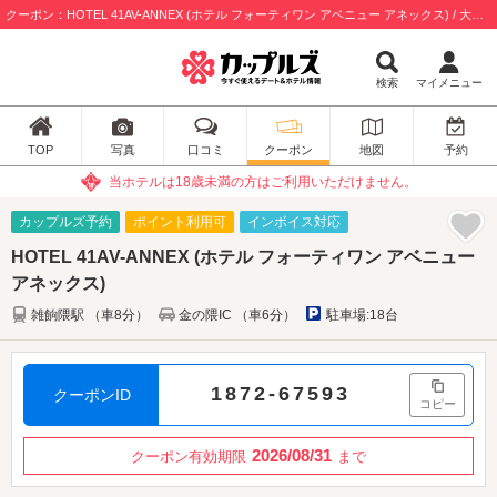
クーポン：HOTEL 41AV-ANNEX (ホテル フォーティワン アベニュー アネックス) / 大野城市
検索
マイメニュー
TOP
写真
口コミ
クーポン
地図
予約
当ホテルは18歳未満の方はご利用いただけません。
カップルズ予約
ポイント利用可
インボイス対応
HOTEL 41AV-ANNEX (ホテル フォーティワン アベニュー
アネックス)
雑餉隈駅 （車8分）
金の隈IC （車6分）
駐車場:18台
1872-67593
クーポンID
コピー
2026/08/31
クーポン有効期限
まで