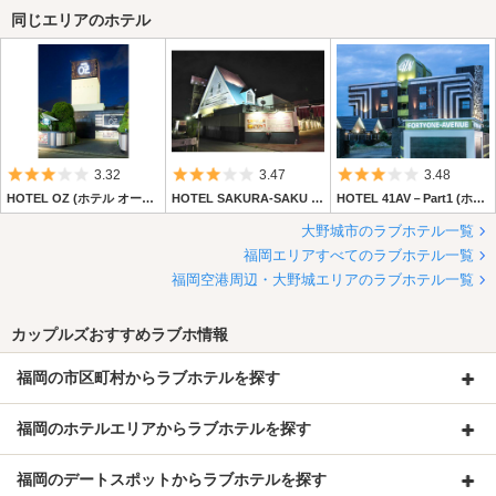
同じエリアのホテル
5つ星のうち3
5つ星のうち3
5つ星のうち3
3.32
3.47
3.48
HOTEL OZ (ホテル オーゼット)
HOTEL SAKURA-SAKU (ホテル サクラサク)
HOTEL 41AV－Part1 (ホテル フォーティワン アベニュー パートワン)
大野城市のラブホテル一覧
福岡エリアすべてのラブホテル一覧
福岡空港周辺・大野城エリアのラブホテル一覧
カップルズおすすめラブホ情報
福岡の市区町村からラブホテルを探す
福岡のホテルエリアからラブホテルを探す
福岡のデートスポットからラブホテルを探す