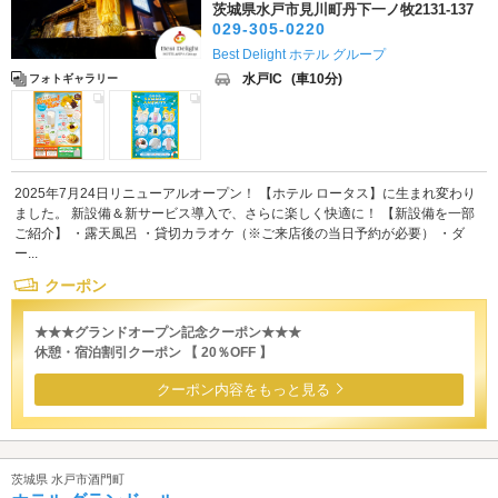
茨城県水戸市見川町丹下一ノ牧2131-137
029-305-0220
Best Delight ホテル グループ
水戸IC
(車10分)
フォトギャラリー
2025年7月24日リニューアルオープン！ 【ホテル ロータス】に生まれ変わり
ました。 新設備＆新サービス導入で、さらに楽しく快適に！ 【新設備を一部
ご紹介】 ・露天風呂 ・貸切カラオケ（※ご来店後の当日予約が必要） ・ダ
ー...
クーポン
★★★グランドオープン記念クーポン★★★
休憩・宿泊割引クーポン 【 20％OFF 】
クーポン内容をもっと見る
茨城県 水戸市酒門町