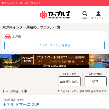
水戸南インター周辺のラブホテル
検索
マイメニュー
水戸南インター周辺のラブホテル一覧
水戸南
インターチェンジを変更
こだわり条件
並び替え
絞り込む
標準
1 ～ 3件目 /
3件
※予約カレンダーは04:10時点の情報です
茨城県 水戸市中央
ホテル ドマーニ 水戸