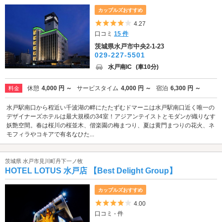
カップルズおすすめ
5つ星のうち4
4.27
口コミ
15 件
茨城県水戸市中央2-1-23
029-227-5501
水戸南IC
(車10分)
休憩
4,000 円 ～
サービスタイム
4,000 円 ～
宿泊
6,300 円 ～
料金
水戸駅南口から程近い千波湖の畔にたたずむドマーニは水戸駅南口近く唯一の
デザイナーズホテルは最大規模の34室！アジアンテイストとモダンが織りなす
妖艶空間。春は桜川の桜並木、偕楽園の梅まつり、夏は黄門まつりの花火、ネ
モフィラやコキアで有名なひた...
茨城県 水戸市見川町丹下一ノ牧
HOTEL LOTUS 水戸店 【Best Delight Group】
カップルズおすすめ
5つ星のうち4
4.00
口コミ - 件