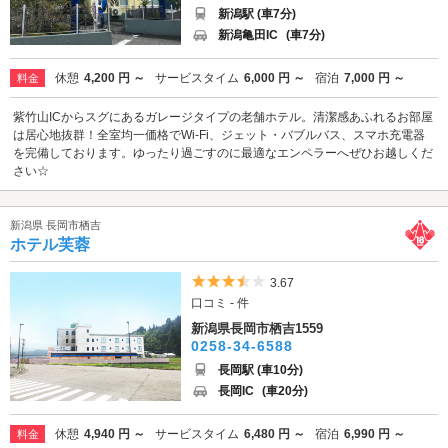
新潟駅 (車7分)
新潟亀田IC
(車7分)
休憩
4,200 円 ～
サービスタイム
6,000 円 ～
宿泊
7,000 円 ～
料金
紫竹山ICからスグにあるガレージタイプの老舗ホテル。清潔感あふれるお部屋
は居心地抜群！全室均一価格でWi-Fi、ジェット・バブルバス、スマホ充電器
を完備しております。ゆったり過ごすのに最適なエンペラーへぜひお越しくだ
さい☆
新潟県 長岡市栖吉
ホテル芙蓉
5つ星のうち3.5
3.67
口コミ - 件
新潟県長岡市栖吉1559
0258-34-6588
長岡駅 (車10分)
長岡IC
(車20分)
休憩
4,940 円 ～
サービスタイム
6,480 円 ～
宿泊
6,990 円 ～
料金