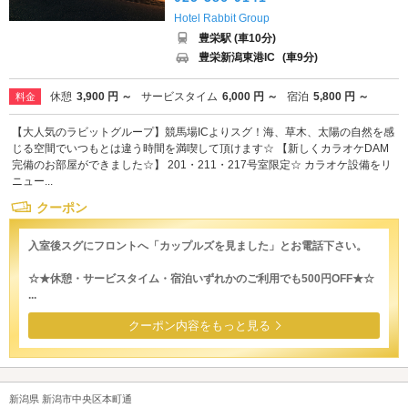
Hotel Rabbit Group
豊栄駅 (車10分)
豊栄新潟東港IC
(車9分)
休憩
3,900 円 ～
サービスタイム
6,000 円 ～
宿泊
5,800 円 ～
料金
【大人気のラビットグループ】競馬場ICよりスグ！海、草木、太陽の自然を感
じる空間でいつもとは違う時間を満喫して頂けます☆ 【新しくカラオケDAM
完備のお部屋ができました☆】 201・211・217号室限定☆ カラオケ設備をリ
ニュー...
クーポン
入室後スグにフロントへ「カップルズを見ました」とお電話下さい。
☆★休憩・サービスタイム・宿泊いずれかのご利用でも500円OFF★☆
...
クーポン内容をもっと見る
新潟県 新潟市中央区本町通