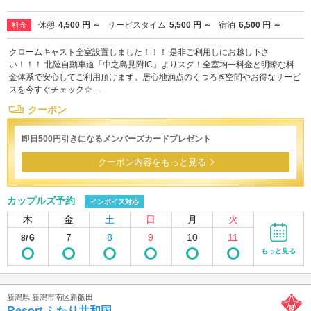
休憩
4,500 円 ～
サービスタイム
5,500 円 ～
宿泊
6,500 円 ～
料金
クロームキャスト全室設置しました！！！ 是非ご利用しにお越し下さ
い！！！ 北陸自動車道「中之島見附IC」よりスグ！全室均一料金と明瞭な料
金体系で安心してご利用頂けます。居心地満点のくつろぎ空間やお得なサービ
スを今すぐチェック☆ ...
クーポン
即日500円引きになるメンバーズカードプレゼント
クーポン内容をもっと見る
カップルズ予約
インボイス対応
木
金
土
日
月
火
6
7
8
9
10
11
8/
もっと見る
新潟県 新潟市南区新飯田
Resort ふたり共和国