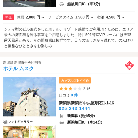
越後川口IC
(車3分)
休憩
2,000 円 ～
サービスタイム
3,500 円 ～
宿泊
4,500 円 ～
料金
シティ型のビル形式をしたホテル。リゾート感覚でご利用頂くために、エリア
最大の床面積を誇る客室をご用意しました。特に501号室VIPルームには天望
露天風呂があり、その開放感は抜群です。日々の慌しさから逃れて、のんびり
と優雅なひとときをお楽しみ...
新潟県 新潟市中央区明石
ホテル ムスク
カップルズおすすめ
5つ星のうち3
3.16
口コミ
8 件
新潟県新潟市中央区明石1-1-16
025-243-1444
新潟駅 (徒歩5分)
新潟亀田IC
(車14分)
フォトギャラリー