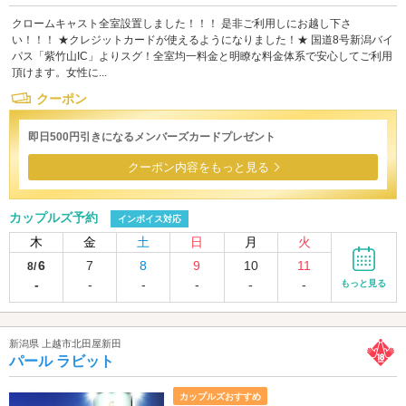
クロームキャスト全室設置しました！！！ 是非ご利用しにお越し下さ
い！！！ ★クレジットカードが使えるようになりました！★ 国道8号新潟バイ
パス「紫竹山IC」よりスグ！全室均一料金と明瞭な料金体系で安心してご利用
頂けます。女性に...
クーポン
即日500円引きになるメンバーズカードプレゼント
クーポン内容をもっと見る
カップルズ予約
インボイス対応
木
金
土
日
月
火
6
7
8
9
10
11
8/
-
-
-
-
-
-
もっと見る
新潟県 上越市北田屋新田
パール ラビット
カップルズおすすめ