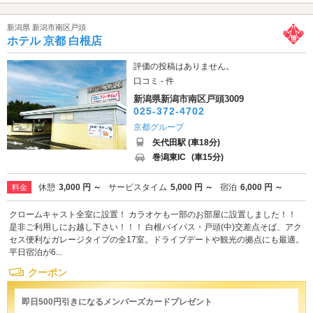
新潟県 新潟市南区戸頭
ホテル 京都 白根店
評価の投稿はありません。
口コミ - 件
新潟県新潟市南区戸頭3009
025-372-4702
京都グループ
矢代田駅 (車18分)
巻潟東IC
(車15分)
休憩
3,000 円 ～
サービスタイム
5,000 円 ～
宿泊
6,000 円 ～
料金
クロームキャスト全室に設置！ カラオケも一部のお部屋に設置しました！！
是非ご利用しにお越し下さい！！！ 白根バイパス・戸頭(中)交差点そば、アク
セス便利なガレージタイプの全17室。ドライブデートや観光の拠点にも最適。
平日宿泊が6...
クーポン
即日500円引きになるメンバーズカードプレゼント