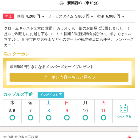
新潟西IC
(車10分)
休憩
4,200 円 ～
サービスタイム
5,800 円 ～
宿泊
6,900 円 ～
料金
クロームキャスト全室に設置！ カラオケも一部のお部屋に設置しました！！
是非ご利用しにお越し下さい！！！ 国道2号(新潟寺泊線)沿い、海まではクル
マで5分。 新潟市内や彦根山などへのデートや観光拠点にも便利。 メンバーズ
カード...
クーポン
即日500円引きになるメンバーズカードプレゼント
クーポン内容をもっと見る
カップルズ予約
インボイス対応
木
金
土
日
月
火
6
7
8
9
10
11
8/
もっと見る
新潟県 新潟市南区根岸