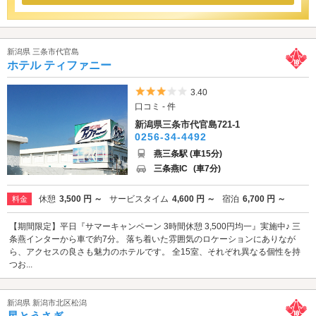
新潟県 三条市代官島
ホテル ティファニー
5つ星のうち3
3.40
口コミ - 件
新潟県三条市代官島721-1
0256-34-4492
燕三条駅 (車15分)
三条燕IC
(車7分)
休憩
3,500 円 ～
サービスタイム
4,600 円 ～
宿泊
6,700 円 ～
料金
【期間限定】平日『サマーキャンペーン 3時間休憩 3,500円均一』実施中♪ 三
条燕インターから車で約7分。 落ち着いた雰囲気のロケーションにありなが
ら、アクセスの良さも魅力のホテルです。 全15室、それぞれ異なる個性を持
つお...
新潟県 新潟市北区松潟