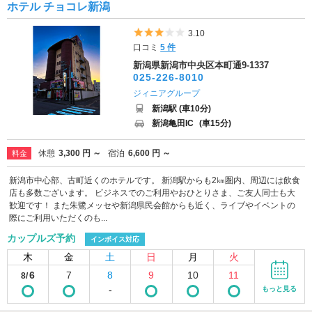
ホテル チョコレ新潟
5つ星のうち3
3.10
口コミ
5 件
新潟県新潟市中央区本町通9-1337
025-226-8010
ジィニアグループ
新潟駅 (車10分)
新潟亀田IC
(車15分)
休憩
3,300 円 ～
宿泊
6,600 円 ～
料金
新潟市中心部、古町近くのホテルです。 新潟駅からも2㎞圏内、周辺には飲食
店も多数ございます。 ビジネスでのご利用やおひとりさま、ご友人同士も大
歓迎です！ また朱鷺メッセや新潟県民会館からも近く、ライブやイベントの
際にご利用いただくのも...
カップルズ予約
インボイス対応
木
金
土
日
月
火
6
7
8
9
10
11
8/
-
もっと見る