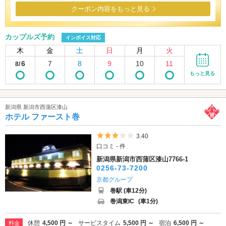
クーポン内容をもっと見る
カップルズ予約
インボイス対応
木
金
土
日
月
火
6
7
8
9
10
11
8/
もっと見る
新潟県 新潟市西蒲区漆山
ホテル ファースト巻
5つ星のうち3
3.40
口コミ - 件
新潟県新潟市西蒲区漆山7766-1
0256-73-7200
京都グループ
巻駅 (車12分)
巻潟東IC
(車1分)
休憩
4,500 円 ～
サービスタイム
5,500 円 ～
宿泊
6,500 円 ～
料金