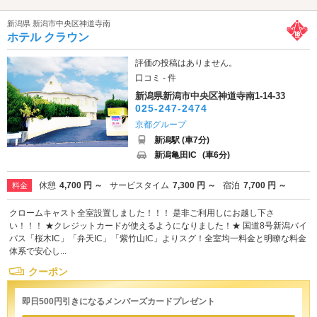
新潟県 新潟市中央区神道寺南
ホテル クラウン
評価の投稿はありません。
口コミ - 件
新潟県新潟市中央区神道寺南1-14-33
025-247-2474
京都グループ
新潟駅 (車7分)
新潟亀田IC
(車6分)
休憩
4,700 円 ～
サービスタイム
7,300 円 ～
宿泊
7,700 円 ～
料金
クロームキャスト全室設置しました！！！ 是非ご利用しにお越し下さ
い！！！ ★クレジットカードが使えるようになりました！★ 国道8号新潟バイ
パス「桜木IC」「弁天IC」「紫竹山IC」よりスグ！全室均一料金と明瞭な料金
体系で安心し...
クーポン
即日500円引きになるメンバーズカードプレゼント