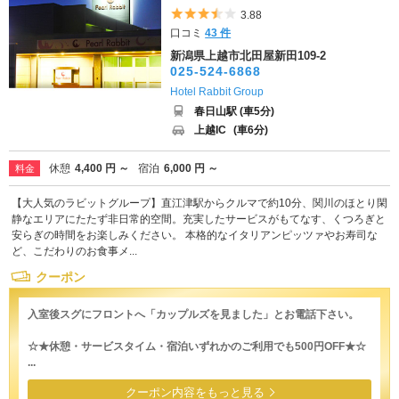
5つ星のうち3.5
3.88
口コミ
43 件
新潟県上越市北田屋新田109-2
025-524-6868
Hotel Rabbit Group
春日山駅 (車5分)
上越IC
(車6分)
休憩
4,400 円 ～
宿泊
6,000 円 ～
料金
【大人気のラビットグループ】直江津駅からクルマで約10分、関川のほとり閑
静なエリアにたたず非日常的空間。充実したサービスがもてなす、くつろぎと
安らぎの時間をお楽しみください。 本格的なイタリアンピッツァやお寿司な
ど、こだわりのお食事メ...
クーポン
入室後スグにフロントへ「カップルズを見ました」とお電話下さい。
☆★休憩・サービスタイム・宿泊いずれかのご利用でも500円OFF★☆
...
クーポン内容をもっと見る