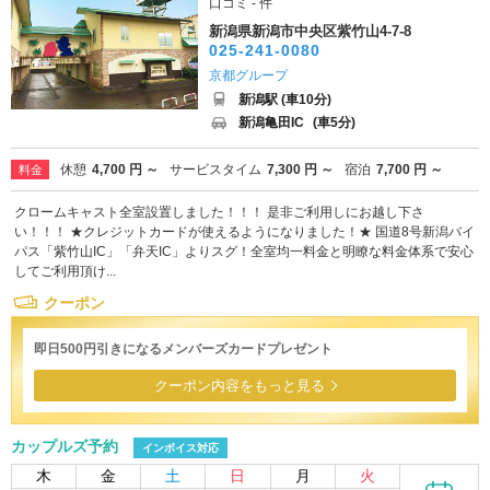
口コミ - 件
新潟県新潟市中央区紫竹山4-7-8
025-241-0080
京都グループ
新潟駅 (車10分)
新潟亀田IC
(車5分)
休憩
4,700 円 ～
サービスタイム
7,300 円 ～
宿泊
7,700 円 ～
料金
クロームキャスト全室設置しました！！！ 是非ご利用しにお越し下さ
い！！！ ★クレジットカードが使えるようになりました！★ 国道8号新潟バイ
パス「紫竹山IC」「弁天IC」よりスグ！全室均一料金と明瞭な料金体系で安心
してご利用頂け...
クーポン
即日500円引きになるメンバーズカードプレゼント
クーポン内容をもっと見る
カップルズ予約
インボイス対応
木
金
土
日
月
火