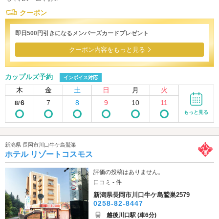
クーポン
即日500円引きになるメンバーズカードプレゼント
クーポン内容をもっと見る
カップルズ予約
インボイス対応
木
金
土
日
月
火
6
7
8
9
10
11
8/
もっと見る
新潟県 長岡市川口牛ケ島鷲巣
ホテル リゾートコスモス
評価の投稿はありません。
口コミ - 件
新潟県長岡市川口牛ケ島鷲巣2579
0258-82-8447
越後川口駅 (車6分)