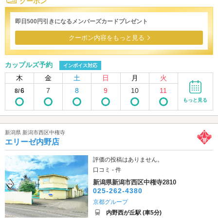
クーポン
即日500円引きになるメンバーズカードプレゼント
クーポン内容をもっと見る
カップルズ予約
インボイス対応
木
金
土
日
月
火
6
7
8
9
10
11
8/
もっと見る
新潟県 新潟市西区中権寺
エリーゼ内野店
評価の投稿はありません。
口コミ - 件
新潟県新潟市西区中権寺2810
025-262-4380
京都グループ
内野西が丘駅 (車5分)