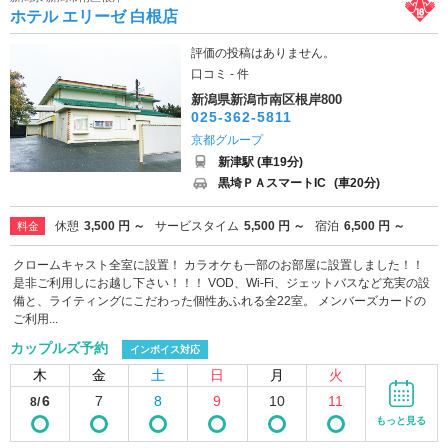
ホテル エリーゼ 白根店
評価の投稿はありません。
口コミ - 件
新潟県新潟市南区根岸800
025-362-5811
京都グループ
新津駅 (車19分)
黒埼ＰＡスマートIC
(車20分)
休憩
3,500 円 ～
サービスタイム
5,500 円 ～
宿泊
6,500 円 ～
料金
クロームキャスト全室に設置！ カラオケも一部のお部屋に設置しました！！
是非ご利用しにお越し下さい！！！ VOD、Wi-Fi、ジェットバスなど充実の設
備と、ライティングにこだわった個性あふれる全22室。 メンバーズカードの
ご利用...
カップルズ予約
インボイス対応
木
金
土
日
月
火
6
7
8
9
10
11
8/
もっと見る