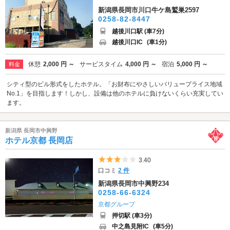
新潟県長岡市川口牛ケ島鷲巣2597
0258-82-8447
越後川口駅 (車7分)
越後川口IC
(車1分)
休憩
2,000 円 ～
サービスタイム
4,000 円 ～
宿泊
5,000 円 ～
料金
シティ型のビル形式をしたホテル。「お財布にやさしいバリュープライス地域
No.1」を目指します！しかし、設備は他のホテルに負けないくらい充実してい
ます。
新潟県 長岡市中興野
ホテル京都 長岡店
5つ星のうち3
3.40
口コミ
2 件
新潟県長岡市中興野234
0258-66-6324
京都グループ
押切駅 (車3分)
中之島見附IC
(車5分)