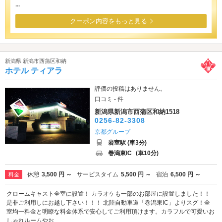
...
クーポン内容をもっと見る
新潟県 新潟市西蒲区和納
ホテル ティアラ
評価の投稿はありません。
口コミ - 件
新潟県新潟市西蒲区和納1518
0256-82-3308
京都グループ
岩室駅 (車3分)
巻潟東IC
(車10分)
休憩
3,500 円 ～
サービスタイム
5,500 円 ～
宿泊
6,500 円 ～
料金
クロームキャスト全室に設置！ カラオケも一部のお部屋に設置しました！！
是非ご利用しにお越し下さい！！！ 北陸自動車道「巻潟東IC」よりスグ！全
室均一料金と明瞭な料金体系で安心してご利用頂けます。カラフルで可愛いお
しゃれルームやお...