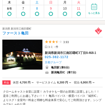
木
金
土
日
月
火
6
7
8
9
10
11
8/
もっと見る
新潟県 新潟市江南区曙町
ファースト亀田
5つ星のうち3.5
3.93
口コミ - 件
新潟県新潟市江南区曙町3丁目8-468-1
025-382-1172
京都グループ
亀田駅 (車8分)
新潟亀田IC
(車7分)
休憩
4,700 円 ～
サービスタイム
6,300 円 ～
宿泊
6,900 円 ～
料金
クロームキャスト全室に設置！ カラオケも一部のお部屋に設置しました！！
是非ご利用しにお越し下さい！！！ 亀田バイパス・横雲バイパス「城所IC」
よりスグ！全室均一料金と明瞭な料金体系で安心してご利用頂けます。シンプ
ルでおしゃれな雰...