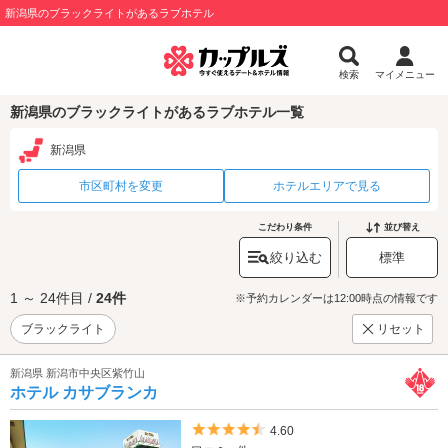
新潟県のブラックライトがあるラブホテル
検索
マイメニュー
新潟県のブラックライトがあるラブホテル一覧
新潟県
市区町村を変更
ホテルエリアで見る
こだわり条件
並び替え
絞り込む
標準
1 ～ 24件目 /
24件
※予約カレンダーは12:00時点の情報です
ブラックライト
リセット
新潟県 新潟市中央区紫竹山
ホテル カサブランカ
5つ星のうち4.5
4.60