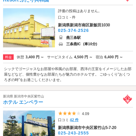
評価の投稿はありません。
口コミ - 件
新潟県新潟市南区新飯田1030
025-374-2526
燕三条駅
三条燕IC
(車10分)
休憩
3,400 円 ～
サービスタイム
4,500 円 ～
宿泊
6,400 円 ～
料金
シックでゴージャスなお部屋や和風のお部屋、西洋の王室をイメージしたお部
屋などなど、個性豊かなお部屋たちが魅力のホテルです。 ごゆっくり”おくつ
ろぎの時”をお過ごしくださいませ。
新潟県 新潟市中央区紫竹山
ホテル エンペラー
5つ星のうち4
4.09
口コミ
42 件
新潟県新潟市中央区紫竹山5-7-20
025-243-2555