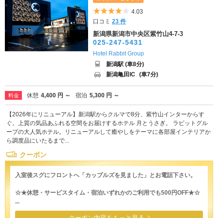
5つ星のうち4
4.03
口コミ
23 件
新潟県新潟市中央区紫竹山4-7-3
025-247-5431
Hotel Rabbit Group
新潟駅 (車8分)
新潟亀田IC
(車7分)
休憩
4,400 円 ～
宿泊
5,300 円 ～
料金
【2026年にリニューアル】新潟駅からクルマで8分、紫竹山インターからす
ぐ。上質の気品あふれる空間をお届けするホテル 月とうさぎ。 ラビットグル
ープの大人気ホテル。リニューアルして癒やしをテーマに各部屋インテリアか
ら調度品にいたるまで...
クーポン
入室後スグにフロントへ「カップルズを見ました」とお電話下さい。
☆★休憩・サービスタイム・宿泊いずれかのご利用でも500円OFF★☆
...
クーポン内容をもっと見る