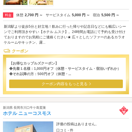
休憩
2,700 円 ～
サービスタイム
5,000 円 ～
宿泊
5,500 円 ～
料金
新潟駅より徒歩5分と好立地！飲みに行った帰りや記念日などにも幅広いシー
ンでご利用頂きやすい【ホテル ムスク】。24時間お電話にて予約も受け付け
ておりますのでお気軽にご連絡ください★ 広々としたソファーのあるカラオ
ケルームやキッチン、露...
クーポン
【お得なカップルズクーポン】
◆先着１名様：1,000円オフ（休憩・サービスタイム・宿泊いずれか）
◆それ以降の方：500円オフ（休憩・...
クーポン内容をもっと見る
新潟県 長岡市川口牛ケ島鷲巣
ホテル ニューコスモス
評価の投稿はありません。
口コミ - 件