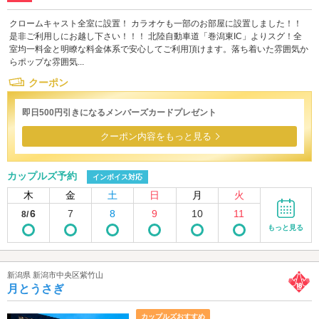
クロームキャスト全室に設置！ カラオケも一部のお部屋に設置しました！！
是非ご利用しにお越し下さい！！！ 北陸自動車道「巻潟東IC」よりスグ！全
室均一料金と明瞭な料金体系で安心してご利用頂けます。落ち着いた雰囲気か
らポップな雰囲気...
クーポン
即日500円引きになるメンバーズカードプレゼント
クーポン内容をもっと見る
カップルズ予約
インボイス対応
木
金
土
日
月
火
6
7
8
9
10
11
8/
もっと見る
新潟県 新潟市中央区紫竹山
月とうさぎ
カップルズおすすめ