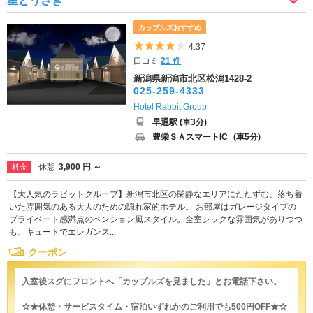
星とうさぎ
カップルズおすすめ
5つ星のうち4
4.37
口コミ
21 件
新潟県新潟市北区松潟1428-2
025-259-4333
Hotel Rabbit Group
早通駅 (車3分)
豊栄ＳＡスマートIC
(車5分)
休憩
3,900 円 ～
料金
【大人気のラビットグループ】新潟市北区の閑静なエリアにたたずむ、落ち着
いた雰囲気のある大人のための隠れ家的ホテル。 お部屋はガレージタイプの
プライベート感満点のペンション風スタイル。全室シックな雰囲気がありつつ
も、キュートでエレガンス...
クーポン
入室後スグにフロントへ「カップルズを見ました」とお電話下さい。
☆★休憩・サービスタイム・宿泊いずれかのご利用でも500円OFF★☆