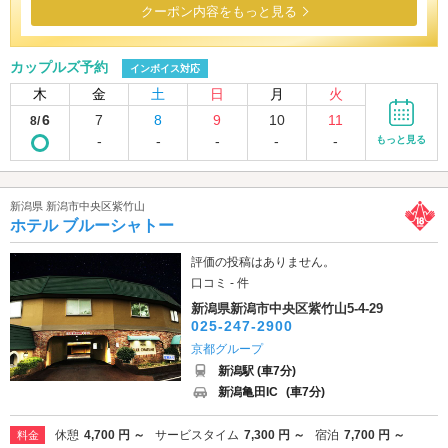
クーポン内容をもっと見る
カップルズ予約
インボイス対応
木
金
土
日
月
火
6
7
8
9
10
11
8/
-
-
-
-
-
もっと見る
新潟県 新潟市中央区紫竹山
ホテル ブルーシャトー
評価の投稿はありません。
口コミ - 件
新潟県新潟市中央区紫竹山5-4-29
025-247-2900
京都グループ
新潟駅 (車7分)
新潟亀田IC
(車7分)
休憩
4,700 円 ～
サービスタイム
7,300 円 ～
宿泊
7,700 円 ～
料金