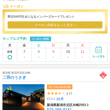
クーポン
即日500円引きになるメンバーズカードプレゼント
クーポン内容をもっと見る
カップルズ予約
インボイス対応
木
金
土
日
月
火
6
7
8
9
10
11
8/
-
-
-
-
-
もっと見る
新潟県 新潟市北区木崎
二羽のうさぎ
カップルズおすすめ
5つ星のうち3.5
3.77
口コミ
24 件
新潟県新潟市北区木崎2593-3
025-386-9141