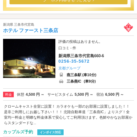
新潟県 三条市代官島
ホテル ファースト三条店
評価の投稿はありません。
口コミ - 件
新潟県三条市代官島660-6
0256-35-5672
京都グループ
燕三条駅 (車10分)
三条燕IC
(車9分)
休憩
4,500 円 ～
サービスタイム
5,500 円 ～
宿泊
6,500 円 ～
料金
クロームキャスト全室に設置！ カラオケも一部のお部屋に設置しました！！
是非ご利用しにお越し下さい！！！ 北陸自動車道「三条燕IC」よりスグ！全
室均一料金と明瞭な料金体系で安心してご利用頂けます。色鮮やかなお部屋か
らスタンダードな...
カップルズ予約
インボイス対応