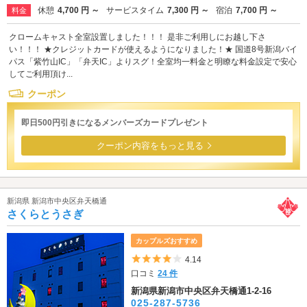
休憩
4,700 円 ～
サービスタイム
7,300 円 ～
宿泊
7,700 円 ～
料金
クロームキャスト全室設置しました！！！ 是非ご利用しにお越し下さ
い！！！ ★クレジットカードが使えるようになりました！★ 国道8号新潟バイ
パス「紫竹山IC」「弁天IC」よりスグ！全室均一料金と明瞭な料金設定で安心
してご利用頂け...
クーポン
即日500円引きになるメンバーズカードプレゼント
クーポン内容をもっと見る
新潟県 新潟市中央区弁天橋通
さくらとうさぎ
カップルズおすすめ
5つ星のうち4
4.14
口コミ
24 件
新潟県新潟市中央区弁天橋通1-2-16
025-287-5736