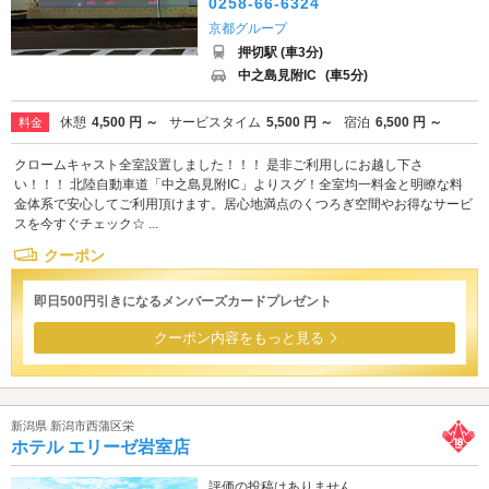
0258-66-6324
京都グループ
押切駅 (車3分)
中之島見附IC
(車5分)
休憩
4,500 円 ～
サービスタイム
5,500 円 ～
宿泊
6,500 円 ～
料金
クロームキャスト全室設置しました！！！ 是非ご利用しにお越し下さ
い！！！ 北陸自動車道「中之島見附IC」よりスグ！全室均一料金と明瞭な料
金体系で安心してご利用頂けます。居心地満点のくつろぎ空間やお得なサービ
スを今すぐチェック☆ ...
クーポン
即日500円引きになるメンバーズカードプレゼント
クーポン内容をもっと見る
新潟県 新潟市西蒲区栄
ホテル エリーゼ岩室店
評価の投稿はありません。