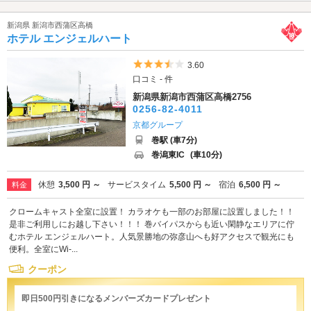
新潟県 新潟市西蒲区高橋
ホテル エンジェルハート
5つ星のうち3.5
3.60
口コミ - 件
新潟県新潟市西蒲区高橋2756
0256-82-4011
京都グループ
巻駅 (車7分)
巻潟東IC
(車10分)
休憩
3,500 円 ～
サービスタイム
5,500 円 ～
宿泊
6,500 円 ～
料金
クロームキャスト全室に設置！ カラオケも一部のお部屋に設置しました！！
是非ご利用しにお越し下さい！！！ 巻バイパスからも近い閑静なエリアに佇
むホテル エンジェルハート。人気景勝地の弥彦山へも好アクセスで観光にも
便利。全室にWi-...
クーポン
即日500円引きになるメンバーズカードプレゼント