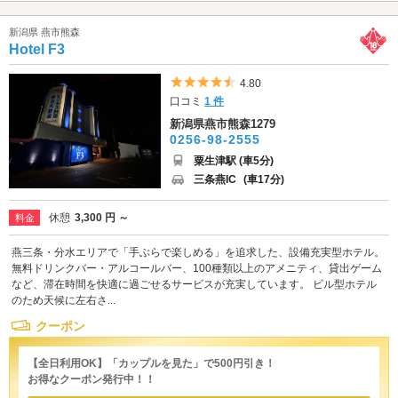
新潟県 燕市熊森
Hotel F3
5つ星のうち4.5
4.80
口コミ
1 件
新潟県燕市熊森1279
0256-98-2555
粟生津駅 (車5分)
三条燕IC
(車17分)
休憩
3,300 円 ～
料金
燕三条・分水エリアで「手ぶらで楽しめる」を追求した、設備充実型ホテル。
無料ドリンクバー・アルコールバー、100種類以上のアメニティ、貸出ゲーム
など、滞在時間を快適に過ごせるサービスが充実しています。 ビル型ホテル
のため天候に左右さ...
クーポン
【全日利用OK】「カップルを見た」で500円引き！
お得なクーポン発行中！！