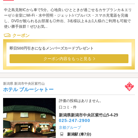
中之島見附ICから車で5分。心地良いひとときが過ごせるカサブランカ＆エリ
ーゼ☆全室にWi-Fi・水中照明・ジェット/バブルバス・スマホ充電器を完備
し、DVDが観られるお部屋も◎外出、3名様以上＆お1人様のご利用も可能で
使い勝手抜群！ぜひお気...
クーポン
即日500円引きになるメンバーズカードプレゼント
クーポン内容をもっと見る
新潟県 新潟市中央区紫竹山
ホテル ブルーシャトー
評価の投稿はありません。
口コミ - 件
新潟県新潟市中央区紫竹山5-4-29
025-247-2900
京都グループ
新潟駅 (車7分)