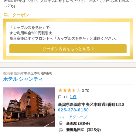
岩室の静かな立地で、人目を気にせずゆったりと。 弥彦・寺泊へも車で約10
～20分...
クーポン
「カップルズを見た」で
★ご利用料金500円割引★
※入室後にすぐフロントへ「カップルズを見た」と連絡ください。
クーポン内容をもっと見る
新潟県 新潟市中央区本町通8番町
ホテル シャンティ
5つ星のうち3.5
3.70
口コミ
1 件
新潟県新潟市中央区本町通8番町1310
025-378-8150
ジィニアグループ
新潟駅 (車8分)
新潟亀田IC
(車15分)