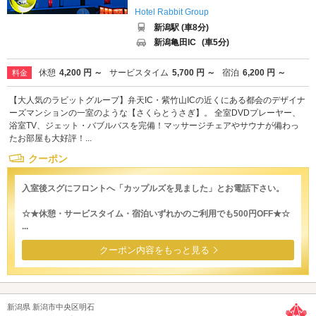
Hotel Rabbit Group
新潟駅 (車8分)
新潟亀田IC
(車5分)
休憩
4,200 円 ～
サービスタイム
5,700 円 ～
宿泊
6,200 円 ～
料金
【大人気のラビットグループ】弁天IC・紫竹山ICの近くにある都会のデザイナ
ーズマンションの一室のような【さくらとうさぎ】。 全室DVDプレーヤー、
浴室TV、ジェット・バブルバスを完備！マッサージチェアやサウナが備わっ
たお部屋も大好評！...
クーポン
入室後スグにフロントへ「カップルズを見ました」とお電話下さい。
☆★休憩・サービスタイム・宿泊いずれかのご利用でも500円OFF★☆
...
クーポン内容をもっと見る
新潟県 新潟市中央区明石