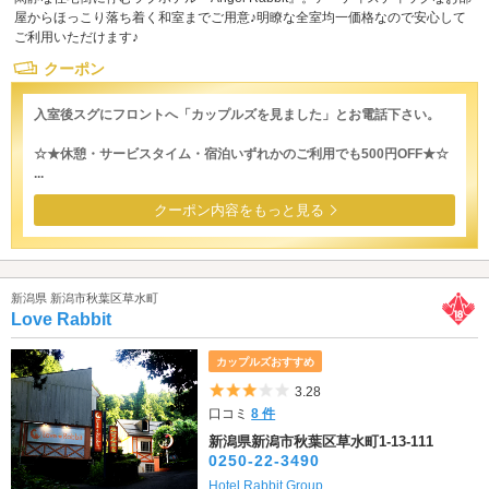
屋からほっこり落ち着く和室までご用意♪明瞭な全室均一価格なので安心して
ご利用いただけます♪
クーポン
入室後スグにフロントへ「カップルズを見ました」とお電話下さい。
☆★休憩・サービスタイム・宿泊いずれかのご利用でも500円OFF★☆
...
クーポン内容をもっと見る
新潟県 新潟市秋葉区草水町
Love Rabbit
カップルズおすすめ
5つ星のうち3
3.28
口コミ
8 件
新潟県新潟市秋葉区草水町1-13-111
0250-22-3490
Hotel Rabbit Group