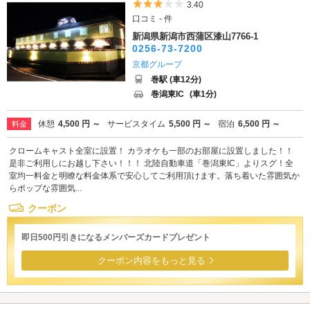
5つ星のうち3
3.40
口コミ - 件
新潟県新潟市西蒲区漆山7766-1
0256-73-7200
京都グループ
巻駅 (車12分)
巻潟東IC
(車1分)
休憩
4,500 円 ～
サービスタイム
5,500 円 ～
宿泊
6,500 円 ～
料金
クロームキャスト全室に設置！ カラオケも一部のお部屋に設置しました！！
是非ご利用しにお越し下さい！！！ 北陸自動車道「巻潟東IC」よりスグ！全
室均一料金と明瞭な料金体系で安心してご利用頂けます。落ち着いた雰囲気か
らポップな雰囲気...
クーポン
即日500円引きになるメンバーズカードプレゼント
クーポン内容をもっと見る