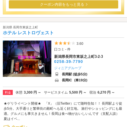
クーポン内容をもっと見る
新潟県 長岡市東坂之上町
ホテル レストロヴェスト
5つ星のうち3.5
3.60
口コミ - 件
新潟県長岡市東坂之上町3-2-3
0258-39-7790
ジィニアグループ
長岡駅 (徒歩5分)
長岡IC
(車19分)
休憩
3,300 円 ～
サービスタイム
5,500 円 ～
宿泊
6,270 円 ～
料金
★ゲリライベント開催★ 「X」（旧Twitter）にて随時告知！！ 長岡駅より徒
歩5分。大手通りと繁華街の殿町へも近く好立地。 旅行やショッピングにも最
適。グルメにも事欠きません！長岡は食べ物がおいしいんです（支配人談）
夏はイベ...