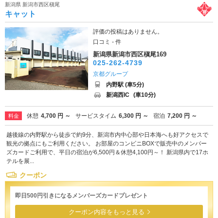
新潟県 新潟市西区槇尾
キャット
評価の投稿はありません。
口コミ - 件
新潟県新潟市西区槇尾169
025-262-4739
京都グループ
内野駅 (車5分)
新潟西IC
(車10分)
休憩
4,700 円 ～
サービスタイム
6,300 円 ～
宿泊
7,200 円 ～
料金
越後線の内野駅から徒歩で約9分、新潟市内中心部や日本海へも好アクセスで
観光の拠点にもご利用ください。 お部屋のコンビニBOXで販売中のメンバー
ズカードご利用で、平日の宿泊が6,500円＆休憩4,100円～！ 新潟県内で17ホ
テルを展...
クーポン
即日500円引きになるメンバーズカードプレゼント
クーポン内容をもっと見る