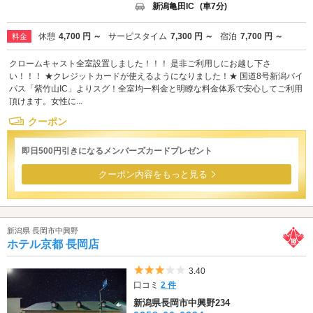
新潟亀田IC
(車7分)
休憩
4,700 円 ～
サービスタイム
7,300 円 ～
宿泊
7,700 円 ～
料金
クロームキャスト全室設置しました！！！ 是非ご利用しにお越し下さ
い！！！ ★クレジットカードが使えるようになりました！★ 国道8号新潟バイ
パス「紫竹山IC」よりスグ！全室均一料金と明瞭な料金体系で安心してご利用
頂けます。女性に...
クーポン
即日500円引きになるメンバーズカードプレゼント
クーポン内容をもっと見る
新潟県 長岡市中興野
ホテル京都 長岡店
5つ星のうち3
3.40
口コミ
2 件
新潟県長岡市中興野234