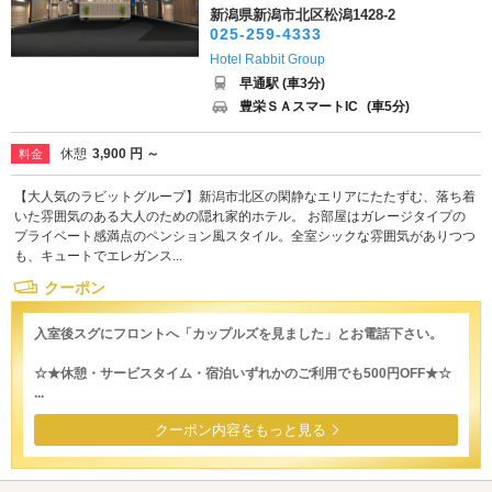
新潟県新潟市北区松潟1428-2
025-259-4333
Hotel Rabbit Group
早通駅 (車3分)
豊栄ＳＡスマートIC
(車5分)
休憩
3,900 円 ～
料金
【大人気のラビットグループ】新潟市北区の閑静なエリアにたたずむ、落ち着
いた雰囲気のある大人のための隠れ家的ホテル。 お部屋はガレージタイプの
プライベート感満点のペンション風スタイル。全室シックな雰囲気がありつつ
も、キュートでエレガンス...
クーポン
入室後スグにフロントへ「カップルズを見ました」とお電話下さい。
☆★休憩・サービスタイム・宿泊いずれかのご利用でも500円OFF★☆
...
クーポン内容をもっと見る