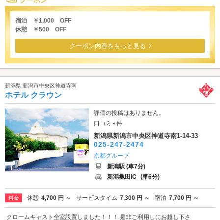
クーポン
宿泊 ￥1,000 OFF
休憩 ￥500 OFF
クーポン内容をもっと見る
新潟県 新潟市中央区神道寺南
ホテル クラウン
評価の投稿はありません。
口コミ - 件
新潟県新潟市中央区神道寺南1-14-33
025-247-2474
京都グループ
新潟駅 (車7分)
新潟亀田IC
(車6分)
休憩
4,700 円 ～
サービスタイム
7,300 円 ～
宿泊
7,700 円 ～
料金
クロームキャスト全室設置しました！！！ 是非ご利用しにお越し下さ