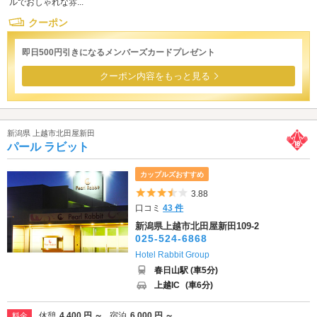
ルでおしゃれな雰...
クーポン
即日500円引きになるメンバーズカードプレゼント
クーポン内容をもっと見る
新潟県 上越市北田屋新田
パール ラビット
カップルズおすすめ
5つ星のうち3.5
3.88
口コミ
43 件
新潟県上越市北田屋新田109-2
025-524-6868
Hotel Rabbit Group
春日山駅 (車5分)
上越IC
(車6分)
休憩
4,400 円 ～
宿泊
6,000 円 ～
料金