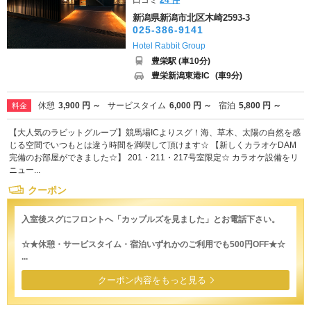
口コミ
24 件
新潟県新潟市北区木崎2593-3
025-386-9141
Hotel Rabbit Group
豊栄駅 (車10分)
豊栄新潟東港IC
(車9分)
休憩
3,900 円 ～
サービスタイム
6,000 円 ～
宿泊
5,800 円 ～
料金
【大人気のラビットグループ】競馬場ICよりスグ！海、草木、太陽の自然を感
じる空間でいつもとは違う時間を満喫して頂けます☆ 【新しくカラオケDAM
完備のお部屋ができました☆】 201・211・217号室限定☆ カラオケ設備をリ
ニュー...
クーポン
入室後スグにフロントへ「カップルズを見ました」とお電話下さい。
☆★休憩・サービスタイム・宿泊いずれかのご利用でも500円OFF★☆
...
クーポン内容をもっと見る