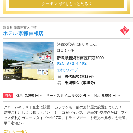
クーポン内容をもっと見る
新潟県 新潟市南区戸頭
ホテル 京都 白根店
評価の投稿はありません。
口コミ - 件
新潟県新潟市南区戸頭3009
025-372-4702
京都グループ
矢代田駅 (車18分)
巻潟東IC
(車15分)
休憩
3,000 円 ～
サービスタイム
5,000 円 ～
宿泊
6,000 円 ～
料金
クロームキャスト全室に設置！ カラオケも一部のお部屋に設置しました！！
是非ご利用しにお越し下さい！！！ 白根バイパス・戸頭(中)交差点そば、アク
セス便利なガレージタイプの全17室。ドライブデートや観光の拠点にも最適。
平日宿泊が6...
クーポン