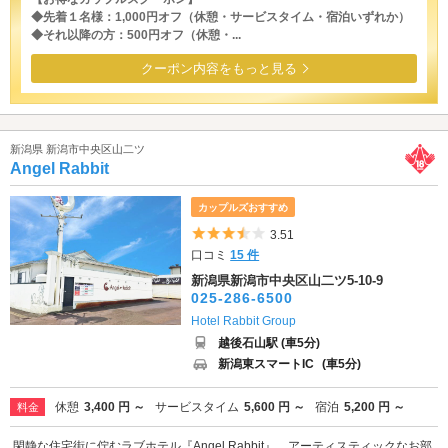
◆先着１名様：1,000円オフ（休憩・サービスタイム・宿泊いずれか）
◆それ以降の方：500円オフ（休憩・...
クーポン内容をもっと見る
新潟県 新潟市中央区山二ツ
Angel Rabbit
カップルズおすすめ
5つ星のうち3.5
3.51
口コミ
15 件
新潟県新潟市中央区山二ツ5-10-9
025-286-6500
Hotel Rabbit Group
越後石山駅 (車5分)
新潟東スマートIC
(車5分)
休憩
3,400 円 ～
サービスタイム
5,600 円 ～
宿泊
5,200 円 ～
料金
閑静な住宅街に佇むラブホテル『Angel Rabbit』。アーティスティックなお部