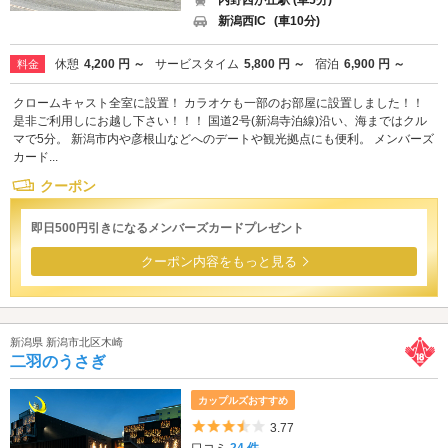
内野西が丘駅 (車5分)
新潟西IC
(車10分)
休憩
4,200 円 ～
サービスタイム
5,800 円 ～
宿泊
6,900 円 ～
料金
クロームキャスト全室に設置！ カラオケも一部のお部屋に設置しました！！
是非ご利用しにお越し下さい！！！ 国道2号(新潟寺泊線)沿い、海まではクル
マで5分。 新潟市内や彦根山などへのデートや観光拠点にも便利。 メンバーズ
カード...
クーポン
即日500円引きになるメンバーズカードプレゼント
クーポン内容をもっと見る
新潟県 新潟市北区木崎
二羽のうさぎ
カップルズおすすめ
5つ星のうち3.5
3.77