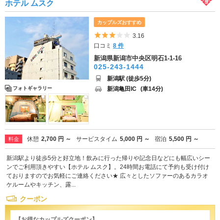
ホテル ムスク
カップルズおすすめ
5つ星のうち3
3.16
口コミ
8 件
新潟県新潟市中央区明石1-1-16
025-243-1444
新潟駅 (徒歩5分)
新潟亀田IC
(車14分)
フォトギャラリー
休憩
2,700 円 ～
サービスタイム
5,000 円 ～
宿泊
5,500 円 ～
料金
新潟駅より徒歩5分と好立地！飲みに行った帰りや記念日などにも幅広いシー
ンでご利用頂きやすい【ホテル ムスク】。24時間お電話にて予約も受け付け
ておりますのでお気軽にご連絡ください★ 広々としたソファーのあるカラオ
ケルームやキッチン、露...
クーポン
【お得なカップルズクーポン】