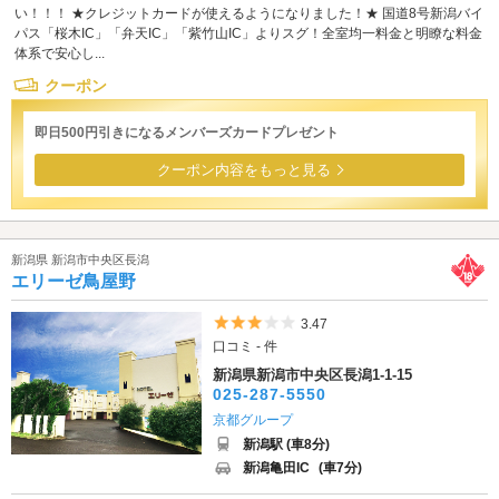
い！！！ ★クレジットカードが使えるようになりました！★ 国道8号新潟バイ
パス「桜木IC」「弁天IC」「紫竹山IC」よりスグ！全室均一料金と明瞭な料金
体系で安心し...
クーポン
即日500円引きになるメンバーズカードプレゼント
クーポン内容をもっと見る
新潟県 新潟市中央区長潟
エリーゼ鳥屋野
5つ星のうち3
3.47
口コミ - 件
新潟県新潟市中央区長潟1-1-15
025-287-5550
京都グループ
新潟駅 (車8分)
新潟亀田IC
(車7分)