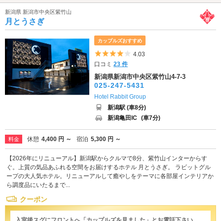
新潟県 新潟市中央区紫竹山
月とうさぎ
カップルズおすすめ
5つ星のうち4
4.03
口コミ
23 件
新潟県新潟市中央区紫竹山4-7-3
025-247-5431
Hotel Rabbit Group
新潟駅 (車8分)
新潟亀田IC
(車7分)
休憩
4,400 円 ～
宿泊
5,300 円 ～
料金
【2026年にリニューアル】新潟駅からクルマで8分、紫竹山インターからす
ぐ。上質の気品あふれる空間をお届けするホテル 月とうさぎ。 ラビットグル
ープの大人気ホテル。リニューアルして癒やしをテーマに各部屋インテリアか
ら調度品にいたるまで...
クーポン
入室後スグにフロントへ「カップルズを見ました」とお電話下さい。