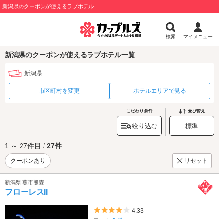
新潟県のクーポンが使えるラブホテル
検索
マイメニュー
新潟県のクーポンが使えるラブホテル一覧
新潟県
市区町村を変更
ホテルエリアで見る
こだわり条件
並び替え
絞り込む
標準
1 ～ 27件目 /
27件
クーポンあり
リセット
新潟県 燕市熊森
フローレスII
5つ星のうち4
4.33