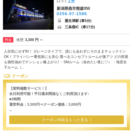
口コミ
2 件
新潟県燕市熊森950
0256-97-1586
粟生津駅 (車5分)
三条燕IC
(車17分)
休憩
3,300 円 ～
料金
人目気にせずIN！ ガレージタイプで、誰にも会わずにそのままチェックイン
OK！プライバシー重視派にも安心 選べるコンセプトルームが激アツ どの部屋
も個性強めでテンション爆上がり⤴ ・SMルーム（攻めたい夜に♡） ・地雷女
子ルーム（...
クーポン
【室料端数サービス！】
全日利用可能！平日週末関係なくご利用頂けます♪
■3時間
通常料金：3,300円⇒クーポン価格：3,000円
...
クーポン内容をもっと見る