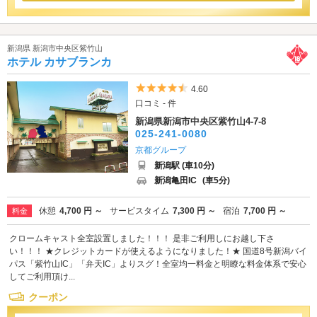
新潟県 新潟市中央区紫竹山
ホテル カサブランカ
5つ星のうち4.5
4.60
口コミ - 件
新潟県新潟市中央区紫竹山4-7-8
025-241-0080
京都グループ
新潟駅 (車10分)
新潟亀田IC
(車5分)
休憩
4,700 円 ～
サービスタイム
7,300 円 ～
宿泊
7,700 円 ～
料金
クロームキャスト全室設置しました！！！ 是非ご利用しにお越し下さ
い！！！ ★クレジットカードが使えるようになりました！★ 国道8号新潟バイ
パス「紫竹山IC」「弁天IC」よりスグ！全室均一料金と明瞭な料金体系で安心
してご利用頂け...
クーポン