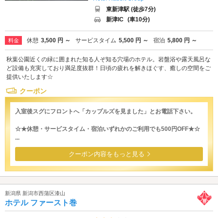
東新津駅 (徒歩7分)
新津IC
(車10分)
休憩
3,500 円 ～
サービスタイム
5,500 円 ～
宿泊
5,800 円 ～
料金
秋葉公園近くの緑に囲まれた知る人ぞ知る穴場のホテル。岩盤浴や露天風呂な
ど設備も充実しており満足度抜群！日頃の疲れを解きほぐす、癒しの空間をご
提供いたします☆
クーポン
入室後スグにフロントへ「カップルズを見ました」とお電話下さい。
☆★休憩・サービスタイム・宿泊いずれかのご利用でも500円OFF★☆
...
クーポン内容をもっと見る
新潟県 新潟市西蒲区漆山
ホテル ファースト巻