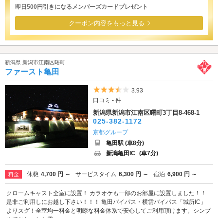
即日500円引きになるメンバーズカードプレゼント
クーポン内容をもっと見る
新潟県 新潟市江南区曙町
ファースト亀田
5つ星のうち3.5
3.93
口コミ - 件
新潟県新潟市江南区曙町3丁目8-468-1
025-382-1172
京都グループ
亀田駅 (車8分)
新潟亀田IC
(車7分)
休憩
4,700 円 ～
サービスタイム
6,300 円 ～
宿泊
6,900 円 ～
料金
クロームキャスト全室に設置！ カラオケも一部のお部屋に設置しました！！
是非ご利用しにお越し下さい！！！ 亀田バイパス・横雲バイパス「城所IC」
よりスグ！全室均一料金と明瞭な料金体系で安心してご利用頂けます。シンプ