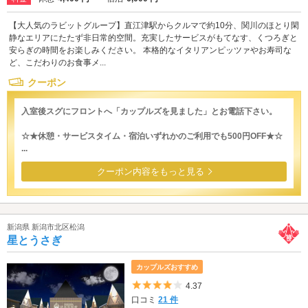
【大人気のラビットグループ】直江津駅からクルマで約10分、関川のほとり閑
静なエリアにたたず非日常的空間。充実したサービスがもてなす、くつろぎと
安らぎの時間をお楽しみください。 本格的なイタリアンピッツァやお寿司な
ど、こだわりのお食事メ...
クーポン
入室後スグにフロントへ「カップルズを見ました」とお電話下さい。
☆★休憩・サービスタイム・宿泊いずれかのご利用でも500円OFF★☆
...
クーポン内容をもっと見る
新潟県 新潟市北区松潟
星とうさぎ
カップルズおすすめ
5つ星のうち4
4.37
口コミ
21 件