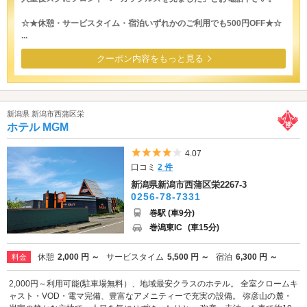
☆★休憩・サービスタイム・宿泊いずれかのご利用でも500円OFF★☆
...
クーポン内容をもっと見る
新潟県 新潟市西蒲区栄
ホテル MGM
5つ星のうち4
4.07
口コミ
2 件
新潟県新潟市西蒲区栄2267-3
0256-78-7331
巻駅 (車9分)
巻潟東IC
(車15分)
休憩
2,000 円 ～
サービスタイム
5,500 円 ～
宿泊
6,300 円 ～
料金
2,000円～利用可能(駐車場無料）、地域最安クラスのホテル。 全室クロームキ
ャスト・VOD・電マ完備、豊富なアメニティーで充実の設備。 弥彦山の麓・