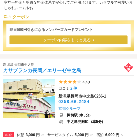
室均一料金と明瞭な料金体系で安心してご利用頂けます。カラフルで可愛いお
しゃれルームやお...
クーポン
即日500円引きになるメンバーズカードプレゼント
クーポン内容をもっと見る
新潟県 長岡市中之島
カサブランカ長岡／エリーゼ中之島
5つ星のうち4
4.40
口コミ
2 件
新潟県長岡市中之島6236-1
0258-66-2484
京都グループ
押切駅 (車3分)
中之島見附IC
(車5分)
休憩
3,000 円 ～
サービスタイム
5,000 円 ～
宿泊
6,000 円 ～
料金