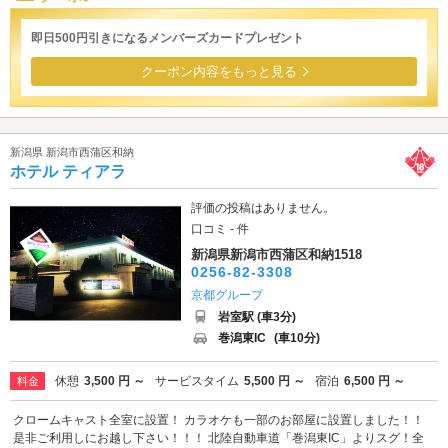
即日500円引きになるメンバーズカードプレゼント
クーポン内容をもっと見る
新潟県 新潟市西蒲区和納
ホテル ティアラ
評価の投稿はありません。
口コミ - 件
新潟県新潟市西蒲区和納1518
0256-82-3308
京都グループ
岩室駅 (車3分)
巻潟東IC
(車10分)
休憩
3,500 円 ～
サービスタイム
5,500 円 ～
宿泊
6,500 円 ～
料金
クロームキャスト全室に設置！ カラオケも一部のお部屋に設置しました！！
是非ご利用しにお越し下さい！！！ 北陸自動車道「巻潟東IC」よりスグ！全