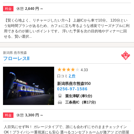
休憩
2,640 円 ～
料金
【賢く心地よく、リチャージしたい方へ】 上越ICから車で10分。 120分とい
う短時間プランがあるため、カフェに立ち寄るような感覚でリーズナブルに利
用できるのが嬉しいポイントです。 浮いた予算を次の目的地やディナーに回
せる、賢い選択...
新潟県 燕市熊森
フローレスII
5つ星のうち4
4.33
口コミ
2 件
新潟県燕市熊森950
0256-97-1586
粟生津駅 (車5分)
三条燕IC
(車17分)
休憩
3,300 円 ～
料金
人目気にせずIN！ ガレージタイプで、誰にも会わずにそのままチェックイン
OK！プライバシー重視派にも安心 選べるコンセプトルームが激アツ どの部屋