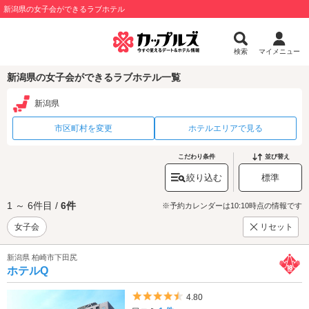
新潟県の女子会ができるラブホテル
検索
マイメニュー
新潟県の女子会ができるラブホテル一覧
新潟県
市区町村を変更
ホテルエリアで見る
こだわり条件
並び替え
絞り込む
標準
1 ～ 6件目 /
6件
※予約カレンダーは10:10時点の情報です
女子会
リセット
新潟県 柏崎市下田尻
ホテルQ
5つ星のうち4.5
4.80