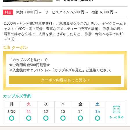
休憩
2,000 円 ～
サービスタイム
5,500 円 ～
宿泊
6,300 円 ～
料金
2,000円～利用可能(駐車場無料）、地域最安クラスのホテル。 全室クロームキ
ャスト・VOD・電マ完備、豊富なアメニティーで充実の設備。 弥彦山の麓・
岩室の静かな立地で、人目を気にせずゆったりと。 弥彦・寺泊へも車で約10
～20分...
クーポン
「カップルズを見た」で
★ご利用料金500円割引★
※入室後にすぐフロントへ「カップルズを見た」と連絡ください。
クーポン内容をもっと見る
カップルズ予約
月
火
水
木
金
土
10
11
12
13
14
15
8/
もっと見る