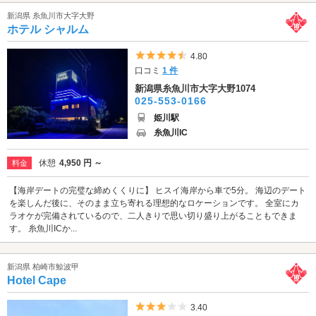
新潟県 糸魚川市大字大野
ホテル シャルム
5つ星のうち4.5
4.80
口コミ
1 件
新潟県糸魚川市大字大野1074
025-553-0166
姫川駅
糸魚川IC
休憩
4,950 円 ～
料金
【海岸デートの完璧な締めくくりに】 ヒスイ海岸から車で5分。 海辺のデート
を楽しんだ後に、そのまま立ち寄れる理想的なロケーションです。 全室にカ
ラオケが完備されているので、二人きりで思い切り盛り上がることもできま
す。 糸魚川ICか...
新潟県 柏崎市鯨波甲
Hotel Cape
5つ星のうち3
3.40