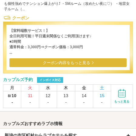
も個性強めでテンション爆上がり⤴ ・SMルーム（攻めたい夜に♡） ・地雷女
子ルーム（...
クーポン
【室料端数サービス！】
全日利用可能！平日週末関係なくご利用頂けます♪
■3時間
通常料金：3,300円⇒クーポン価格：3,000円
...
クーポン内容をもっと見る
カップルズ予約
インボイス対応
月
火
水
木
金
土
10
11
12
13
14
15
8/
-
-
-
-
-
-
もっと見る
カップルズおすすめラブホ情報
新潟の市区町村からラブホテルを探す