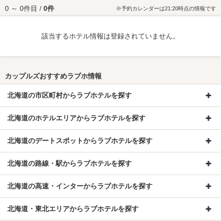
0 ～ 0件目 /
0件
優駿メモリアルパーク 優駿記念館へは、
日高・静内エリアのラブホテル
か
※予約カレンダーは21:20時点の情報です
らもアクセスが便利です。
該当するホテル情報は登録されていません。
カップルズおすすめラブホ情報
北海道の市区町村からラブホテルを探す
北海道のホテルエリアからラブホテルを探す
北海道のデートスポットからラブホテルを探す
北海道の路線・駅からラブホテルを探す
北海道の高速・インターからラブホテルを探す
北海道・東北エリアからラブホテルを探す