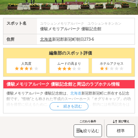
スポット名
ユウシュンメモリアルパーク ユウシュンキネンカン
優駿メモリアルパーク 優駿記念館
住所
北海道
新冠郡新冠町朝日273-6
編集部のスポット評価
人気度
ムードの高まり
ホテルアクセス
優駿メモリアルパーク 優駿記念館と周辺のラブホテル情報
優駿メモリアルパーク 優駿記念館は、
北海道
新冠郡新冠町に所在する記念
館です。“怪物”とも称された平成のスーパーホース「オグリキャップ」の功
績を後世に伝えるために、2011年に開館しました。館内には有馬記念をは
じめとする優勝肩掛けや馬服、記念写真の他、全国のファンから寄せられ
たメッセージを展示。オグリキャップのファンのみならず、サラブレッド
を、競馬を愛する全ての方に楽しんでいただける展示内容です。館内を見
こだわり条件
並び替え
学したら、オリジナルグッズを販売する売店にもお立ち寄りください。ま
絞り込む
標準
た、軽食メニューが揃うカフェではソフトクリームが人気です。屋外には
オグリキャップの等身大ブロンズ像もあるので、写真撮影もお忘れなく