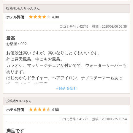
投稿者:らんちゃんさん
5つ星のうち4
ホテル評価
4.00
口コミ番号：42748
投稿：2020/09/06 08:38
最高
お部屋：902
お値段は高いですが、高いなりにとてもいいです。
外に露天風呂、中にもお風呂。
カラオケ、マッサージチェアが付いてて、ウォーターサーバーも
あります。
はじめからドライヤー、ヘアアイロン、ナノスチーマーもあっ
て、アメニティが豊富。
+ 続きを読む
レンタルコスプレも可愛い。
そしてとにかく部屋が広い！女子会できそう笑
投稿者:HIROさん
ここに住みたいです(*^^*)
マイナスな所は、ピロケースがやぶれてた。
5つ星のうち4.5
ホテル評価
4.80
次は901に行きたいな。
口コミ番号：41773
投稿：2020/06/25 15:54
満足です