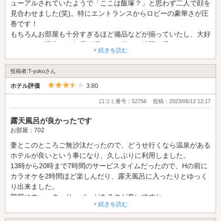
ューアルされていたようで「ここは飯塚？」と思わず二人で顔を
見合わせました(笑)。特にエントランスからロビーの豪華さが圧
巻です！
もちろんお部屋も十分すぎるほど備品などが揃っていたし、大好
きなラドン温泉にも何度も浸かって楽しい時間を過ごせました！
+ 続きを読む
また、ぜひ利用させてもらいます！
投稿者:T-yokoさん
5つ星のうち3.5
ホテル評価
3.80
口コミ番号：52756
投稿：2023/06/12 12:17
露天風呂が良かったです
お部屋：702
妻とこのところご無沙汰だったので、どうせ行くなら温泉がある
ホテルが良いという事になり、久しぶりに利用しました。
13時から20時まで7時間のサービスタイムだったので、Hの前に
カラオケを2時間ほど楽しんだり、露天風呂に入ったりとゆっく
り出来ました。
部屋にウォーターサーバーがあるのが良いですね。
+ 続きを読む
コロナ禍もあり数年ぶりに利用しましたが、温泉に入れて夫婦間
の欲求も満たすにはもってこいなので、またちょくちょく利用し