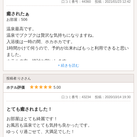
口コミ番号：44360
投稿：2021/01/23 12:42
癒されたぁ
お部屋：506
温泉最高です。
温泉でブクブクは贅沢な気持ちになりますね。
入浴後は一時の間、ホカホカです。
1時間かけて伺うので、予約が出来ればもっと利用できると思い
ました。
ホテルの方、検討お願いします。
+ 続きを読む
投稿者:りささん
5つ星のうち5
ホテル評価
5.00
口コミ番号：43234
投稿：2020/10/14 19:30
とても癒されました！
お部屋はとても綺麗です！
お風呂も温泉でとても気持ち良かったです。
ゆっくり過ごせて、大満足でした！