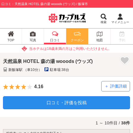
口コミ：天然温泉 HOTEL 森の湯 wooods (ウッズ) / 飯塚市
検索
マイメニュー
TOP
写真
口コミ
クーポン
地図
予約
当ホテルは18歳未満の方はご利用いただけません。
天然温泉 HOTEL 森の湯 wooods (ウッズ)
新飯塚駅 （車10分）
駐車場:38台
5つ星のうち4
評価詳細
4.16
口コミ・評価を投稿
1 ～ 10件目 /
38件