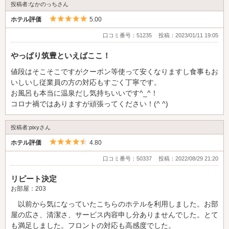
投稿者:なかのっちさん
たいと思います。
5つ星のうち5
ホテル評価
5.00
口コミ番号：51235
投稿：2023/01/11 19:05
やっぱり筑豊といえばここ！
値段はそこそこですがクーポン等使って安くなりますし食事もお
いしいし従業員の方の対応もすごく丁寧です。
お風呂も本当に温泉だし気持ちいいです^_^！
コロナ禍ではありますが頑張ってください！(^ ^)
投稿者:pixyさん
5つ星のうち4.5
ホテル評価
4.80
口コミ番号：50337
投稿：2022/08/29 21:20
リピート決定
お部屋：203
以前から気になっていたこちらのホテルを利用しました。お部
屋の広さ、清潔さ、サービス内容申し分ありませんでした。とて
も満足しました。フロントの対応も高感度でした。