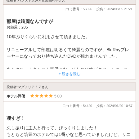
投稿者:パンスト大好き女装由利子さん
口コミ番号：56026
投稿：2024/08/05 21:21
部屋は綺麗なんですが
お部屋：205
10年ぶりぐらいに利用させて頂きました。
リニューアルして部屋は明るくて綺麗なのですが、BluRayプレ
ーヤーになっており持ち込んだDVDが観れませんでした。
あとクロームキャスト完備となってたのですがクロームキャスト
+ 続きを読む
も有りませんでした。
投稿者:マグノリアＺＺさん
私は女装のために利用しております。女装しそれ系のDVDを観
ながら致すのですが、残念でした。
5つ星のうち5
ホテル評価
5.00
口コミ番号：54420
投稿：2024/01/20 10:57
凄すぎ！
久し振りに主人と行って、びっくりしました！
もともと筑豊のホテルでは1番かなと思っていましたけど、リニ