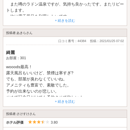
また噂のラドン温泉ですが、気持ち良かったです。またリピー
トします。
次は露天風呂を利用したいです。
+ 続きを読む
投稿者:あきらさん
口コミ番号：44384
投稿：2021/01/25 07:02
綺麗
お部屋：301
wooods最高！
露天風呂もいいけど、禁煙は寒すぎ?
でも、部屋が臭わなくていいね。
アメニティも豊富で、素敵でした。
予約が出来ないのが悲しい。
せめて記念日だけでも予約させて欲しい！
+ 続きを読む
あと、お風呂のマット貸し出し有れば最高なのに。
お願いします！
投稿者:さけすけさん
5つ星のうち3.5
ホテル評価
3.80