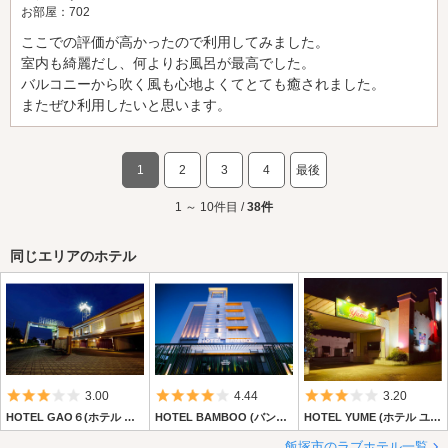
お部屋：702
ここでの評価が高かったので利用してみました。
室内も綺麗だし、何よりお風呂が最高でした。
バルコニーから吹く風も心地よくてとても癒されました。
またぜひ利用したいと思います。
1
2
3
4
最後
1 ～ 10件目 /
38件
同じエリアのホテル
5つ星のうち3
5つ星のうち4
5つ星のうち3
3.00
4.44
3.20
HOTEL GAO６(ホテル ガオシックス)
HOTEL BAMBOO (バンブー)【HAYAMA HOTELS】
HOTEL YUME (ホテル ユメ)
飯塚市のラブホテル一覧