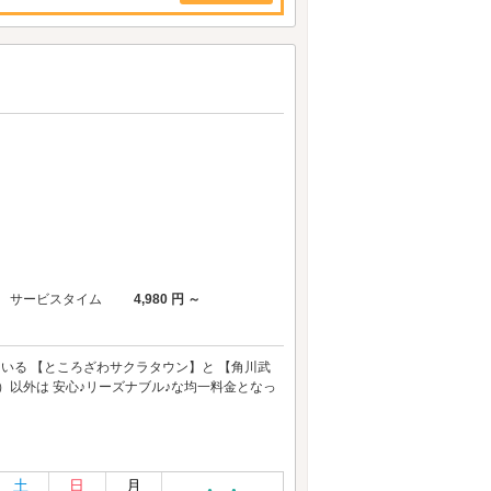
サービスタイム
4,980 円 ～
で多数取り上げられている 【ところざわサクラタウン】と 【角川武
室）以外は 安心♪リーズナブル♪な均一料金となっ
土
日
月