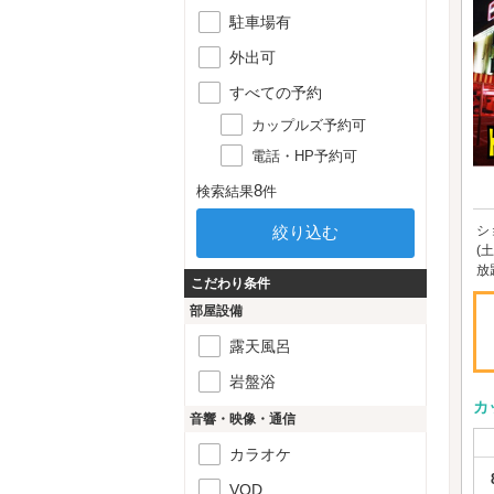
駐車場有
外出可
すべての予約
カップルズ予約可
電話・HP予約可
8
検索結果
件
シ
(
放
こだわり条件
部屋設備
露天風呂
岩盤浴
カ
音響・映像・通信
カラオケ
VOD