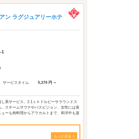
 カリビアン ラグジュアリーホテ
-1
)
サービスタイム
5,370 円 ～
し系サービス、2.1ｃｈドルビーサラウンドス
る。スチームサウナやバスビジョン、女性には喜
ニューも肉料理からアラカルトまで、和洋中も楽
もっと見る