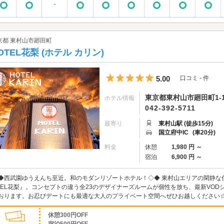
-
京都 東村山市廻田町
OTEL花梨 (ホテル カリン)
5つ星のうち5
5.00
口コミ - 件
東京都東村山市廻田町1-1
ホテル情報
042-392-5711
最寄り
東村山駅 (徒歩15分)
国立府中IC
(車20分)
料金
休憩
1,980 円 ～
宿泊
6,900 円 ～
◆西武園ゆうえんち至近。和のモダンリゾートホテル！◇◆ 東村山エリアの閑静な
TEL花梨』。コンセプトの違う全23のデザイナーズルームが個性を放ち、最新VO
おります。お忍びデートにも最適な大人のプライベート空間へぜひお越しください
休憩300円OFF