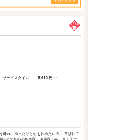
もっと見る
5
サービスタイム
5,610 円 ～
を離れ、ゆったりと心を休めたい方に 選ばれて
青梅街道で都心の板橋区・練馬区から、八王子方