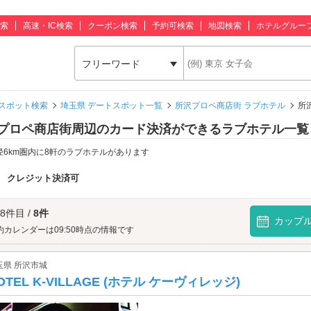
索
高速・IC検索
クーポン検索
予約可検索
地図検索
ホテルグルー
フリーワード
スポット検索
埼玉県 デートスポット一覧
所沢プロペ商店街 ラブホテル
所
プロペ商店街周辺のカード決済ができるラブホテル一覧
径6km圏内に8軒のラブホテルがあります
：
クレジット決済可
 8件目 /
8件
カップ
約カレンダーは09:50時点の情報です
玉県 所沢市城
OTEL K-VILLAGE (ホテル ケーヴィレッジ)