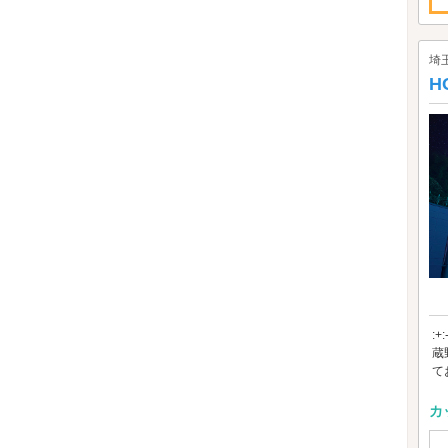
埼
H
:+
蔵
て
カ