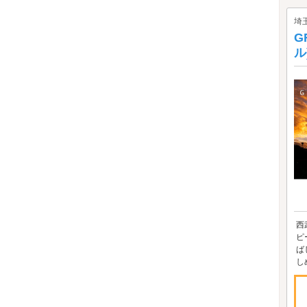
埼
G
ル
西
ピ
ば
し