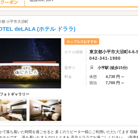
宿泊500円OFF
京都 小平市大沼町
OTEL deLALA (ホテル ドララ)
カップルズおすすめ
東京都小平市大沼町4-6-
ホテル情報
042-341-1980
最寄り
小平駅 (徒歩15分)
料金
休憩
4,730 円 ～
宿泊
7,700 円 ～
フォトギャラリー
かで落ち着いた時間を過ごせると 多くのリピーター様にご利用いただいてます 喧騒
ホテルです。 落ち着いた大人のひとときを 是非ドララでお過ごしください。 ♪新