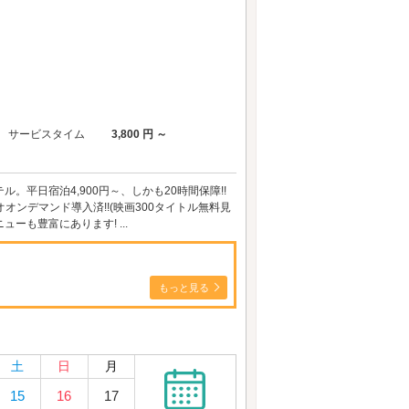
サービスタイム
3,800 円 ～
。平日宿泊4,900円～、しかも20時間保障!!
オオンデマンド導入済!!(映画300タイトル無料見
ューも豊富にあります! ...
もっと見る
土
日
月
15
16
17