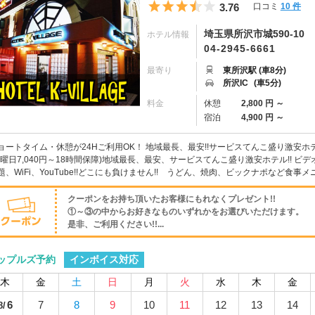
5つ星のうち3.5
3.76
口コミ
10 件
埼玉県所沢市城590-10
ホテル情報
04-2945-6661
最寄り
東所沢駅 (車8分)
所沢IC
(車5分)
料金
休憩
2,800 円 ～
宿泊
4,900 円 ～
ョートタイム・休憩が24Hご利用OK！ 地域最長、最安!!サービスてんこ盛り激安ホテル
土曜日7,040円～18時間保障)地域最長、最安、サービスてんこ盛り激安ホテル!! ビデ
題、WiFi、YouTube!!どこにも負けません!! うどん、焼肉、ビックナポなど食事メニ
クーポンをお持ち頂いたお客様にもれなくプレゼント!!
①～③の中からお好きなものいずれかをお選びいただけます。
是非、ご利用ください!!...
インボイス対応
ップルズ予約
木
金
土
日
月
火
水
木
金
6
7
8
9
10
11
12
13
14
8/