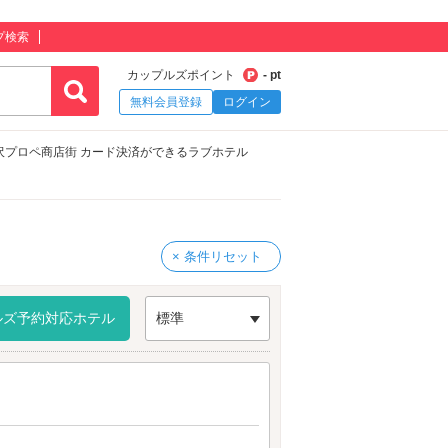
プ検索
カップルズポイント
- pt
無料会員登録
ログイン
沢プロペ商店街 カード決済ができるラブホテル
× 条件リセット
ルズ予約対応ホテル
標準