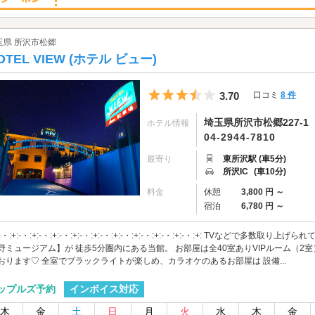
玉県 所沢市松郷
OTEL VIEW (ホテル ビュー)
5つ星のうち3.5
3.70
口コミ
8 件
埼玉県所沢市松郷227-1
ホテル情報
04-2944-7810
最寄り
東所沢駅 (車5分)
所沢IC
(車10分)
料金
休憩
3,800 円 ～
宿泊
6,780 円 ～
:-・:+:-・:+:-・:+:-・:+:-・:+:-・:+:-・:+:-・:+:-・:+:-・:+: TVなど
野ミュージアム】が 徒歩5分圏内にある当館。 お部屋は全40室ありVIPルーム（2
おります♡ 全室でブラックライトが楽しめ、カラオケのあるお部屋は 設備...
インボイス対応
ップルズ予約
木
金
土
日
月
火
水
木
金