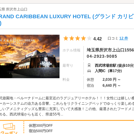
玉県 所沢市上山口
RAND CARIBBEAN LUXURY HOTEL (グランド
)
5つ星のうち4
4.42
口コミ
12 件
埼玉県所沢市上山口1556
ホテル情報
04-2923-9085
最寄り
西武球場前駅 (徒歩10分
入間IC
(車17分)
料金
休憩
2,030 円 ～
宿泊
6,440 円 ～
武遊園地・ベルーナドームに最至近のラグジュアリーホテル！！！女性には嬉しい癒
ーカーシステムの迫力ある音響。これらをリクライニングベッドでゆっくり楽しめ
しいアメニティグッズも豊富に充実していて大感激！この他、厳選されたフードメ
める。西武球場からも近く、県道55号...
休憩300円OFF
宿泊500円OFF