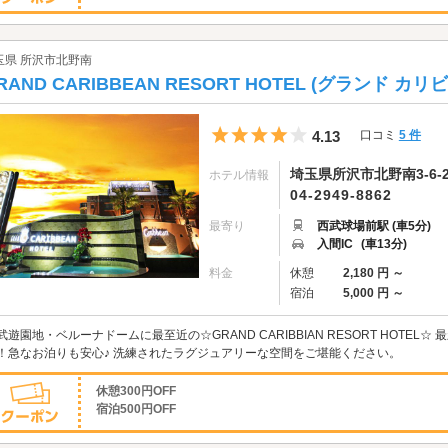
玉県 所沢市北野南
RAND CARIBBEAN RESORT HOTEL (グランド カ
5つ星のうち4
4.13
口コミ
5 件
埼玉県所沢市北野南3-6-2
ホテル情報
04-2949-8862
最寄り
西武球場前駅 (車5分)
入間IC
(車13分)
料金
休憩
2,180 円 ～
宿泊
5,000 円 ～
武遊園地・ベルーナドームに最至近の☆GRAND CARIBBIAN RESORT HOTE
！急なお泊りも安心♪ 洗練されたラグジュアリーな空間をご堪能ください。
休憩300円OFF
宿泊500円OFF