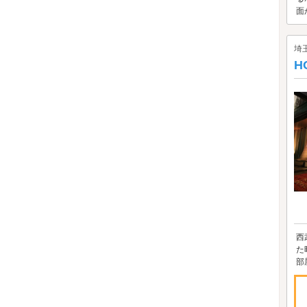
面
埼
H
西
た
部