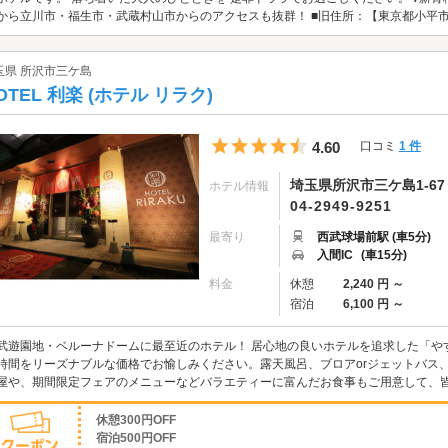
から立川市・福生市・武蔵村山市からのアクセスも抜群！ ■旧住所：【東京都小平市大
玉県 所沢市三ケ島
OTEL 利楽 (ホテル リラク)
5つ星のうち4.5
4.60
口コミ
1 件
埼玉県所沢市三ケ島1-67
ホテル情報
04-2949-9251
最寄り
西武球場前駅 (車5分)
入間IC
(車15分)
料金
休憩
2,240 円 ～
宿泊
6,100 円 ～
武遊園地・ベルーナドームに最至近のホテル！ 居心地の良いホテルを追求した「や
時間をリーズナブルな価格でお愉しみください。露天風呂、ブロアorジェットバス、
屋や、期間限定フェアのメニューなどバラエティーに富んだお食事もご用意して、
休憩300円OFF
宿泊500円OFF