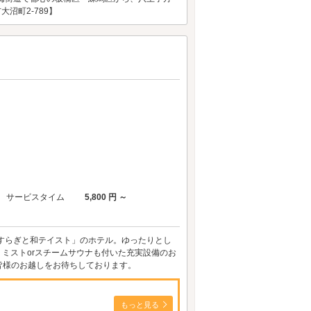
沼町2-789】
サービスタイム
5,800 円 ～
すらぎと和テイスト」のホテル。ゆったりとし
ミストorスチームサウナも付いた充実設備のお
皆様のお越しをお待ちしております。
もっと見る