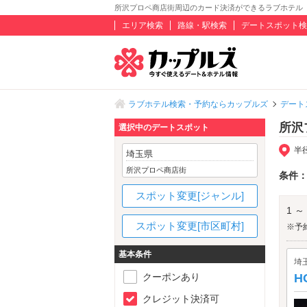
所沢プロペ商店街周辺のカード決済ができるラブホテル
エリア検索
路線・駅検索
デートスポット検
ラブホテル検索・予約ならカップルズ
デート
所沢
選択中のデートスポット
半
埼玉県
所沢プロペ商店街
条件
スポット変更[ジャンル]
1 ～
スポット変更[市区町村]
※予
基本条件
埼
クーポンあり
H
クレジット決済可