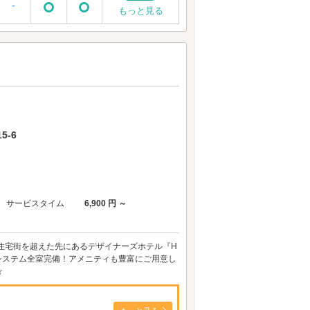
-
もっと見る
5-6
サービスタイム
6,900 円 ～
住宅街を超えた先にあるデザイナーズホテル『H
Dシステム全室完備！アメニティも豊富にご用意し
☆