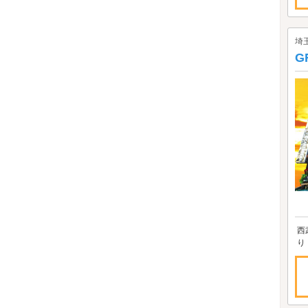
埼
G
西
り