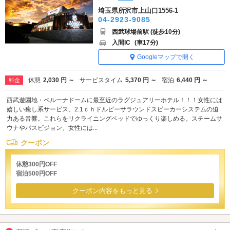
埼玉県所沢市上山口1556-1
04-2923-9085
西武球場前駅 (徒歩10分)
入間IC
(車17分)
Googleマップで開く
休憩
2,030 円 ～
サービスタイム
5,370 円 ～
宿泊
6,440 円 ～
料金
西武遊園地・ベルーナドームに最至近のラグジュアリーホテル！！！女性には
嬉しい癒し系サービス、2.1ｃｈドルビーサラウンドスピーカーシステムの迫
力ある音響。これらをリクライニングベッドでゆっくり楽しめる。スチームサ
ウナやバスビジョン、女性には...
クーポン
休憩300円OFF
宿泊500円OFF
クーポン内容をもっと見る