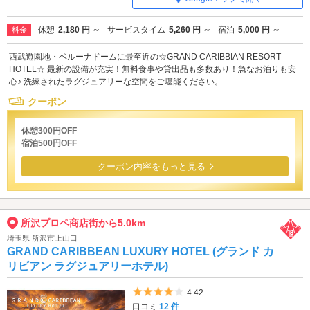
休憩
2,180 円 ～
サービスタイム
5,260 円 ～
宿泊
5,000 円 ～
料金
西武遊園地・ベルーナドームに最至近の☆GRAND CARIBBIAN RESORT
HOTEL☆ 最新の設備が充実！無料食事や貸出品も多数あり！急なお泊りも安
心♪ 洗練されたラグジュアリーな空間をご堪能ください。
クーポン
休憩300円OFF
宿泊500円OFF
クーポン内容をもっと見る
所沢プロペ商店街から5.0km
埼玉県 所沢市上山口
GRAND CARIBBEAN LUXURY HOTEL (グランド カ
リビアン ラグジュアリーホテル)
5つ星のうち4
4.42
口コミ
12 件