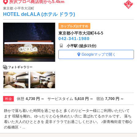
所沢プロペ商店街から5.4km
東京都 小平市大沼町
HOTEL deLALA (ホテル ドララ)
カップルズおすすめ
東京都小平市大沼町4-6-5
042-341-1980
小平駅 (徒歩15分)
Googleマップで開く
フォトギャラリー
休憩
4,730 円 ～
サービスタイム
5,610 円 ～
宿泊
7,700 円 ～
料金
静かで落ち着いた時間を過ごせると 多くのリピーター様にご利用いただいて
ます 喧騒を離れ、ゆったりと心を休めたい方に 選ばれてるホテルです。 落ち
着いた大人のひとときを 是非ドララでお過ごしください。 ♪新青梅街道で都心
の板橋区・...