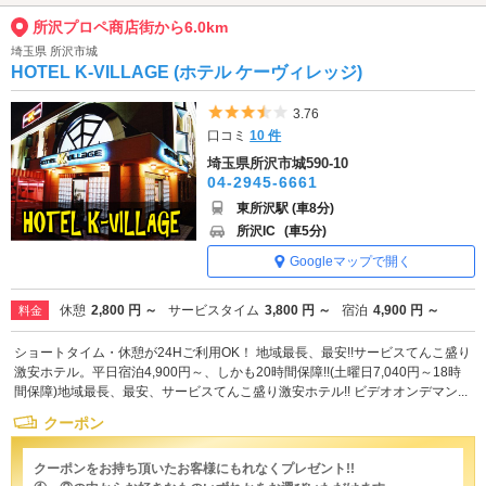
所沢プロペ商店街から6.0km
埼玉県 所沢市城
HOTEL K-VILLAGE (ホテル ケーヴィレッジ)
5つ星のうち3.5
3.76
口コミ
10 件
埼玉県所沢市城590-10
04-2945-6661
東所沢駅 (車8分)
所沢IC
(車5分)
Googleマップで開く
休憩
2,800 円 ～
サービスタイム
3,800 円 ～
宿泊
4,900 円 ～
料金
ショートタイム・休憩が24Hご利用OK！ 地域最長、最安!!サービスてんこ盛り
激安ホテル。平日宿泊4,900円～、しかも20時間保障!!(土曜日7,040円～18時
間保障)地域最長、最安、サービスてんこ盛り激安ホテル!! ビデオオンデマン...
クーポン
クーポンをお持ち頂いたお客様にもれなくプレゼント!!