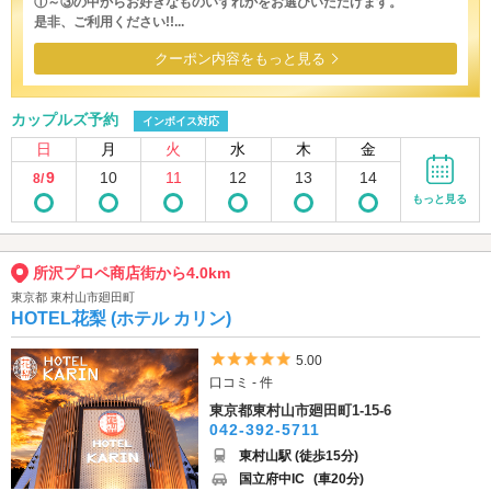
①～③の中からお好きなものいずれかをお選びいただけます。
是非、ご利用ください!!...
クーポン内容をもっと見る
カップルズ予約
インボイス対応
日
月
火
水
木
金
9
10
11
12
13
14
8/
もっと見る
所沢プロペ商店街から4.0km
東京都 東村山市廻田町
HOTEL花梨 (ホテル カリン)
5つ星のうち5
5.00
口コミ - 件
東京都東村山市廻田町1-15-6
042-392-5711
東村山駅 (徒歩15分)
国立府中IC
(車20分)