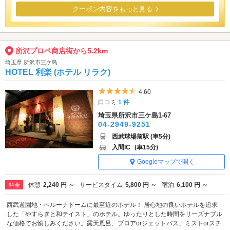
クーポン内容をもっと見る
所沢プロペ商店街から5.2km
埼玉県 所沢市三ケ島
HOTEL 利楽 (ホテル リラク)
5つ星のうち4.5
4.60
口コミ
1 件
埼玉県所沢市三ケ島1-67
04-2949-9251
西武球場前駅 (車5分)
入間IC
(車15分)
Googleマップで開く
休憩
2,240 円 ～
サービスタイム
5,800 円 ～
宿泊
6,100 円 ～
料金
西武遊園地・ベルーナドームに最至近のホテル！ 居心地の良いホテルを追求
した「やすらぎと和テイスト」のホテル。ゆったりとした時間をリーズナブル
な価格でお愉しみください。露天風呂、ブロアorジェットバス、ミストorスチ