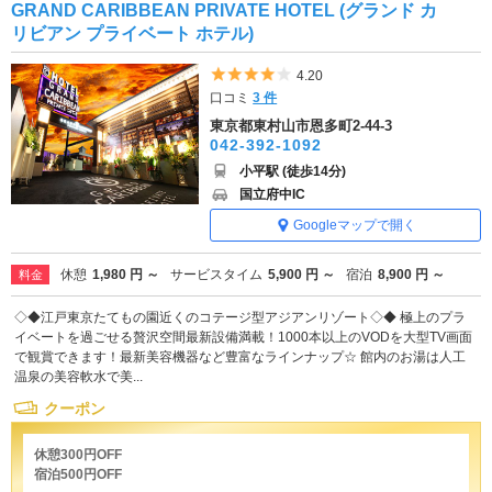
GRAND CARIBBEAN PRIVATE HOTEL (グランド カ
リビアン プライベート ホテル)
5つ星のうち4
4.20
口コミ
3 件
東京都東村山市恩多町2-44-3
042-392-1092
小平駅 (徒歩14分)
国立府中IC
Googleマップで開く
休憩
1,980 円 ～
サービスタイム
5,900 円 ～
宿泊
8,900 円 ～
料金
◇◆江戸東京たてもの園近くのコテージ型アジアンリゾート◇◆ 極上のプラ
イベートを過ごせる贅沢空間最新設備満載！1000本以上のVODを大型TV画面
で観賞できます！最新美容機器など豊富なラインナップ☆ 館内のお湯は人工
温泉の美容軟水で美...
クーポン
休憩300円OFF
宿泊500円OFF