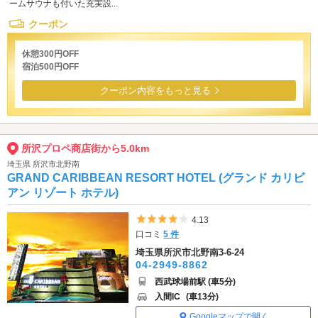
ームサウナも付いた充実設...
クーポン
休憩300円OFF
宿泊500円OFF
クーポン内容をもっと見る
所沢プロペ商店街から5.0km
埼玉県 所沢市北野南
GRAND CARIBBEAN RESORT HOTEL (グランド カリビ
アン リゾート ホテル)
5つ星のうち4
4.13
口コミ
5 件
埼玉県所沢市北野南3-6-24
04-2949-8862
西武球場前駅 (車5分)
入間IC
(車13分)
Googleマップで開く