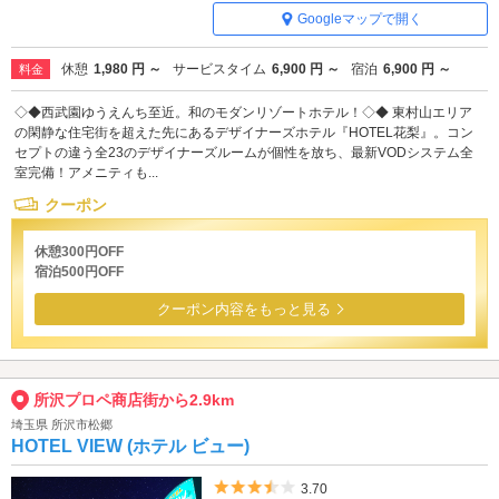
Googleマップで開く
休憩
1,980 円 ～
サービスタイム
6,900 円 ～
宿泊
6,900 円 ～
料金
◇◆西武園ゆうえんち至近。和のモダンリゾートホテル！◇◆ 東村山エリア
の閑静な住宅街を超えた先にあるデザイナーズホテル『HOTEL花梨』。コン
セプトの違う全23のデザイナーズルームが個性を放ち、最新VODシステム全
室完備！アメニティも...
クーポン
休憩300円OFF
宿泊500円OFF
クーポン内容をもっと見る
所沢プロペ商店街から2.9km
埼玉県 所沢市松郷
HOTEL VIEW (ホテル ビュー)
5つ星のうち3.5
3.70