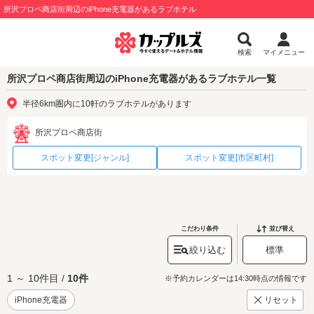
所沢プロペ商店街周辺のiPhone充電器があるラブホテル
検索
マイメニュー
所沢プロペ商店街周辺のiPhone充電器があるラブホテル一覧
半径6km圏内に10軒のラブホテルがあります
所沢プロペ商店街
スポット変更[ジャンル]
スポット変更[市区町村]
こだわり条件
並び替え
絞り込む
標準
1 ～ 10件目 /
10件
※予約カレンダーは14:30時点の情報です
iPhone充電器
リセット