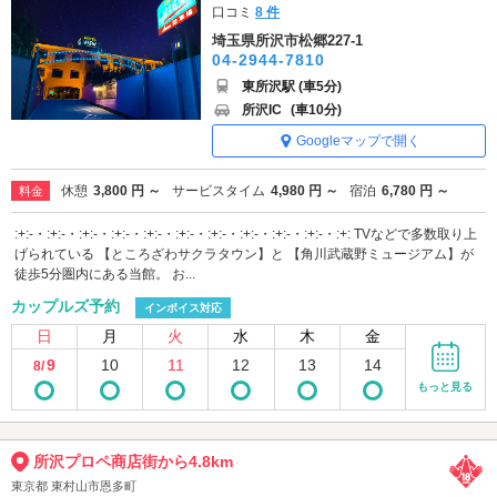
口コミ
8 件
埼玉県所沢市松郷227-1
04-2944-7810
東所沢駅 (車5分)
所沢IC
(車10分)
Googleマップで開く
休憩
3,800 円 ～
サービスタイム
4,980 円 ～
宿泊
6,780 円 ～
料金
:+:-・:+:-・:+:-・:+:-・:+:-・:+:-・:+:-・:+:-・:+:-・:+:-・:+: TVなどで多数取り上
げられている 【ところざわサクラタウン】と 【角川武蔵野ミュージアム】が
徒歩5分圏内にある当館。 お...
カップルズ予約
インボイス対応
日
月
火
水
木
金
9
10
11
12
13
14
8/
もっと見る
所沢プロペ商店街から4.8km
東京都 東村山市恩多町