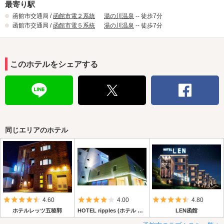
最寄り駅
函館市交通局 /
函館市電２系統
湯の川温泉
-- 徒歩7分
函館市交通局 /
函館市電５系統
湯の川温泉
-- 徒歩7分
このホテルをシェアする
同じエリアのホテル
5つ星のうち4.5
5つ星のうち4
5つ星のうち4.
4.60
4.00
4.80
ホテルレッツ五稜郭
HOTEL ripples (ホテル リプル)
LEN函館