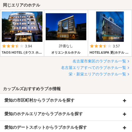
同じエリアのホテル
5つ星のうち3.5
評価なし
5つ星のうち3.
3.94
3.57
TAOS HOTEL (タウス ホテル)
オリエンタルホテル
HOTEL&SPA 更(ホテル アンド スパ 更)
名古屋市東区のラブホテル一覧
名古屋エリアすべてのラブホテル一覧
栄・新栄エリアのラブホテル一覧
カップルズおすすめラブホ情報
愛知の市区町村からラブホテルを探す
愛知のホテルエリアからラブホテルを探す
愛知のデートスポットからラブホテルを探す