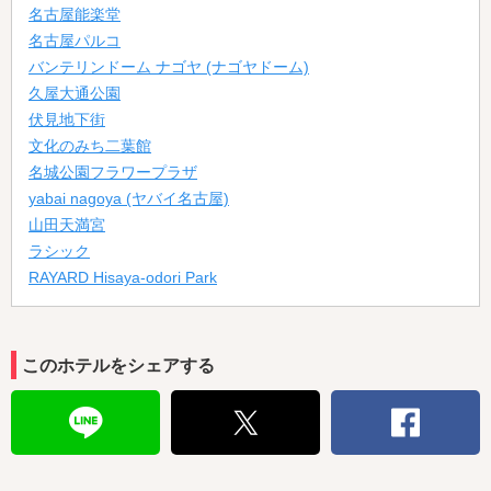
名古屋能楽堂
名古屋パルコ
バンテリンドーム ナゴヤ (ナゴヤドーム)
久屋大通公園
伏見地下街
文化のみち二葉館
名城公園フラワープラザ
yabai nagoya (ヤバイ名古屋)
山田天満宮
ラシック
RAYARD Hisaya-odori Park
このホテルをシェアする