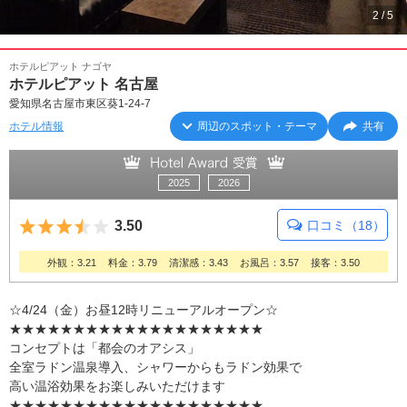
2
/
5
ホテルピアット ナゴヤ
ホテルピアット 名古屋
愛知県名古屋市東区葵1-24-7
ホテル情報
周辺のスポット・テーマ
共有
2025
2026
5つ星のうち3.5
3.50
口コミ（18）
外観：3.21
料金：3.79
清潔感：3.43
お風呂：3.57
接客：3.50
☆4/24（金）お昼12時リニューアルオープン☆
★★★★★★★★★★★★★★★★★★★★
コンセプトは「都会のオアシス」
全室ラドン温泉導入、シャワーからもラドン効果で
高い温浴効果をお楽しみいただけます
★★★★★★★★★★★★★★★★★★★★