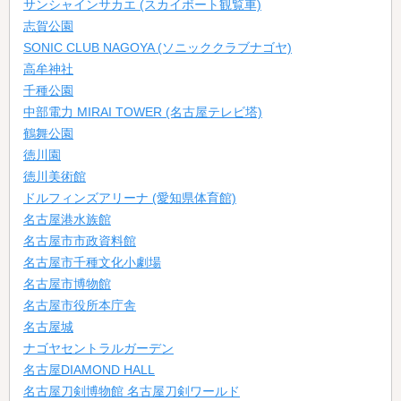
サンシャインサカエ (スカイボート観覧車)
志賀公園
SONIC CLUB NAGOYA (ソニッククラブナゴヤ)
高牟神社
千種公園
中部電力 MIRAI TOWER (名古屋テレビ塔)
鶴舞公園
徳川園
徳川美術館
ドルフィンズアリーナ (愛知県体育館)
名古屋港水族館
名古屋市市政資料館
名古屋市千種文化小劇場
名古屋市博物館
名古屋市役所本庁舎
名古屋城
ナゴヤセントラルガーデン
名古屋DIAMOND HALL
名古屋刀剣博物館 名古屋刀剣ワールド