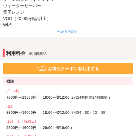
Android充電器
ウォーターサーバー
iPhone充電器
電子レンジ
アメニティ
VOD（20,000作品以上）
Wi-fi
セレクトシャンプー
カールドライヤー
空気清浄器
+ 続きを読む
ヘアアイロン
電気マッサージ器
携帯充電器
コスプレ
バスローブ
※一部
有線放送
ウォシュレット
部屋タイプ
利用料金
※消費税込
ヘアーアイロン・ストレートアイロン
3名以上利用可
1名利用可
クルクルドライヤー
パーティルーム
※一部
お得なクーポンを利用する
【一部設備】
サービス
宿泊
ロウリュウサウナ
ルームサービス
バブルバス
[日～木]
マイクロバブルバス
7800円～13500円
（
18:00～翌12:00
2部24時以降14時間制
）
レインボーバス
[金]
マッサージチェアー
8800円～14000円
（
18:00～翌12:00
2部24：00～13：00
）
[1部 土・祝前日]
9800円～16000円
（
20:00～翌10:00
）