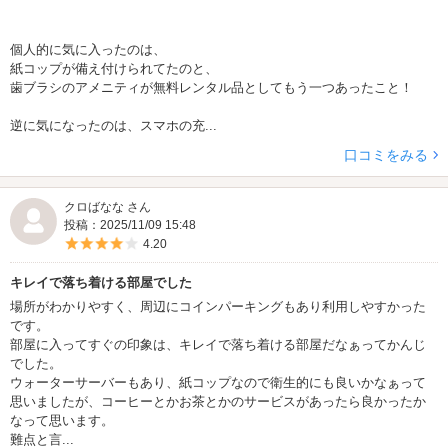
個人的に気に入ったのは、
紙コップが備え付けられてたのと、
歯ブラシのアメニティが無料レンタル品としてもう一つあったこと！
逆に気になったのは、スマホの充...
口コミをみる
クロばなな さん
投稿：2025/11/09 15:48
5つ星のうち4
4.20
キレイで落ち着ける部屋でした
場所がわかりやすく、周辺にコインパーキングもあり利用しやすかった
です。
部屋に入ってすぐの印象は、キレイで落ち着ける部屋だなぁってかんじ
でした。
ウォーターサーバーもあり、紙コップなので衛生的にも良いかなぁって
思いましたが、コーヒーとかお茶とかのサービスがあったら良かったか
なって思います。
難点と言...