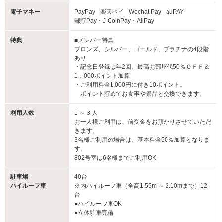
電子マネー
PayPay
楽天ペイ
Wechat Pay
auPAY
郵貯Pay・J-CoinPay・AliPay
特典
■メンバー特典
ブロンズ、シルバー、ゴールド、プラチナの4段階
あり
・記念日登録は年2回、最高お部屋代50％ＯＦＦ＆
1，000ポイント加算
・ご利用料金1,000円に付き10ポイント。
ポイント貯めてお食事や景品と交換できます。
利用人数
1 ～ 3 人
お一人様ご利用は、前受金をお預かりさせていただ
きます。
3名様ご利用の場合は、基本料金50％加算となりま
す。
802号室は6名様までご利用OK
駐車場
40台
ハイルーフ車
※内ハイルーフ車（全高1.55m ～ 2.10mまで）12
台
●ハイルーフ車OK
●立体駐車完備