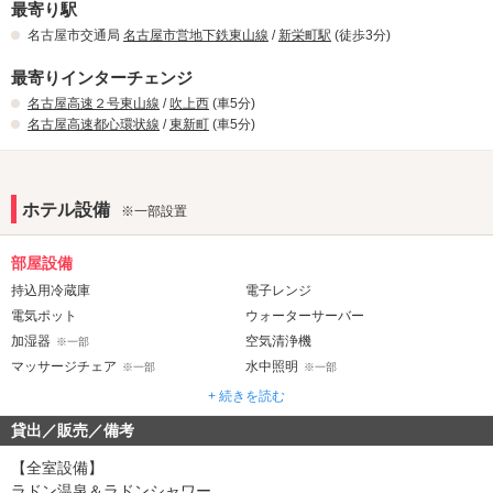
最寄り駅
名古屋市交通局
名古屋市営地下鉄東山線
/
新栄町駅
(徒歩3分)
最寄りインターチェンジ
名古屋高速２号東山線
/
吹上西
(車5分)
名古屋高速都心環状線
/
東新町
(車5分)
ホテル設備
※一部設置
部屋設備
持込用冷蔵庫
電子レンジ
電気ポット
ウォーターサーバー
加湿器
空気清浄機
※一部
マッサージチェア
水中照明
※一部
※一部
ジェット・バブルバス
ウォシュレット
※一部
+ 続きを読む
ドライサウナ
※一部
貸出／販売／備考
音響・映像・通信
【全室設備】
VOD
Wi-Fi
ラドン温泉＆ラドンシャワー