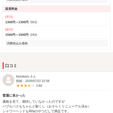
延長料金
[平日]
1300円～1300円
/30分
[休日]
1500円～1500円
/29分
消費税込み価格
口コミ
kazukazu さん
投稿：2026/07/22 22:58
5つ星のうち3.5
3.80
普通に良かった
価格を見て、期待していなかったのですが
バブルバスもちゃんと動くし（おそらくリニューアル済み）
シャワーヘッドもRifaのやつだしで満足です。