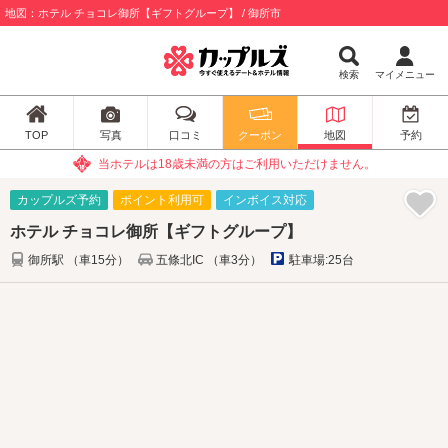
地図：ホテル チョコレ御所【ギフトグループ】 / 御所市
検索
マイメニュー
TOP
写真
口コミ
クーポン
地図
予約
当ホテルは18歳未満の方はご利用いただけません。
カップルズ予約
ポイント利用可
インボイス対応
ホテル チョコレ御所【ギフトグループ】
御所駅 （車15分）
五條北IC （車3分）
駐車場:25台