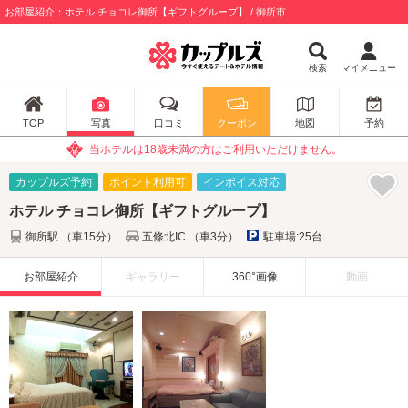
お部屋紹介：ホテル チョコレ御所【ギフトグループ】 / 御所市
検索
マイメニュー
TOP
写真
口コミ
クーポン
地図
予約
当ホテルは18歳未満の方はご利用いただけません。
カップルズ予約
ポイント利用可
インボイス対応
ホテル チョコレ御所【ギフトグループ】
御所駅 （車15分）
五條北IC （車3分）
駐車場:25台
お部屋紹介
ギャラリー
360°画像
動画