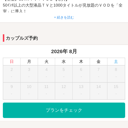
50ｲﾝﾁ以上の大型液晶ＴＶと1000タイトルが見放題のＶＯＤを「全
室」に導入！
国道176号線沿いの隠れ家的リゾートホテル。和ジアンをコンセプ
+ 続きを読む
トに全て落ち着いたデザインになっており、露天風呂や女性に人気
の天蓋ベッドを楽しめる。特典満載の会員サービスを利用すればオ
サイフもハッピー★
カップルズ予約
2026年 8月
日
月
火
水
木
金
土
2
3
4
5
6
7
8
-
-
-
-
-
-
-
9
10
11
12
13
14
15
-
-
-
-
-
-
-
プランをチェック