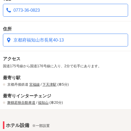
0773-36-0823
住所
京都府福知山市長尾40-13
アクセス
国道175号線から国道176号線に入り、2分で右手にあります。
最寄り駅
京都丹後鉄道
宮福線
/
下天津駅
(車5分)
最寄りインターチェンジ
舞鶴若狭自動車道
/
福知山
(車20分)
ホテル設備
※一部設置