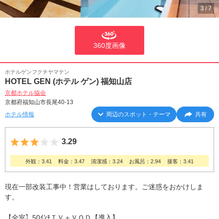
3
/
7
360度画像
ホテルゲンフクチヤマテン
HOTEL GEN (ホテル ゲン) 福知山店
京都ホテル協会
京都府福知山市長尾40-13
ホテル情報
周辺のスポット・テーマ
共有
5つ星のうち3
3.29
外観：3.41
料金：3.47
清潔感：3.24
お風呂：2.94
接客：3.41
現在一部改装工事中！営業はしております。ご迷惑をおかけしま
す。
【全室】50ｲﾝﾁＴＶ＋ＶＯＤ【導入】