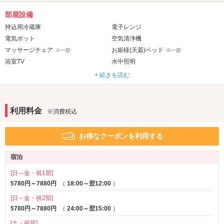
部屋設備
持込用冷蔵庫
電子レンジ
電気ポット
空気清浄機
マッサージチェア
お姫様(天蓋)ベッド
※一部
※一部
浴室TV
水中照明
ジェット・バブルバス
ウォシュレット
+ 続きを読む
露天風呂
※一部
音響・映像・通信
利用料金
※消費税込
VOD
TVゲーム
※一部
Wi-Fi
お得なクーポンを利用する
アメニティ
宿泊
セレクトシャンプー
カールドライヤー
コスプレ
[日～金・祝1部]
5780円～7880円
（
18:00～翌12:00
）
サービス
[日～金・祝2部]
ルームサービス
5780円～7880円
（
24:00～翌15:00
）
[土・祝前]