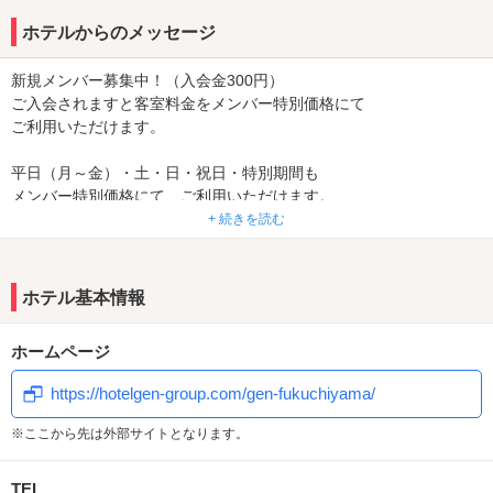
ホテルからのメッセージ
新規メンバー募集中！（入会金300円）
ご入会されますと客室料金をメンバー特別価格にて
ご利用いただけます。
平日（月～金）・土・日・祝日・特別期間も
メンバー特別価格にて、ご利用いただけます。
+ 続きを読む
ショートタイム・・・500円OFF
サービスタイム・・・500円OFF
ご宿泊・・・・・・・2,000円OFF
ホテル基本情報
※他のクーポン割引及び各種割引サービスとの併用でのご利用はで
ホームページ
きません。
https://hotelgen-group.com/gen-fukuchiyama/
■ビデオオンデマンド全室無料で見放題！！毎月タイトル更新されま
す。
※ここから先は外部サイトとなります。
TEL