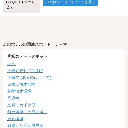
Googleストリート
Googleストリートビューを見る
ビュー
このホテルの関連スポット・テーマ
周辺のデートスポット
atick
天岩戸神社 (京都府)
天橋立 (あまのはしだて)
天橋立海水浴場
神崎海水浴場
高源寺
五老スカイタワー
竹田城跡「天空の城」
田辺城跡
丹後ちりめん歴史館