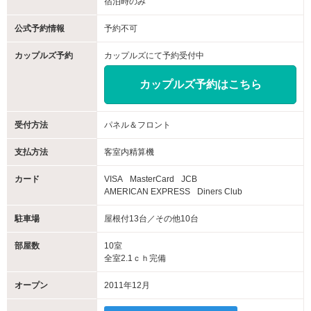
宿泊時のみ
公式予約情報
予約不可
カップルズ予約
カップルズにて予約受付中
カップルズ予約はこちら
受付方法
パネル＆フロント
支払方法
客室内精算機
カード
VISA
MasterCard
JCB
AMERICAN EXPRESS
Diners Club
駐車場
屋根付13台／その他10台
部屋数
10室
全室2.1ｃｈ完備
オープン
2011年12月