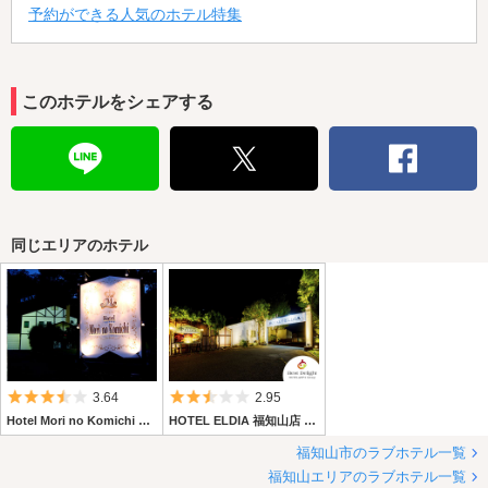
予約ができる人気のホテル特集
このホテルをシェアする
同じエリアのホテル
5つ星のうち3.5
5つ星のうち2.5
3.64
2.95
Hotel Mori no Komichi ホテル 森のこみち (ホテル モリノコミチ)
HOTEL ELDIA 福知山店 【Best Delight Group】
福知山市のラブホテル一覧
福知山エリアのラブホテル一覧