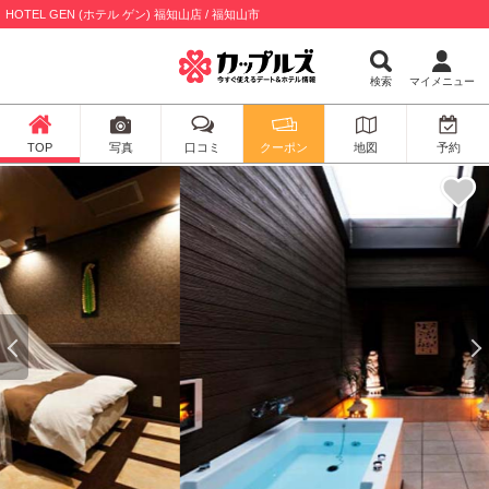
HOTEL GEN (ホテル ゲン) 福知山店 / 福知山市
検索
マイメニュー
TOP
写真
口コミ
クーポン
地図
予約