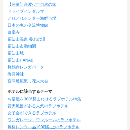
【閉業】丹波少年自然の家
ドライブインダルマ
とれとれセンター海鮮市場
日本の鬼の交流博物館
白毫寺
福知山温泉 養老の湯
福知山市動物園
福知山城
福知山HANABI
舞鶴赤レンガパーク
御霊神社
宮津燈籠流し花火大会
ホテルに該当するテーマ
お部屋を360°見まわせるラブホテル特集
露天風呂がある人気のラブホテル
女子会ができるラブホテル
ワンガレージ・ワンルームのラブホテル
無料レンタル品100種以上のラブホテル