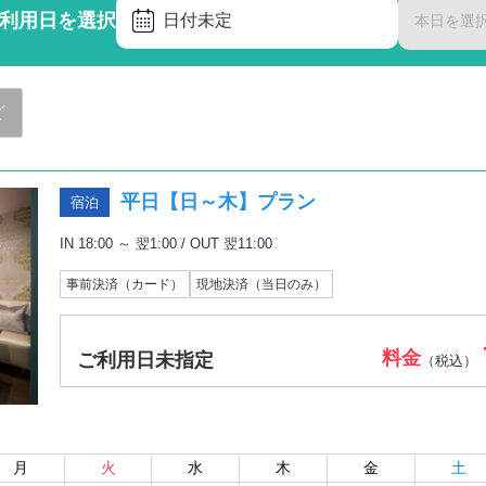
利用日を選択
日付未定
本日を選
ど
平日【日～木】プラン
宿泊
IN 18:00 ～ 翌1:00 / OUT 翌11:00
事前決済（カード）
現地決済（当日のみ）
料金
ご利用日未指定
（税込）
月
火
水
木
金
土