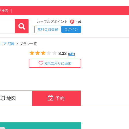
プ検索
カップルズポイント
- pt
無料会員登録
ログイン
ニア 尼崎
プラン一覧
5つ星のうち3
3.33
(
6件
)
お気に入りに追加
地図
予約