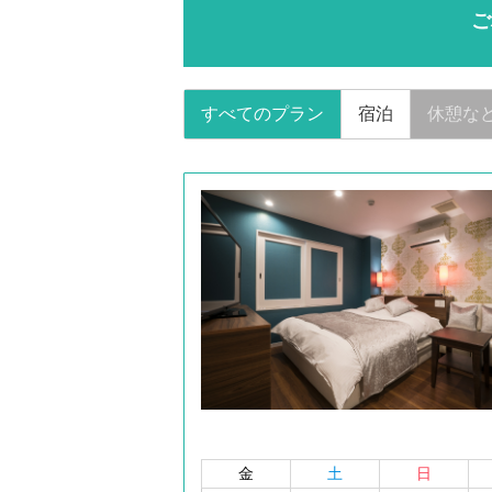
ご
すべてのプラン
宿泊
休憩な
金
土
日