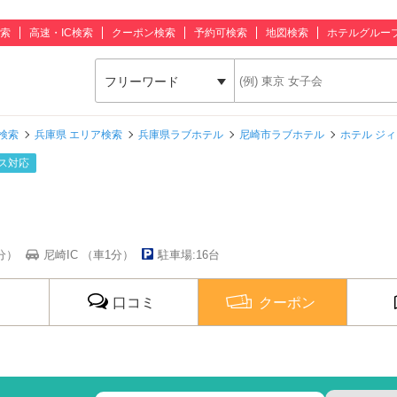
索
高速・IC検索
クーポン検索
予約可検索
地図検索
ホテルグルー
フリーワード
検索
兵庫県 エリア検索
兵庫県ラブホテル
尼崎市ラブホテル
ホテル ジィ
ス対応
分）
尼崎IC （車1分）
駐車場:16台
口コミ
クーポン