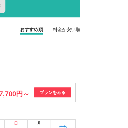
択
おすすめ順
料金が安い順
7,700円～
プランをみる
日
月