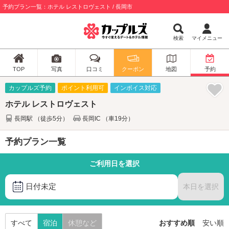
予約プラン一覧：ホテル レストロヴェスト / 長岡市
検索
マイメニュー
TOP
写真
口コミ
クーポン
地図
予約
カップルズ予約
ポイント利用可
インボイス対応
ホテル レストロヴェスト
長岡駅 （徒歩5分）
長岡IC （車19分）
予約プラン一覧
ご利用日を選択
日付未定
本日を選択
すべて
宿泊
休憩など
おすすめ順
安い順