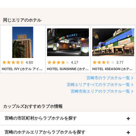
同じエリアのホテル
5つ星のうち4.5
5つ星のうち4
5つ星のうち3.
4.60
4.17
3.77
HOTEL IVY (ホテル アイヴィー)
HOTEL SUNSHINE (ホテル サンシャイン)【キラリグループ】
HOTEL 4SEASON (ホテル フォーシーズン)【キラリグループ】
宮崎市のラブホテル一覧
宮崎エリアすべてのラブホテル一覧
宮崎市街エリアのラブホテル一覧
カップルズおすすめラブホ情報
宮崎の市区町村からラブホテルを探す
宮崎のホテルエリアからラブホテルを探す