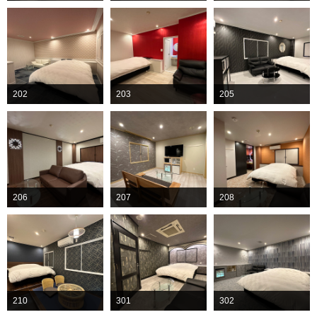
202
203
205
206
207
208
210
301
302