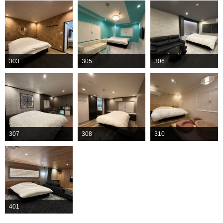
303
305
306
307
308
310
401