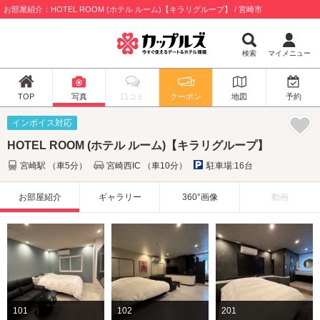
お部屋紹介：HOTEL ROOM (ホテル ルーム)【キラリグループ】 / 宮崎市
検索
マイメニュー
TOP
写真
口コミ
クーポン
地図
予約
インボイス対応
HOTEL ROOM (ホテル ルーム)【キラリグループ】
宮崎駅 （車5分）
宮崎西IC （車10分）
駐車場:16台
お部屋紹介
ギャラリー
360°画像
動画
101
102
201