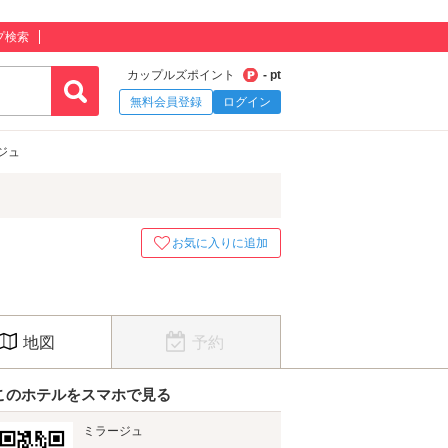
プ検索
カップルズポイント
- pt
無料会員登録
ログイン
ジュ
お気に入りに追加
地図
予約
このホテルをスマホで見る
ミラージュ