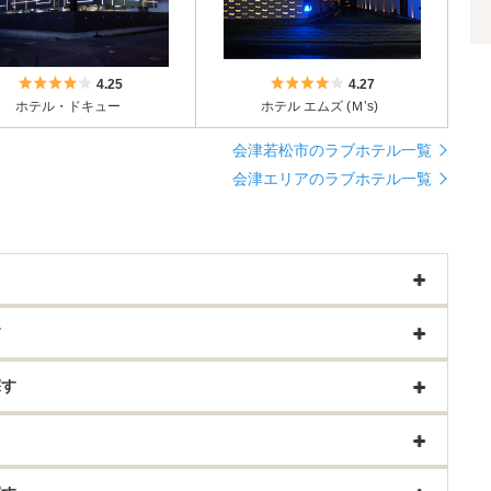
5つ星のうち4
5つ星のうち4
4.25
4.27
ホテル・ドキュー
ホテル エムズ (Ｍ’s)
会津若松市のラブホテル一覧
会津エリアのラブホテル一覧
す
探す