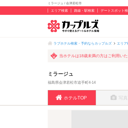
ミラージュ / 会津若松市
エリア検索
路線・駅検索
デートスポット検
ラブホテル検索・予約ならカップルズ
エリア
当ホテルは18歳未満の方はご利用い
ミラージュ
福島県会津若松市追手町4-14
ホテルTOP
写真