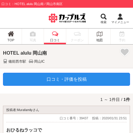
口コミ：HOTEL alulu 岡山南 / 岡山市南区
検索
マイメニュー
TOP
写真
口コミ
クーポン
地図
予約
HOTEL alulu 岡山南
備前西市駅
岡山IC
口コミ・評価を投稿
1 ～ 1件目 /
1件
投稿者:Murafamilyさん
口コミ番号：39437
投稿：2020/01/31 23:51
おひるねラッコで