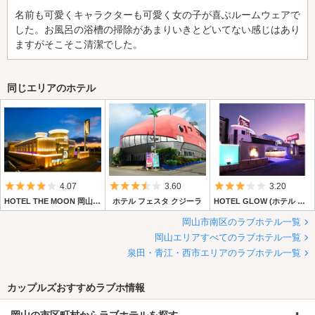
名前も可愛くキャラクターも可愛く女の子が喜ぶルームウェアで
した。お風呂の浴槽の掃除があまりいきとどいてない感じはあり
ますがそこそこ清潔でした。
同じエリアのホテル
5つ星のうち4
5つ星のうち3.5
5つ星のうち3
4.07
3.60
3.20
HOTEL THE MOON 岡山（ザ・ムーン岡山）【HAYAMA HOTELS】
ホテル フェスタ クジーラ
HOTEL GLOW (ホテル グロウ)
岡山市南区のラブホテル一覧
岡山エリアすべてのラブホテル一覧
泉田・青江・西市エリアのラブホテル一覧
カップルズおすすめラブホ情報