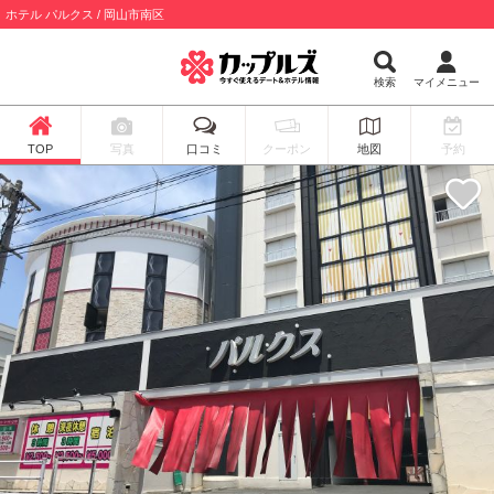
ホテル パルクス / 岡山市南区
検索
マイメニュー
TOP
写真
口コミ
クーポン
地図
予約