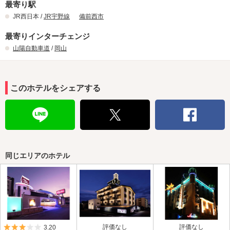
最寄り駅
JR西日本 /
JR宇野線
備前西市
最寄りインターチェンジ
山陽自動車道
/
岡山
このホテルをシェアする
同じエリアのホテル
5つ星のうち3
評価なし
評価なし
3.20