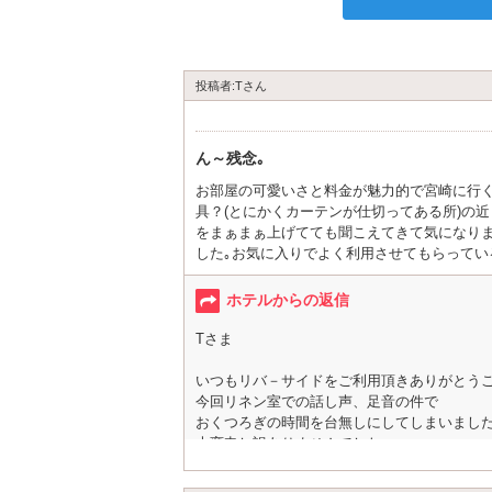
投稿者:Tさん
ん～残念｡
お部屋の可愛いさと料金が魅力的で宮崎に行
具？(とにかくカーテンが仕切ってある所)の近
をまぁまぁ上げてても聞こえてきて気になり
した｡お気に入りでよく利用させてもらってい
ホテルからの返信
Tさま
いつもリバ－サイドをご利用頂きありがとう
今回リネン室での話し声、足音の件で
おくつろぎの時間を台無しにしてしまいまし
大変申し訳ありませんでした。
ご指摘の内容をホテル内で対処し
スタッフ教育にも再度見直しを行い