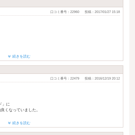
ます。
ております。
口コミ番号：22960
投稿：2017/01/27 15:18
。
続きを読む
入りました
口コミ番号：22479
投稿：2016/12/19 20:12
ド」に
地良くなっていました。
続きを読む