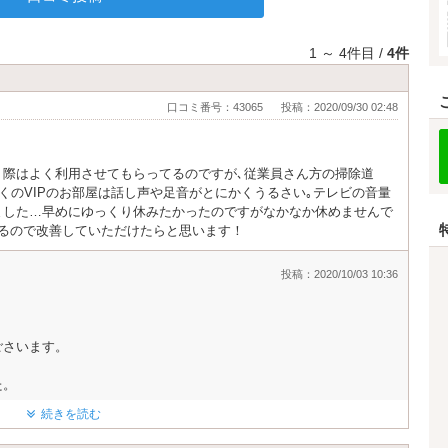
1 ～ 4件目 /
4件
口コミ番号：43065
投稿：2020/09/30 02:48
く際はよく利用させてもらってるのですが､従業員さん方の掃除道
くのVIPのお部屋は話し声や足音がとにかくうるさい｡テレビの音量
ました…早めにゆっくり休みたかったのですがなかなか休めませんで
るので改善していただけたらと思います！
投稿：2020/10/03 10:36
ごさいます。
た。
続きを読む