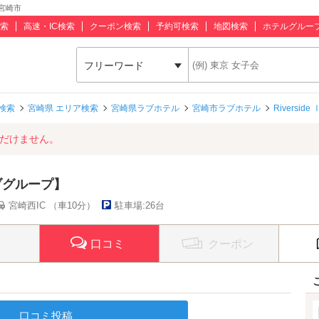
 宮崎市
索
高速・IC検索
クーポン検索
予約可検索
地図検索
ホテルグルー
フリーワード
検索
宮崎県 エリア検索
宮崎県ラブホテル
宮崎市ラブホテル
Rivers
ただけません。
ラブグループ】
宮崎西IC （車10分）
駐車場:26台
口コミ
クーポン
口コミ投稿