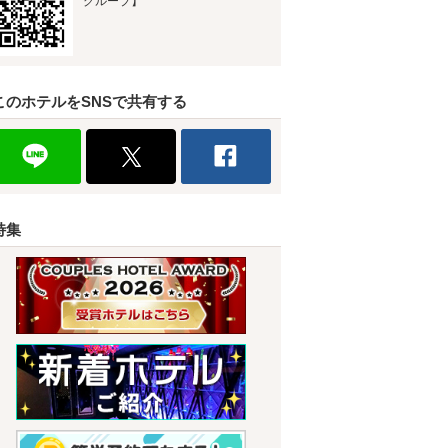
グループ】
このホテルをSNSで共有する
特集