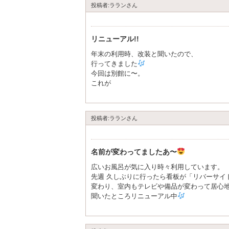
投稿者:ラランさん
お客様に気持ちよくご利用頂けるように致し
Tさまのまたのご来店を心よりお待ち申し上げ
この度のご投稿 誠にありがとうごさいました
リニューアル!!
年末の利用時、改装と聞いたので、
リバ－サイドⅠ・Ⅱ
行ってきました
店長
今回は別館に〜。
これが
離れ形式でなかなか良かったです。
オイルヒーターでほんわか温かいのも、気に
また、利用したいですう〜
投稿者:ラランさん
名前が変わってましたあ〜
広いお風呂が気に入り時々利用しています。
先週 久しぶりに行ったら看板が「リバーサイ
変わり、室内もテレビや備品が変わって居心
聞いたところリニューアル中
大淀川沿いで入りやすいので、
また行ってみたいと思います