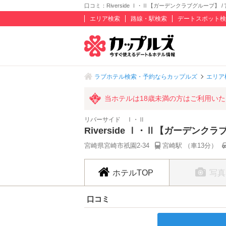
口コミ：Riverside Ⅰ・Ⅱ【ガーデンクラブグループ】 /
エリア検索
路線・駅検索
デートスポット検
ラブホテル検索・予約ならカップルズ
エリア
当ホテルは18歳未満の方はご利用い
リバーサイド Ⅰ・Ⅱ
Riverside Ⅰ・Ⅱ【ガーデンク
宮崎県宮崎市祇園2-34
宮崎駅 （車13分）
ホテルTOP
写真
口コミ