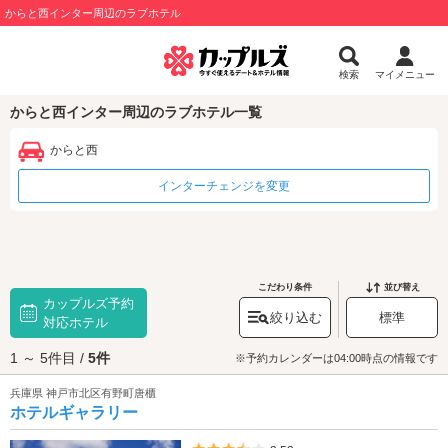
からと西インター周辺のラブホテル
検索
マイメニュー
からと西インター周辺のラブホテル一覧
からと西
インターチェンジを変更
こだわり条件
並び替え
カップルズ予約
絞り込む
標準
対応ホテル
1 ～ 5件目 /
5件
※予約カレンダーは04:00時点の情報です
兵庫県 神戸市北区有野町唐櫃
ホテルギャラリー