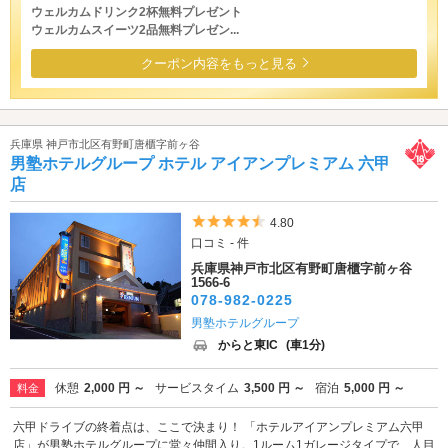
ウェルカムドリンク2杯無料プレゼント
ウェルカムスイーツ2品無料プレゼン...
クーポン内容をもっと見る
兵庫県 神戸市北区有野町唐櫃字前ヶ谷
男塾ホテルグループ ホテル アイアンプレミアム 六甲
店
5つ星のうち4.5
4.80
口コミ - 件
兵庫県神戸市北区有野町唐櫃字前ヶ谷
1566-6
078-982-0225
男塾ホテルグループ
からと東IC
(車1分)
休憩
2,000 円 ～
サービスタイム
3,500 円 ～
宿泊
5,000 円 ～
料金
六甲ドライブの終着点は、ここで決まり！ 「ホテルアイアンプレミアム六甲
店」が男塾ホテルグループに堂々仲間入り。1ルーム1ガレージタイプで、人目