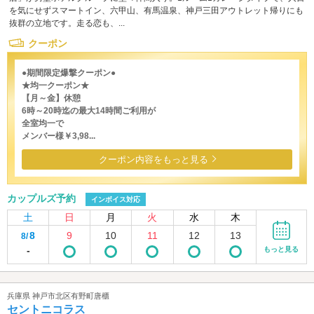
を気にせずスマートイン、六甲山、有馬温泉、神戸三田アウトレット帰りにも
抜群の立地です。走る恋も、...
クーポン
●期間限定爆撃クーポン●
★均一クーポン★
【月～金】休憩
6時～20時迄の最大14時間ご利用が
全室均一で
メンバー様￥3,98...
クーポン内容をもっと見る
カップルズ予約
インボイス対応
土
日
月
火
水
木
8
9
10
11
12
13
8/
-
もっと見る
兵庫県 神戸市北区有野町唐櫃
セントニコラス