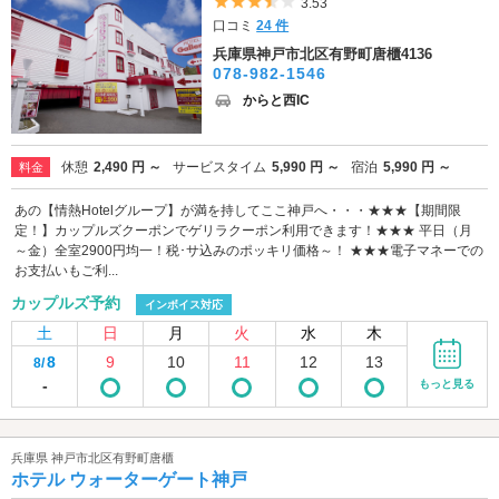
5つ星のうち3.5
3.53
口コミ
24 件
兵庫県神戸市北区有野町唐櫃4136
078-982-1546
からと西IC
休憩
2,490 円 ～
サービスタイム
5,990 円 ～
宿泊
5,990 円 ～
料金
あの【情熱Hotelグループ】が満を持してここ神戸へ・・・★★★【期間限
定！】カップルズクーポンでゲリラクーポン利用できます！★★★ 平日（月
～金）全室2900円均一！税･サ込みのポッキリ価格～！ ★★★電子マネーでの
お支払いもご利...
カップルズ予約
インボイス対応
土
日
月
火
水
木
8
9
10
11
12
13
8/
-
もっと見る
兵庫県 神戸市北区有野町唐櫃
ホテル ウォーターゲート神戸