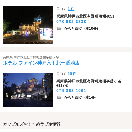
口コミ
1 件
兵庫県神戸市北区有野町唐櫃4051
078-982-6338
からと西IC
(車10分)
兵庫県 神戸市北区有野町唐櫃字藤ヶ谷
ホテル ファイン神戸六甲北一番地店
口コミ
16 件
兵庫県神戸市北区有野町唐櫃字藤ヶ谷
4117-2
078-982-1001
からと西IC
(車1分)
カップルズおすすめラブホ情報