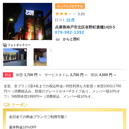
カップルズおすすめ
5つ星のうち3
3.20
口コミ
10 件
兵庫県神戸市北区有野町唐櫃1420-5
078-982-1392
からと西IC
フォトギャラリー
休憩
1,700 円 ～
サービスタイム
2,700 円 ～
宿泊
4,500 円 ～
料金
全室、全プラン1室4名までの税込料金♪ 同性利用も大歓迎 ♪ 休憩100分1700
円〜（消費税込み、部屋のグレードがＡ〜Fタイプあり、メンバー様10%オ
フ） 5時間休憩1990円〜（消費税込、メンバー様10%オ...
クーポン
全日全ての料金プランでご利用可能！
基本料金10%OFF