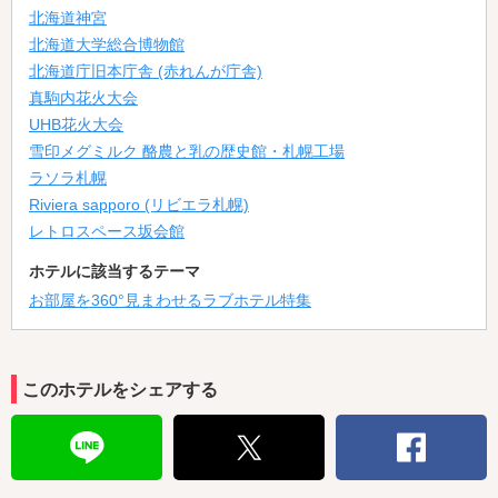
北海道神宮
北海道大学総合博物館
北海道庁旧本庁舎 (赤れんが庁舎)
真駒内花火大会
UHB花火大会
雪印メグミルク 酪農と乳の歴史館・札幌工場
ラソラ札幌
Riviera sapporo (リビエラ札幌)
レトロスペース坂会館
ホテルに該当するテーマ
お部屋を360°見まわせるラブホテル特集
このホテルをシェアする