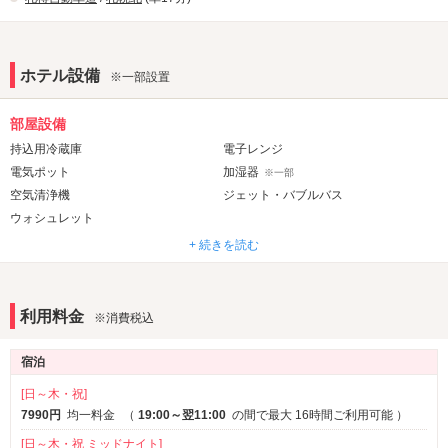
ホテル設備
※一部設置
部屋設備
持込用冷蔵庫
電子レンジ
電気ポット
加湿器
※一部
空気清浄機
ジェット・バブルバス
ウォシュレット
+ 続きを読む
音響・映像・通信
VOD
Wi-Fi
有線LAN
Android充電器
利用料金
※消費税込
iPhone充電器
DVDプレーヤー
宿泊
アメニティ
セレクトシャンプー
ヘアアイロン
[日～木・祝]
電気マッサージ器
7990円
均一料金
（
19:00～翌11:00
の間で最大 16時間ご利用可能
）
[日～木・祝 ミッドナイト]