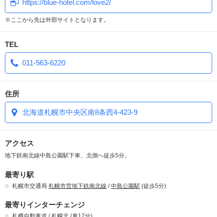
https://blue-hotel.com/love2/
※ポイントの有効期限は獲得日から1年経過したポイントは失効しま
す。
※ここから先は外部サイトとなります。
※ポイントはチェックアウト後に加算されます。
TEL
◎室料と交換の場合（6回毎に半額と併用不可）
例）基本室料 5,000円を5,000Pt（2,500円分割引）+2,500円でお
011-563-6220
支払い
◎景品と交換
住所
詳しくは景品カタログをご覧ください。
北海道札幌市中央区南8条西4-423-9
アクセス
地下鉄南北線中島公園駅下車、北側へ徒歩5分。
最寄り駅
札幌市交通局
札幌市営地下鉄南北線
/
中島公園駅
(徒歩5分)
最寄りインターチェンジ
札樽自動車道
/
札幌北
(車17分)