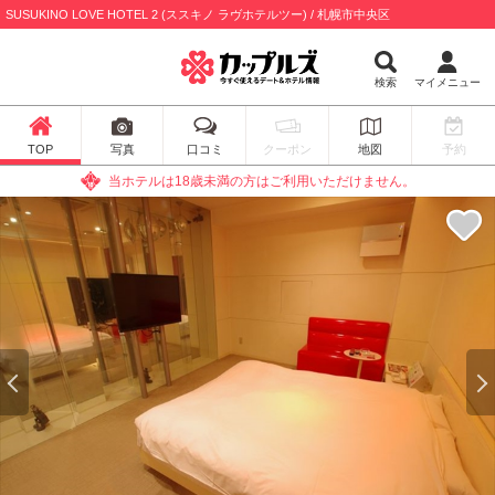
SUSUKINO LOVE HOTEL 2 (ススキノ ラヴホテルツー) / 札幌市中央区
検索
マイメニュー
TOP
写真
口コミ
クーポン
地図
予約
当ホテルは18歳未満の方はご利用いただけません。