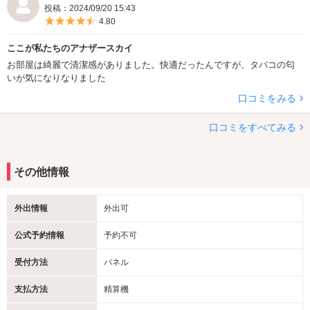
投稿：2024/09/20 15:43
5つ星のうち4.5
4.80
ここが私たちのアナザースカイ
お部屋は綺麗で清潔感がありました。快適だったんですが、タバコの匂
いが気になりなりました
口コミをみる
口コミをすべてみる
その他情報
外出情報
外出可
公式予約情報
予約不可
受付方法
パネル
支払方法
精算機