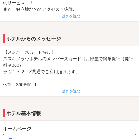
のサービス！！
また、好立地なのでアクセスも抜群♪
何度でも足を運んでしまいたくなります！！
+ 続きを読む
駐車場完備で外出も可能！
ススキノに来たならラヴへ直行！！
ホテルからのメッセージ
【全て同一料金でリーズナブル】
◎ショートタイムプランが２種類あるので短い時間でもゆったり過
【メンバーズカード特典】
ごせます！
ススキノラヴホテルのメンバーズカードはお部屋で簡単発行（発行
料￥300）
【全室Wi-Fi完備】
ラヴ１・２・Z共通でご利用頂けます。
◎全室に無料Wi-Fi完備しておりますので、ご自由にお使いください
ませ
休憩：300円割引
宿泊：800円割引でご利用頂けます。
+ 続きを読む
【ブロアバス完備】
6回ごとのご来店で室料が半額になります。
◎全室ブロアバスを完備しておりますので、お部屋に入れておりま
※プランが重複した場合はプランおひとつを割引させて頂きます。
す入浴剤でモコモコ泡とジェット気流で快適な
ホテル基本情報
バスタイムをお楽しみ下さい！
【ポイント割引】
貯まったポイントを景品や室料割引にご利用する事が可能です。
ホームページ
ご利用金額￥1,000ごとに100Pt貯まります。
ﾟ+｡*ﾟ+｡｡+ﾟ*｡+ﾟ ﾟ+｡*ﾟ+｡｡+ﾟ*｡+ﾟ ﾟ+｡*ﾟ+
ポイントのご利用方法は以下の通りになります。