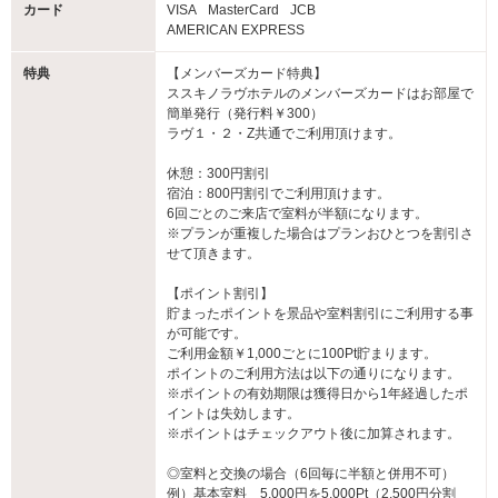
カード
VISA
MasterCard
JCB
AMERICAN EXPRESS
特典
【メンバーズカード特典】
ススキノラヴホテルのメンバーズカードはお部屋で
簡単発行（発行料￥300）
ラヴ１・２・Z共通でご利用頂けます。
休憩：300円割引
宿泊：800円割引でご利用頂けます。
6回ごとのご来店で室料が半額になります。
※プランが重複した場合はプランおひとつを割引さ
せて頂きます。
【ポイント割引】
貯まったポイントを景品や室料割引にご利用する事
が可能です。
ご利用金額￥1,000ごとに100Pt貯まります。
ポイントのご利用方法は以下の通りになります。
※ポイントの有効期限は獲得日から1年経過したポ
イントは失効します。
※ポイントはチェックアウト後に加算されます。
◎室料と交換の場合（6回毎に半額と併用不可）
例）基本室料 5,000円を5,000Pt（2,500円分割