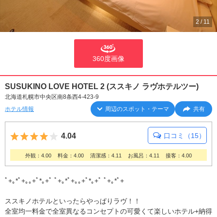
2
/
11
360度画像
SUSUKINO LOVE HOTEL 2 (ススキノ ラヴホテルツー)
北海道札幌市中央区南8条西4-423-9
ホテル情報
周辺のスポット・テーマ
共有
5つ星のうち4
4.04
口コミ（15）
外観：4.00
料金：4.00
清潔感：4.11
お風呂：4.11
接客：4.00
ﾟ+｡*ﾟ+｡｡+ﾟ*｡+ﾟ ﾟ+｡*ﾟ+｡｡+ﾟ*｡+ﾟ ﾟ+｡*ﾟ+
ススキノホテルといったらやっぱりラヴ！！
全室均一料金で全室異なるコンセプトの可愛くて楽しいホテル+納得