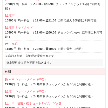
部屋タイプ
7990円
均一料金
（
23:00～翌06:00
チェックインから 12時間ご利用可
3名以上利用可
1名利用可
能
）
鏡張り
[金曜日]
10590円
均一料金
（
19:00～翌11:00
の間で最大 16時間ご利用可能
）
サービス
[金曜日 ミッドナイト]
ルームサービス
10590円
均一料金
（
23:00～翌06:00
チェックインから 12時間ご利用可
能
）
[土・祝前]
11590円
均一料金
（
22:00～翌10:00
の間で最大12時間
）
※宿泊は別途、宿泊税が課税されます。
※上記料金は特別期間を除きます。
休憩
[月～木 ショートタイム（60分)]
2990円
均一料金
（
24時間制 チェックインから 60分ご利用可能
）
[金曜日 ショートタイム（60分)]
3290円
均一料金
（
24時間制 チェックインから 60分ご利用可能
）
[土・日・祝前・祝 ショートタイム（60分)]