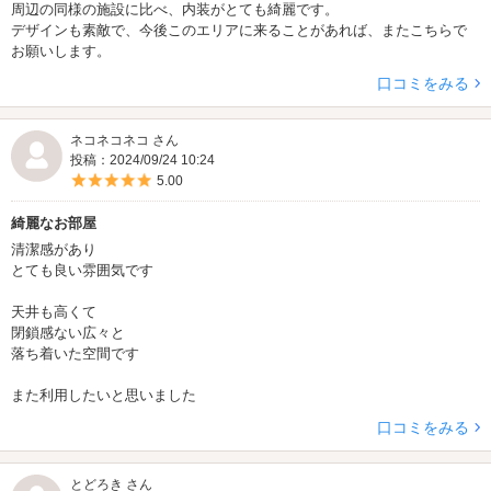
周辺の同様の施設に比べ、内装がとても綺麗です。
デザインも素敵で、今後このエリアに来ることがあれば、またこちらで
お願いします。
口コミをみる
ネコネコネコ さん
投稿：2024/09/24 10:24
5つ星のうち5
5.00
綺麗なお部屋
清潔感があり
とても良い雰囲気です
天井も高くて
閉鎖感ない広々と
落ち着いた空間です
また利用したいと思いました
口コミをみる
とどろき さん