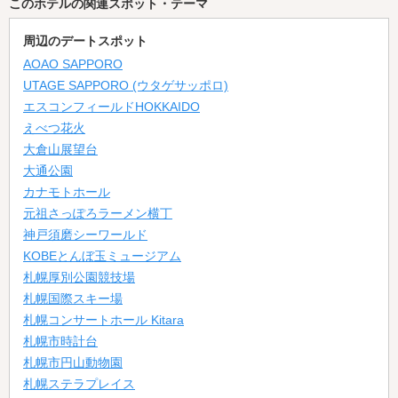
このホテルの関連スポット・テーマ
周辺のデートスポット
AOAO SAPPORO
UTAGE SAPPORO (ウタゲサッポロ)
エスコンフィールドHOKKAIDO
えべつ花火
大倉山展望台
大通公園
カナモトホール
元祖さっぽろラーメン横丁
神戸須磨シーワールド
KOBEとんぼ玉ミュージアム
札幌厚別公園競技場
札幌国際スキー場
札幌コンサートホール Kitara
札幌市時計台
札幌市円山動物園
札幌ステラプレイス