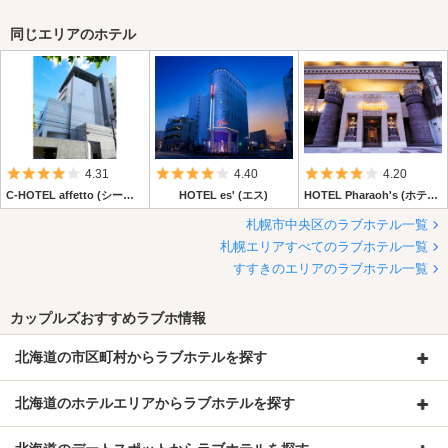
同じエリアのホテル
5つ星のうち4
5つ星のうち4
5つ星のうち4
4.31
4.40
4.20
C-HOTEL affetto (シーホテル アフェット)
HOTEL es' (エス)
HOTEL Pharaoh's (ホテル ファラオ)
札幌市中央区のラブホテル一覧
札幌エリアすべてのラブホテル一覧
すすきのエリアのラブホテル一覧
カップルズおすすめラブホ情報
北海道の市区町村からラブホテルを探す
北海道のホテルエリアからラブホテルを探す