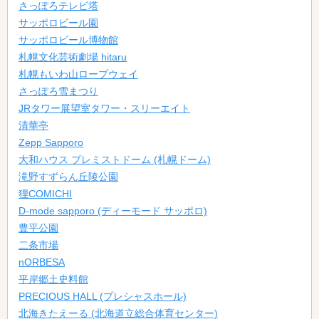
さっぽろテレビ塔
サッポロビール園
サッポロビール博物館
札幌文化芸術劇場 hitaru
札幌もいわ山ロープウェイ
さっぽろ雪まつり
JRタワー展望室タワー・スリーエイト
清華亭
Zepp Sapporo
大和ハウス プレミストドーム (札幌ドーム)
滝野すずらん丘陵公園
狸COMICHI
D-mode sapporo (ディーモード サッポロ)
豊平公園
二条市場
nORBESA
平岸郷土史料館
PRECIOUS HALL (プレシャスホール)
北海きたえーる (北海道立総合体育センター)