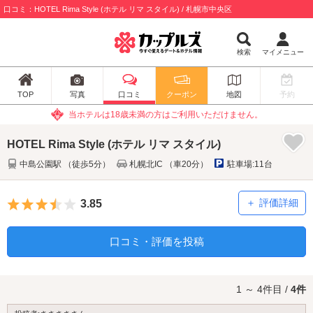
口コミ：HOTEL Rima Style (ホテル リマ スタイル) / 札幌市中央区
検索
マイメニュー
TOP
写真
口コミ
クーポン
地図
予約
当ホテルは18歳未満の方はご利用いただけません。
HOTEL Rima Style (ホテル リマ スタイル)
中島公園駅 （徒歩5分）
札幌北IC （車20分）
駐車場:11台
5つ星のうち3.5
評価詳細
3.85
口コミ・評価を投稿
1 ～ 4件目 /
4件