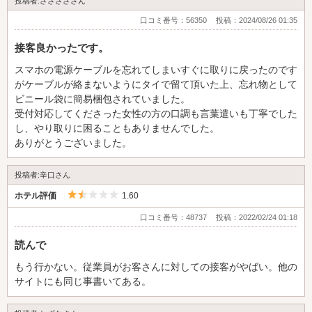
投稿者:さささささん
口コミ番号：56350
投稿：2024/08/26 01:35
接客良かったです。
スマホの電源ケーブルを忘れてしまいすぐに取りに戻ったのです
がケーブルが絡まないようにタイで留て頂いた上、忘れ物として
ビニール袋に簡易梱包されていました。
受付対応してくださった女性の方の口調も言葉遣いも丁寧でした
し、やり取りに困ることもありませんでした。
ありがとうございました。
投稿者:辛口さん
5つ星のうち1.5
ホテル評価
1.60
口コミ番号：48737
投稿：2022/02/24 01:18
読んで
もう行かない。従業員がお客さんに対しての接客がやばい。他の
サイトにも同じ事書いてある。