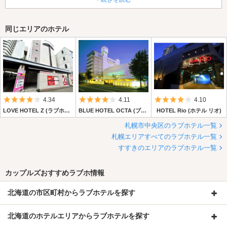
また来ようと思えるホテルでした！
同じエリアのホテル
5つ星のうち4
5つ星のうち4
5つ星のうち4
4.34
4.11
4.10
LOVE HOTEL Z (ラブホテル ゼット)
BLUE HOTEL OCTA (ブルーホテル オクタ)
HOTEL Rio (ホテル リオ)
札幌市中央区のラブホテル一覧
札幌エリアすべてのラブホテル一覧
すすきのエリアのラブホテル一覧
カップルズおすすめラブホ情報
北海道の市区町村からラブホテルを探す
北海道のホテルエリアからラブホテルを探す