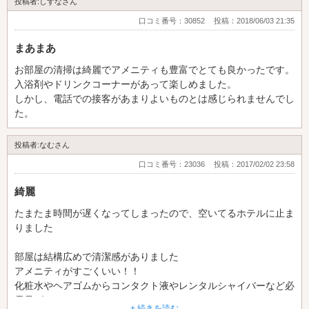
投稿者:しずなさん
口コミ番号：30852
投稿：2018/06/03 21:35
まあまあ
お部屋の清掃は綺麗でアメニティも豊富でとても良かったです。
入浴剤やドリンクコーナーがあって楽しめました。
しかし、電話での接客があまりよいものとは感じられませんでし
た。
投稿者:なむさん
口コミ番号：23036
投稿：2017/02/02 23:58
綺麗
たまたま時間が遅くなってしまったので、空いてるホテルに止ま
りました
部屋は結構広めで清潔感がありました
アメニティがすごくいい！！
化粧水やヘアゴムからコンタクト液やレンタルシャイバーなど必
需品ばかりでした。
+ 続きを読む