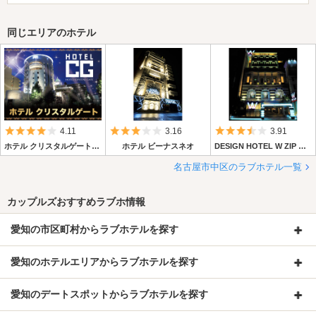
同じエリアのホテル
5つ星のうち4
5つ星のうち3
5つ星のうち3.
4.11
3.16
3.91
ホテル クリスタルゲート名古屋
ホテル ビーナスネオ
DESIGN HOTEL W ZIP CLUB（デザイン ホテル ダブリュ ジップ クラブ）
名古屋市中区のラブホテル一覧
カップルズおすすめラブホ情報
愛知の市区町村からラブホテルを探す
愛知のホテルエリアからラブホテルを探す
愛知のデートスポットからラブホテルを探す