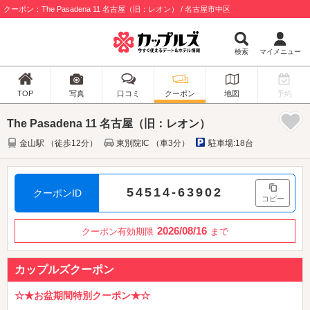
クーポン：The Pasadena 11 名古屋（旧：レオン） / 名古屋市中区
検索
マイメニュー
TOP
写真
口コミ
クーポン
地図
予約
The Pasadena 11 名古屋（旧：レオン）
金山駅 （徒歩12分）
東別院IC （車3分）
駐車場:18台
54514-63902
クーポンID
コピー
2026/08/16
クーポン有効期限
まで
カップルズクーポン
☆★お盆期間特別クーポン★☆