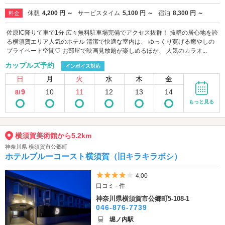
休憩
4,200 円 ～
サービスタイム
5,100 円 ～
宿泊
8,300 円 ～
料金
佐原IC降りて車で1分 広々無料駐車場完備でアクセス抜群！ 抜群の居心地を誇
る横須賀エリア人気のホテル 清潔で快適な室内は、 ゆっくり寛げる癒やしの
プライベート空間♡ お部屋で映画見放題が楽しめるほか、 人気のカラオ...
カップルズ予約
インボイス対応
日
月
火
水
木
金
9
10
11
12
13
14
8/
もっと見る
横須賀美術館から5.2km
神奈川県 横須賀市公郷町
ホテルブルーコースト横須賀（旧キラキラボシ）
5つ星のうち4
4.00
口コミ - 件
神奈川県横須賀市公郷町5-108-1
046-876-7739
堀ノ内駅