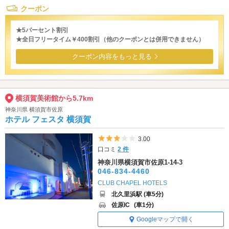
クーポン
★5パーセント割引
★全日フリータイム￥400割引（他のクーポンとは併用できません）
クーポン内容をもっと見る
横須賀美術館から5.7km
神奈川県 横須賀市佐原
ホテル フェスタ 横須賀
5つ星のうち3
3.00
口コミ
2 件
神奈川県横須賀市佐原1-14-3
046-834-4460
CLUB CHAPEL HOTELS
北久里浜駅 (車5分)
佐原IC
(車1分)
Googleマップで開く