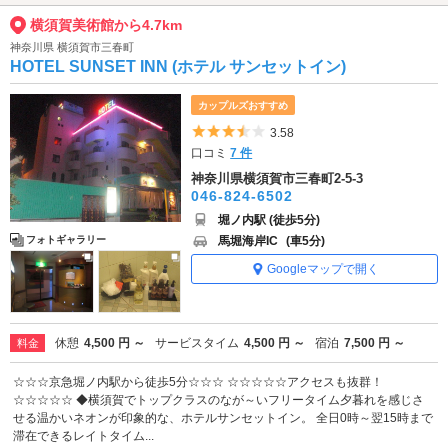
横須賀美術館から4.7km
神奈川県 横須賀市三春町
HOTEL SUNSET INN (ホテル サンセットイン)
カップルズおすすめ
5つ星のうち3.5
3.58
口コミ
7 件
神奈川県横須賀市三春町2-5-3
046-824-6502
堀ノ内駅 (徒歩5分)
馬堀海岸IC
(車5分)
フォトギャラリー
Googleマップで開く
休憩
4,500 円 ～
サービスタイム
4,500 円 ～
宿泊
7,500 円 ～
料金
☆☆☆京急堀ノ内駅から徒歩5分☆☆☆ ☆☆☆☆☆アクセスも抜群！
☆☆☆☆☆ ◆横須賀でトップクラスのなが～いフリータイム夕暮れを感じさ
せる温かいネオンが印象的な、ホテルサンセットイン。 全日0時～翌15時まで
滞在できるレイトタイム...