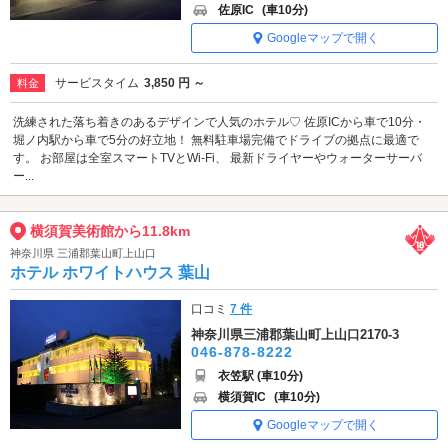
佐原IC
(車10分)
Googleマップで開く
サービスタイム
3,850 円 ～
料金
洗練された落ち着きのあるデザインで人気のホテル♡ 佐原ICから車で10分・
堀ノ内駅から車で5分の好立地！ 無料駐車場完備でドライブの拠点に最適で
す。 お部屋は全室スマートTVとWi-Fi、 最新ドライヤーやウォーターサーバ
ー...
横須賀美術館から11.8km
神奈川県 三浦郡葉山町上山口
ホテル ホワイトハウス 葉山
口コミ
7 件
神奈川県三浦郡葉山町上山口2170-3
046-878-8222
衣笠駅 (車10分)
横須賀IC
(車10分)
Googleマップで開く