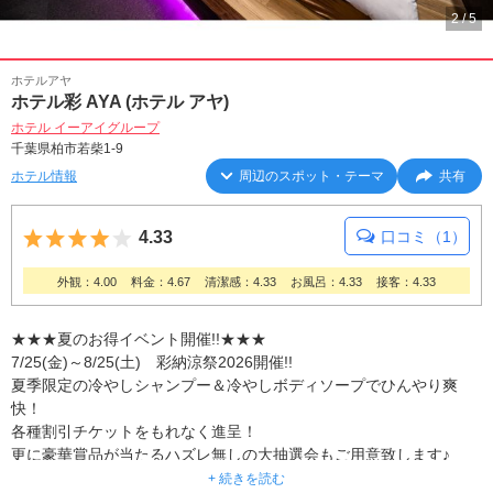
2
/
5
ホテルアヤ
ホテル彩 AYA (ホテル アヤ)
ホテル イーアイグループ
千葉県柏市若柴1-9
ホテル情報
周辺のスポット・テーマ
共有
5つ星のうち4
4.33
口コミ（1）
外観：4.00
料金：4.67
清潔感：4.33
お風呂：4.33
接客：4.33
★★★夏のお得イベント開催!!★★★
7/25(金)～8/25(土) 彩納涼祭2026開催!!
夏季限定の冷やしシャンプー＆冷やしボディソープでひんやり爽
快！
各種割引チケットをもれなく進呈！
更に豪華賞品が当たるハズレ無しの大抽選会もご用意致します♪
お楽しみに！
+ 続きを読む