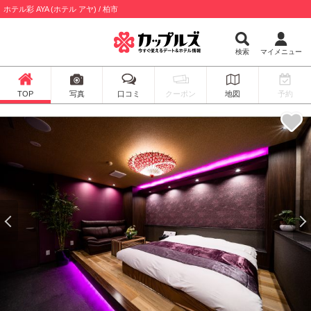
ホテル彩 AYA (ホテル アヤ) / 柏市
検索
マイメニュー
TOP
写真
口コミ
クーポン
地図
予約