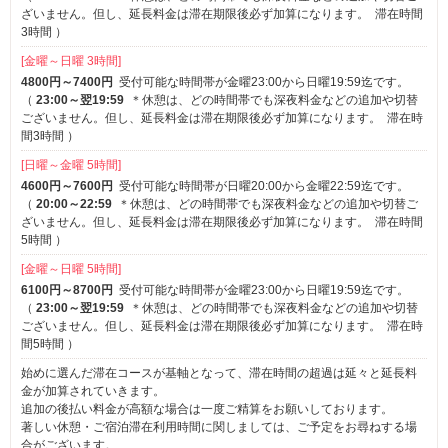
ざいません。但し、延長料金は滞在期限後必ず加算になります。
滞在時間
3時間
）
[金曜～日曜 3時間]
4800円～7400円
受付可能な時間帯が金曜23:00から日曜19:59迄です。
（
23:00～翌19:59
＊休憩は、どの時間帯でも深夜料金などの追加や切替
ございません。但し、延長料金は滞在期限後必ず加算になります。
滞在時
間3時間
）
[日曜～金曜 5時間]
4600円～7600円
受付可能な時間帯が日曜20:00から金曜22:59迄です。
（
20:00～22:59
＊休憩は、どの時間帯でも深夜料金などの追加や切替ご
ざいません。但し、延長料金は滞在期限後必ず加算になります。
滞在時間
5時間
）
[金曜～日曜 5時間]
6100円～8700円
受付可能な時間帯が金曜23:00から日曜19:59迄です。
（
23:00～翌19:59
＊休憩は、どの時間帯でも深夜料金などの追加や切替
ございません。但し、延長料金は滞在期限後必ず加算になります。
滞在時
間5時間
）
始めに選んだ滞在コースが基軸となって、滞在時間の超過は延々と延長料
金が加算されていきます。
追加の後払い料金が高額な場合は一度ご精算をお願いしております。
著しい休憩・ご宿泊滞在利用時間に関しましては、ご予定をお尋ねする場
合がございます。