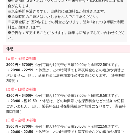
※特別期間(GW・お盆・クリスマス・年末年始など)は休日料金になる場
合があります。
※規定時間を過ぎますと、自動的に追加料金が加算されます。
※退室時間のご連絡はいたしませんのでご了承ください。
※表示金額は1室2名様までの料金となります。追加1名につき半額の利用
料金が加算されます。
※予告なく変更することがあります。詳細は店舗までお問い合わせくださ
い。
休憩
[日曜～金曜 2時間]
3000円～5700円
受付可能な時間帯が日曜20:00から金曜22:59迄です。
（
20:00～22:59
＊休憩は、どの時間帯でも深夜料金などの追加や切替ご
ざいません。但し、延長料金は滞在期限後必ず加算になります。
滞在時間
2時間
）
[金曜～日曜 2時間]
4200円～6400円
受付可能な時間帯が金曜23:00から日曜19:59迄です。
（
23:00～翌19:59
＊休憩は、どの時間帯でも深夜料金などの追加や切替
ございません。但し、延長料金は滞在期限後必ず加算になります。
滞在時
間2時間
）
[日曜～金曜 3時間]
3500円～6700円
受付可能な時間帯が日曜20:00から金曜22:59迄です。
（
20:00～22:59
＊休憩は、どの時間帯でも深夜料金などの追加や切替ご