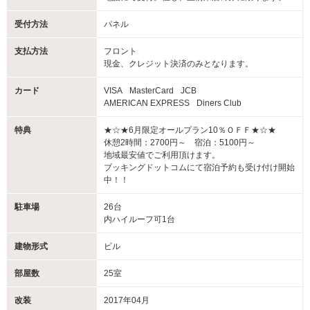
受付方法
パネル
支払方法
フロント
現金、クレジット決済のみとなります。
カード
VISA
MasterCard
JCB
AMERICAN EXPRESS
Diners Club
特典
★☆★6月限定オールプラン10％ＯＦＦ★☆★
休憩2時間：2700円～ 宿泊：5100円～
地域最安値でご利用頂けます。
ブッキングドットコムにて宿泊予約も受け付け開始
中！！
駐車場
26台
内ハイルーフ可1台
建物形式
ビル
部屋数
25室
改装
2017年04月