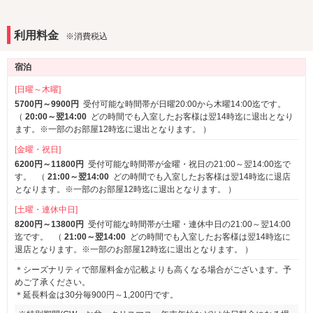
和室
3名以上利用可
※一部
★TV設備★
1名利用可
利用料金
※消費税込
40型アクオス液晶ＴＶ
サービス
309・310号室は60型シャープ4KTVです♪
宿泊
ルームサービス
★エアコン設備★
[日曜～木曜]
ダイキンの最上位機種”うるるとさらら”を20室に導入！
5700円～9900円
受付可能な時間帯が日曜20:00から木曜14:00迄です。
うれしい加湿機能付き！
（
20:00～翌14:00
どの時間でも入室したお客様は翌14時迄に退出となり
ます。※一部のお部屋12時迄に退出となります。
）
[金曜・祝日]
6200円～11800円
受付可能な時間帯が金曜・祝日の21:00～翌14:00迄で
す。
（
21:00～翌14:00
どの時間でも入室したお客様は翌14時迄に退店
となります。※一部のお部屋12時迄に退出となります。
）
[土曜・連休中日]
8200円～13800円
受付可能な時間帯が土曜・連休中日の21:00～翌14:00
迄です。
（
21:00～翌14:00
どの時間でも入室したお客様は翌14時迄に
退店となります。※一部のお部屋12時迄に退出となります。
）
＊シーズナリティで部屋料金が記載よりも高くなる場合がございます。予
めご了承ください。
＊延長料金は30分毎900円～1,200円です。