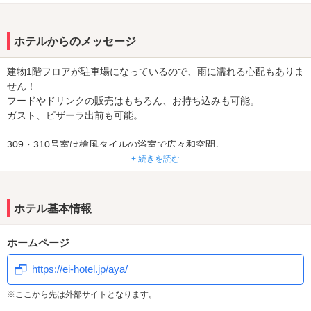
★サービスタイムのご利用時間を変更致します★
5/20(水)より全25部屋、全曜日ともに4時～20時(最長16時間)までご
利用可能です♪
ホテルからのメッセージ
ぜひぜひご利用下さい!!!
建物1階フロアが駐車場になっているので、雨に濡れる心配もありま
★☆★ブッキングドットコム宿泊予約受付開始★☆★
せん！
★☆★入浴剤バイキング始めました★☆★
フードやドリンクの販売はもちろん、お持ち込みも可能。
★☆★フロント前リニューアル★☆★
ガスト、ピザーラ出前も可能。
★☆★大好評5時間休憩★☆★
☆★柏インターより5分、【若柴交差点】すぐの好立地‼★☆
309・310号室は檜風タイルの浴室で広々和空間。
♫つくばＥＸ柏の葉キャンパス駅から徒歩13分♫
花魁女子会パーティーなんてどうですか(^^)？
+ 続きを読む
★☆終電逃した方や近隣への拠点としてご利用にも便利です♬★☆
ホテル彩に来たらぜひ1度は利用してみてください♪
☆★3階は和空間「色小町」としてリニューアルしました‼★☆
ホテル基本情報
ホームページ
https://ei-hotel.jp/aya/
※ここから先は外部サイトとなります。