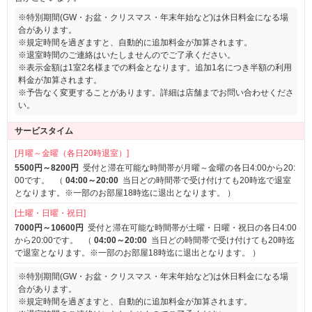
※特別期間(GW・お盆・クリスマス・年末年始など)は休日料金になる場
合があります。
※規定時間を過ぎますと、自動的に追加料金が加算されます。
※退室時間のご連絡はいたしませんのでご了承ください。
※表示金額は1室2名様までの料金となります。追加1名につき半額の利用
料金が加算されます。
※予告なく変更することがあります。詳細は店舗までお問い合わせくださ
い。
サービスタイム
[月曜～金曜（各日20時退室）]
5500円～8200円
受付と滞在可能な時間帯が月曜～金曜の各日4:00から20:
00です。
（
04:00～20:00
当日どの時間帯で受け付けても20時迄で退室
となります。※一部のお部屋18時迄に退出となります。
）
[土曜・日曜・祝日]
7000円～10600円
受付と滞在可能な時間帯が土曜・日曜・祝日の各日4:00
から20:00です。
（
04:00～20:00
当日どの時間帯で受け付けても20時迄
で退室となります。※一部のお部屋18時迄に退出となります。
）
※特別期間(GW・お盆・クリスマス・年末年始など)は休日料金になる場
合があります。
※規定時間を過ぎますと、自動的に追加料金が加算されます。