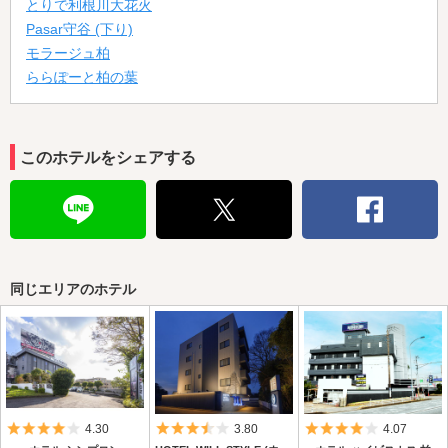
とりで利根川大花火
Pasar守谷 (下り)
モラージュ柏
ららぽーと柏の葉
このホテルをシェアする
同じエリアのホテル
5つ星のうち4
5つ星のうち3.5
5つ星のうち4
4.30
3.80
4.07