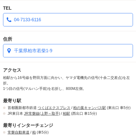
TEL
04-7133-6116
住所
千葉県柏市若柴1-9
アクセス
柏駅から16号線を野田方面に向かい、ヤマダ電機先の信号(十余二交差点)を左
折。
1つ目の信号(マルハン手前)を右折し、800M左側。
最寄り駅
首都圏新都市鉄道
つくばエクスプレス
/
柏の葉キャンパス駅
(東出口 車5分)
JR東日本
JR常磐線(上野～取手)
/
柏駅
(西出口 車15分)
最寄りインターチェンジ
常磐自動車道
/
柏
(車5分)