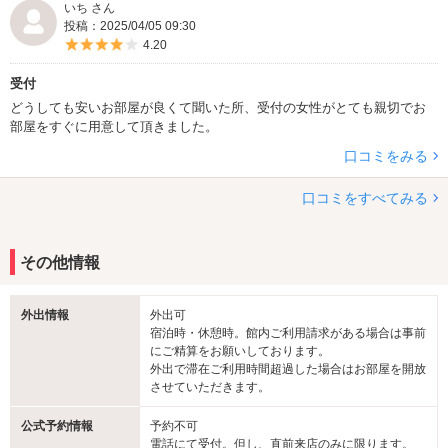
いち さん
投稿：2025/04/05 09:30
5つ星のうち4
4.20
受付
どうしても安いお部屋が良くて聞いた所、受付の女性がとても親切でお
部屋をすぐに用意して頂きました。
口コミをみる
口コミをすべてみる
その他情報
外出情報
外出可
宿泊時・休憩時。館内ご利用請求がある場合は事前
にご精算をお願いしております。
外出で滞在ご利用時間超過した場合はお部屋を開放
させていただきます。
公式予約情報
予約不可
電話にて受付。但し、直前来店のみに限ります。