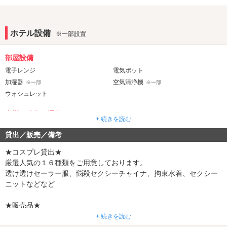
ホテル設備
※一部設置
部屋設備
電子レンジ
電気ポット
加湿器
空気清浄機
※一部
※一部
ウォシュレット
音響・映像・通信
+ 続きを読む
VOD
Wi-Fi
貸出／販売／備考
Android充電器
iPhone充電器
※一部
※一部
DVDプレーヤー
★コスプレ貸出★
厳選人気の１６種類をご用意しております。
アメニティ
透け透けセーラー服、悩殺セクシーチャイナ、拘束水着、セクシー
セレクトシャンプー
カールドライヤー
※一部
※一部
ニットなどなど
ヘアアイロン
コスプレ
※一部
※一部
★販売品★
バスローブ
普通の自動販売機、アルコール自動販売機、カップヌードル自販機
+ 続きを読む
部屋タイプ
カップ麺各種販売もしております。