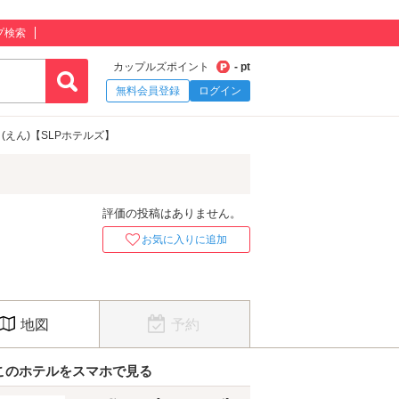
プ検索
カップルズポイント
- pt
無料会員登録
ログイン
 (えん)【SLPホテルズ】
評価の投稿はありません。
お気に入りに追加
地図
予約
このホテルをスマホで見る