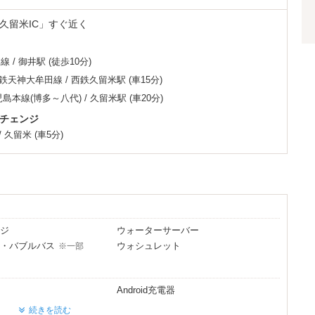
ジェリーを身に着けていつもと違う自分になりませんか★☆
ができちゃうかも♡
久留米IC」すぐ近く
＆セクシーランジェリーをお試し下さい
本線
/
御井駅
(徒歩10分)
施しております
亜塩素酸による除菌、消毒・換気清掃を行っております
鉄天神大牟田線
/
西鉄久留米駅
(車15分)
洗いうがい、アルコールによる手指消毒の徹底をしております
児島本線(博多～八代)
/
久留米駅
(車20分)
に取り組んでおります
チェンジ
）ｍ
/
久留米
(車5分)
☆
ジ
ウォーターサーバー
・バブルバス
ウォシュレット
※一部
などなど、毎月更新☆
観れちゃう
Android充電器
続きを読む