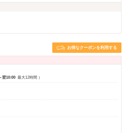
ンク全10種類の中からお選びください
ライヤー
ヘアアイロン
ブ
お得なクーポンを利用する
ンタル（別途クリーニング代）
20％ＯＦＦ
～翌10:00
最大12時間
）
バーズ会員特典も充実
 ポイントを貯めて割引もできちゃう！
の冷蔵庫にて100円で販売
ンバーズカード会員の方）
さい