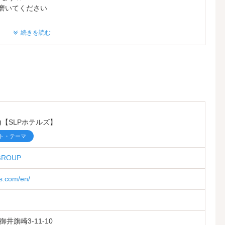
磨いてください
続きを読む
▽^*)
す
ん)【SLPホテルズ】
ト・テーマ
GROUP
施しております
亜塩素酸による除菌、消毒・換気清掃を行っております
ls.com/en/
洗いうがい、アルコールによる手指消毒の徹底をしております
に取り組んでおります
）ｍ
井旗崎3-11-10