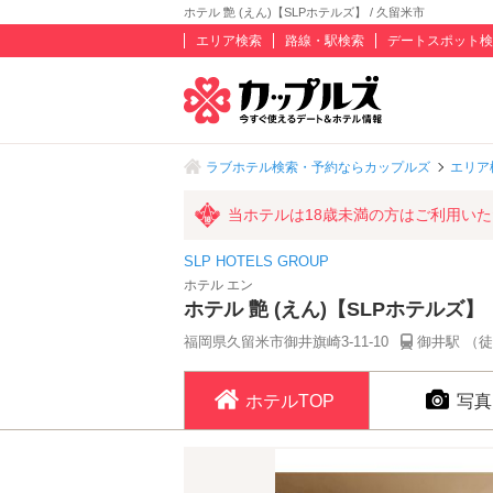
ホテル 艶 (えん)【SLPホテルズ】 / 久留米市
エリア検索
路線・駅検索
デートスポット検
ラブホテル検索・予約ならカップルズ
エリア
当ホテルは18歳未満の方はご利用い
SLP HOTELS GROUP
ホテル エン
ホテル 艶 (えん)【SLPホテルズ】
福岡県久留米市御井旗崎3-11-10
御井駅 （徒
ホテルTOP
写真