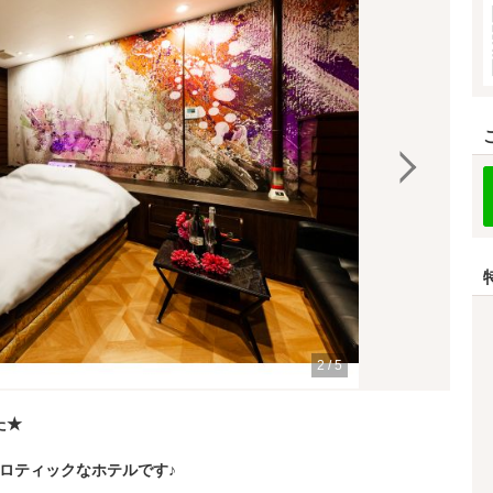
2
/
5
た★
ロティックなホテルです♪