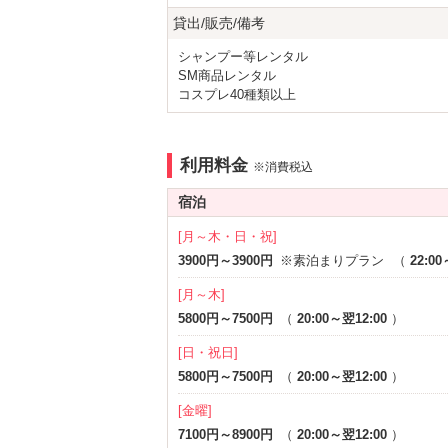
◆ウェルカムドリンクサービス
アメニティ
貸出/販売/備考
お一人様1杯無料 生ビールorソフトドリ
セレクトシャンプー
カールド
※一部
シャンプー等レンタル
◆全室ウォーターサーバー設置
電気マッサージ器
バスロー
SM商品レンタル
コスプレ40種類以上
部屋タイプ
◆全室ハンディーマッサージャー設置
SMルーム
※一部
◆全室携帯充電器設置
利用料金
※消費税込
◆コスチューム＆セクシーランジェリーレ
宿泊
◆メンバーズカードが断然お得☆
[月～木・日・祝]
平日室料5％ＯＦＦ 来店回数により最大
3900円～3900円
※素泊まりプラン
（
22:00
コスチュームレンタル割・食事割・メン
[月～木]
ご利用金額100円につき1ポイント付与
当日から使えるメンバーズカードはお部屋
5800円～7500円
（
20:00～翌12:00
）
[日・祝日]
5800円～7500円
（
20:00～翌12:00
）
◆モーニングサービス（全日宿泊の方でメ
和食or洋食どちらかお一人様1品100円
[金曜]
※詳細はお部屋の案内POPをご確認くだ
7100円～8900円
（
20:00～翌12:00
）