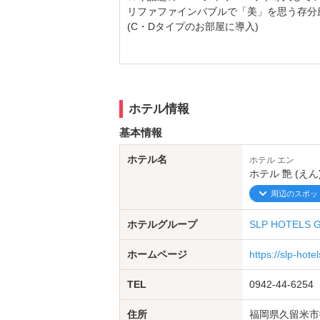
リファファインバブルで「美」を思う存分
(C・Dタイプのお部屋に導入)
ーショートタイムが90分にー
長くなりさらに利用しやすくなりました!!!
★LINE＠公式アカウント友達募集中★
ホテル情報
最新イベント情報やお得な特典など
随時お届けします!!!
基本情報
ぜひ、『お友達追加』してみてくださいね(*^
ホテル名
ホテル エン
下記のURLをコピペして登録をお願いしま
ホテル 艶 (え
↓↓ ↓↓
https://lin.ee/bZWeh7c
周辺のスポッ
ホテルグループ
SLP HOTELS 
当ホテルでは新型コロナウイルス対策を実
館内・客室において、消毒スプレー・次
ホームページ
https://slp-hote
また、スタッフの体調管理、こまめな手
お客様の安心と安全を第一に考え、対策
TEL
0942-44-6254
ご安心しておくつろぎくださいm（＿ ＿
住所
福岡県久留米市御