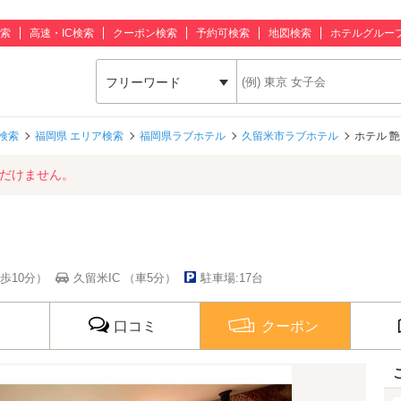
索
高速・IC検索
クーポン検索
予約可検索
地図検索
ホテルグルー
フリーワード
検索
福岡県 エリア検索
福岡県ラブホテル
久留米市ラブホテル
ホテル 艶
ただけません。
歩10分）
久留米IC （車5分）
駐車場:17台
口コミ
クーポン