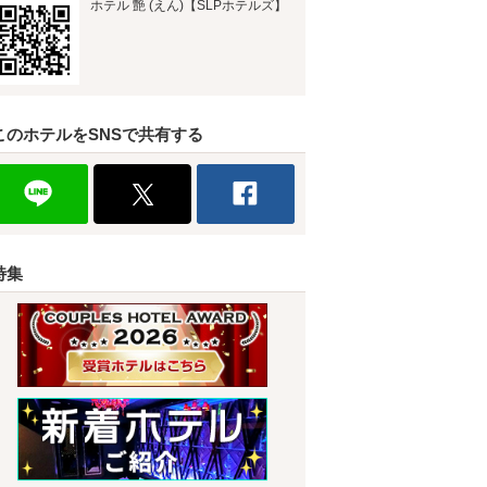
ホテル 艶 (えん)【SLPホテルズ】
このホテルをSNSで共有する
特集