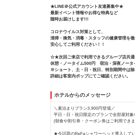
★LINE＠公式アカウント友達募集中★
最新イベント情報やお得な特典など
随時お届けします!!!
コロナウイルス対策として、
清掃・換気・消毒・スタッフの健康管理を徹
安心してご利用ください！！
☆★次回ご来店で利用できるグループ店共通
休憩・ノータイム500円 宿泊・深夜ノータイ
※ショート、土・日・祝日、特別期間中は除
詳細は客室内ポップにてご確認ください。
ホテルからのメッセージ
＼素泊まりプラン3,900円登場／
平日・日・祝日限定のプランで全部屋対象な
(朝食や割引券・クーポン券はご利用できま
★今話題のReFaシャワーヘッド導入して