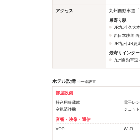
☆★レンタルコスチューム＆セクシーラン
あなたの憧れのあーんなシチュエーション
アクセス
九州自動車道「
ご利用の際にはぜひレンタルコスチューム
最寄り駅
JR九州
久大
当ホテルでは新型コロナウイルス対策を実
館内・客室において、消毒スプレー・次
西日本鉄道
西
また、スタッフの体調管理、こまめな手
JR九州
JR鹿
お客様の安心と安全を第一に考え、対策
最寄りインター
ご安心しておくつろぎくださいm（＿ ＿
九州自動車道
サービス盛りだくさん ↓↓↓要ＣＨＥＣＫ
ホテル設備
※一部設置
◆館内全エリアＷｉ－ｆｉ完備
部屋設備
◆シャンプー・ボディソープ貸し出し
持込用冷蔵庫
電子レン
空気清浄機
ジェット
◆無料最新オンデマンド設置
音響・映像・通信
映画・ドラマ・アニメ・お笑いアダルト
観たかったあの映画やドラマがお部屋で
VOD
Wi-Fi
iPhone充電器