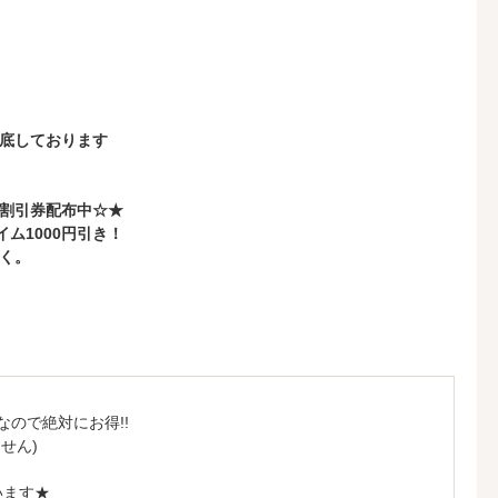
底しております
割引券配布中☆★
ム1000円引き！
く。
ので絶対にお得!!
せん)
います★