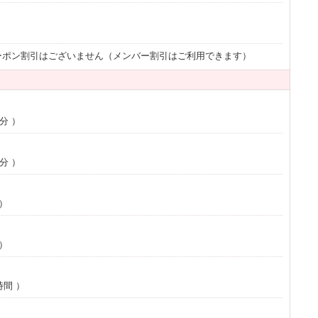
ナブルな価格☆
 ＿）ｍ
ーポン割引はございません（メンバー割引はご利用できます）
0分
）
0分
）
）
）
時間
）