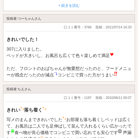
+ 続きを読む
部屋は、シンプルで綺麗でした！
投稿者:つーちゃんさん
また、利用したいです。
口コミ番号：3766
投稿：2011/07/14 16:33
きれいでした！
307に入りました。
ベッドが大きいし、お風呂も広くて色々楽しめて満足
ただ、フロントのおばちゃんが無愛想だったのと、フードメニュ
ーが残念だったのが減点
コンビニで買った方がうまい
投稿者:ちえさん
口コミ番号：1197
投稿：2010/06/11 00:07
きれい
落ち着く
写メのまんまできれいでした
お部屋も落ち着くしベッドは広く
て、お風呂は二人でも足伸ばして並んで入れるくらい広かったで
す
食べ物が良心価格でコンビニで買い忘れても安心です
声漏