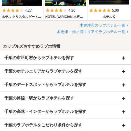
お風呂は大きな円形ﾚｲﾝﾎﾞ-ｼﾞｬｸﾞｼﾞ-でTV つき。
5つ星のうち4
5つ星のうち4
5つ星のうち5
4.27
4.20
5.00
ﾍﾞｯﾄﾞも広くて綺麗でしたぁ☆”
ホテル クリスタルゲート木更津店
HOTEL VARICIAN 木更津店 (ホテル バリシアン木更津店)
ホテルＫ
女の子絶対ｽｷなﾎﾃﾙだと思う(^◇^)┛
木更津市のラブホテル一覧
木更津・袖ヶ浦エリアのラブホテル一覧
カップルズおすすめラブホ情報
千葉の市区町村からラブホテルを探す
千葉のホテルエリアからラブホテルを探す
千葉のデートスポットからラブホテルを探す
千葉の路線・駅からラブホテルを探す
千葉の高速・インターからラブホテルを探す
千葉のラブホテルをこだわり条件から探す