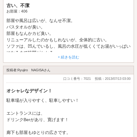
古い、不潔
お部屋：406
部屋や風呂は広いが、なんせ不潔。
バスタオルが臭い。
部屋もなんかカビ臭い。
リニューアルしたのかもしれないが、全体的に古い。
ソファは、凹んでいるし、風呂の水圧が低くくてお湯がいっぱい
になるまで時間がかかる。
+ 続きを読む
マッサージ機は、最新の機種で気持ちいい。
ここなら艶の方が、はるかに清潔
投稿者:Ryujiro NAGISAさん
口コミ番号：7021
投稿：2013/07/13 03:00
オシャレなデザイン！
駐車場が入りやすく、駐車しやすい！
エントランスには、
ドリンクBerがあり、寛げます！
廊下も部屋もゆとりの広さです。