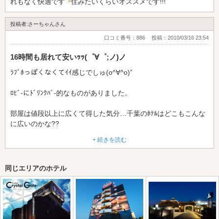
れもなく快適です
住みたいくらいオススメです!!!
投稿者:さーちゃんさん
口コミ番号：886
投稿：2010/03/16 23:54
16時間も居れて安いｯｯ(゜∀゜;ノ)ノ
ﾗﾌﾞﾎっぽくなくてｲｲ感じでしゅ(o^∀^o)”
ﾛﾋﾞ-にﾄﾞﾘﾝｸﾊﾞ-的なものがありました。
部屋は値段以上に広くて得した気分…千葉のﾎﾃﾙはどこもこんな
に広いのかな??
+ 続きを読む
駐車場も地元（神奈川県）より広かったなぁ，，
食事はそんなにｵｽｽﾒするものはなかったな。
同じエリアのホテル
頼んでないんだけどﾈ(^_^;)
ﾒﾆｭ-見た感じ。
ｼｬﾝﾌﾟ-ﾚﾝﾀﾙ出来ます。