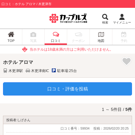
口コミ：ホテル アロマ / 木更津市
検索
マイメニュー
TOP
写真
口コミ
クーポン
地図
予約
当ホテルは18歳未満の方はご利用いただけません。
ホテル アロマ
木更津駅
木更津南IC
駐車場:25台
口コミ・評価を投稿
1 ～ 5件目 /
5件
投稿者:しげさん
口コミ番号：59934
投稿：2026/02/20 20:25