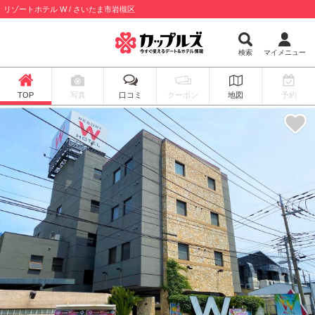
リゾートホテル W / さいたま市岩槻区
検索
マイメニュー
TOP
写真
口コミ
クーポン
地図
予約