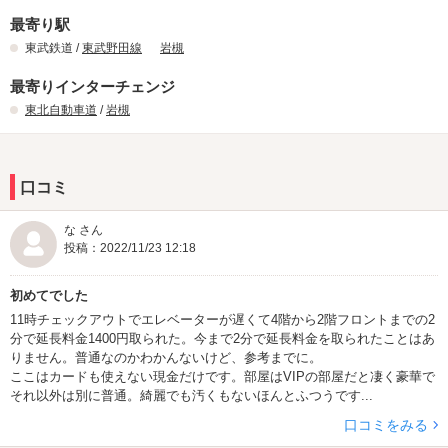
最寄り駅
東武鉄道 /
東武野田線
岩槻
最寄りインターチェンジ
東北自動車道
/
岩槻
口コミ
な さん
投稿：2022/11/23 12:18
初めてでした
11時チェックアウトでエレベーターが遅くて4階から2階フロントまでの2
分で延長料金1400円取られた。今まで2分で延長料金を取られたことはあ
りません。普通なのかわかんないけど、参考までに。
ここはカードも使えない現金だけです。部屋はVIPの部屋だと凄く豪華で
それ以外は別に普通。綺麗でも汚くもないほんとふつうです...
口コミをみる