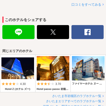
口コミをすべてみる
このホテルをシェアする
同じエリアのホテル
5つ星のうち4
5つ星のうち3.5
ファイヤーホテル ヌー 岩槻
4.30
3.70
Hotel Z (ホテル ズー)
Hotel passo passo 岩槻店 (ホテル パッソパッソ 岩槻店)
さいたま市岩槻区のラブホテル一覧
さいたまエリアすべてのラブホテル一覧