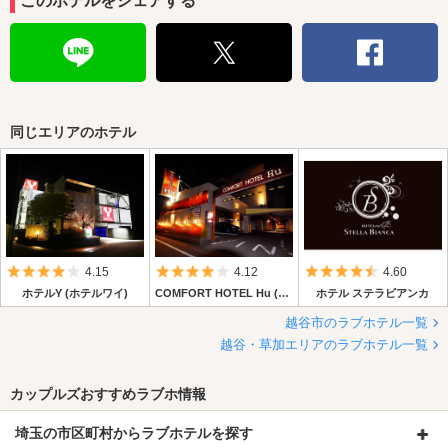
このホテルをシェアする
同じエリアのホテル
5つ星のうち4
5つ星のうち4
5つ星のうち4.
4.15
4.12
4.60
ホテルY (ホテルワイ)
COMFORT HOTEL Hu (コンフォートホテル フウ)
ホテル ステラビアンカ
越谷市のラブホテル一覧
越谷・草加エリアのラブホテル一覧
カップルズおすすめラブホ情報
埼玉の市区町村からラブホテルを探す