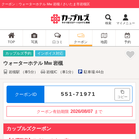
クーポン：ウォーターホテル Mw 岩槻 / さいたま市岩槻区
検索
マイメニュー
TOP
写真
口コミ
クーポン
地図
予約
カップルズ予約
インボイス対応
ウォーターホテル Mw 岩槻
岩槻駅 （車5分）
岩槻IC （車1分）
駐車場:44台
551-71971
クーポンID
コピー
2026/08/07
クーポン有効期限
まで
カップルズクーポン