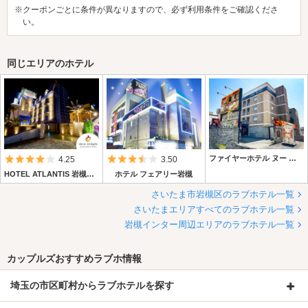
※クーポンごとに条件が異なりますので、必ず利用条件をご確認くださ
い。
同じエリアのホテル
5つ星のうち4
5つ星のうち3.5
ファイヤーホテル ヌー 岩槻
4.25
3.50
HOTEL ATLANTIS 岩槻店 【Best Delight Group】
ホテル フェアリー岩槻
さいたま市岩槻区のラブホテル一覧
さいたまエリアすべてのラブホテル一覧
岩槻インター周辺エリアのラブホテル一覧
カップルズおすすめラブホ情報
埼玉の市区町村からラブホテルを探す