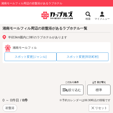
湘南モールフィル周辺の岩盤浴があるラブホテル
検索
マイメニュー
湘南モールフィル周辺の岩盤浴があるラブホテル一覧
半径3km圏内に0軒のラブホテルがあります
湘南モールフィル
スポット変更[ジャンル]
スポット変更[市区町村]
こだわり条件
並び替え
絞り込む
標準
0 ～ 0件目 /
0件
※予約カレンダーは06:30時点の情報です
岩盤浴
リセット