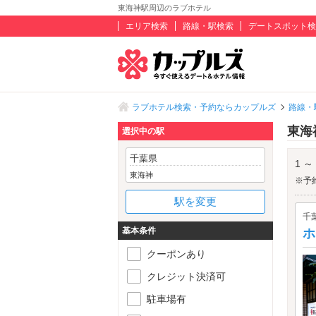
東海神駅周辺のラブホテル
エリア検索
路線・駅検索
デートスポット検
ラブホテル検索・予約ならカップルズ
路線・
東海
選択中の駅
千葉県
1 ～
東海神
※予
駅を変更
千
基本条件
ホ
クーポンあり
クレジット決済可
駐車場有