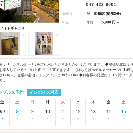
047-422-6001
最寄り
船橋駅 (徒歩3分)
料金
休憩
5,980 円 ～
フォトギャラリー
頃より、ホテルルーナ3をご利用いただきありがとうございます。 ◆船橋駅北口より
を導入しているので非対面でご入室できます。（詳しくはホテルメッセージに動画も
は17時～、金曜の宿泊チェックインは18時～OK!! ◆お客様の要望により２階フロア５
...
インボイス対応
ップルズ予約
金
土
日
月
火
水
木
金
土
7
8
9
10
11
12
13
14
15
8/
-
-
-
-
-
-
-
-
-