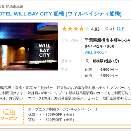
葉県 船橋市本町
OTEL WILL BAY CITY 船橋 (ウィルベイシティ船橋)
5つ星のうち4
4.03
口コミ
11 件
千葉県船橋市本町4-6-24
ホテル情報
047-424-7000
WILL GROUP
最寄り
船橋駅 (徒歩3分)
料金
休憩
4,600 円 ～
宿泊
7,600 円 ～
橋駅(JR・京成・東武)から徒歩3分、好立地のお洒落な隠れ家ホテル！ メンバー
ご利用頂けます！ 姉妹店のWillベイリゾート船橋競馬場駅店のカードもご利用可能
)4分、舞浜駅(テーマパーク)20分、海浜幕張駅(幕張メッセ)22分、成田空港駅42
オープニング割引クーポンキャンペーン！！
休憩・・・300円OFF（全日）
宿泊・・・500円OFF（全日）