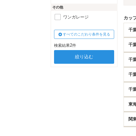
その他
ワンガレージ
カッ
千
すべてのこだわり条件を見る
千
2
検索結果
件
千
千
千
東
関