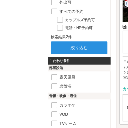
外出可
すべての予約
カップルズ予約可
電話・HP予約可
2
検索結果
件
こだわり条件
日
ム
部屋設備
ン
露天風呂
室の
岩盤浴
カ
音響・映像・通信
カラオケ
VOD
TVゲーム