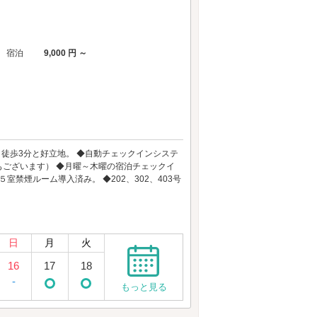
宿泊
9,000 円 ～
徒歩3分と好立地。 ◆自動チェックインシステ
ございます） ◆月曜～木曜の宿泊チェックイ
室禁煙ルーム導入済み。 ◆202、302、403号
日
月
火
16
17
18
-
もっと見る