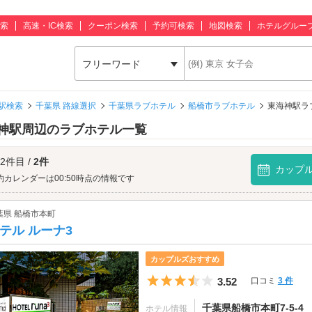
索
高速・IC検索
クーポン検索
予約可検索
地図検索
ホテルグルー
フリーワード
駅検索
千葉県 路線選択
千葉県ラブホテル
船橋市ラブホテル
東海神駅ラ
神駅周辺のラブホテル一覧
 2件目 /
2件
カップ
約カレンダーは00:50時点の情報です
葉県 船橋市本町
テル ルーナ3
カップルズおすすめ
5つ星のうち3.5
3.52
口コミ
3 件
千葉県船橋市本町7-5-4
ホテル情報