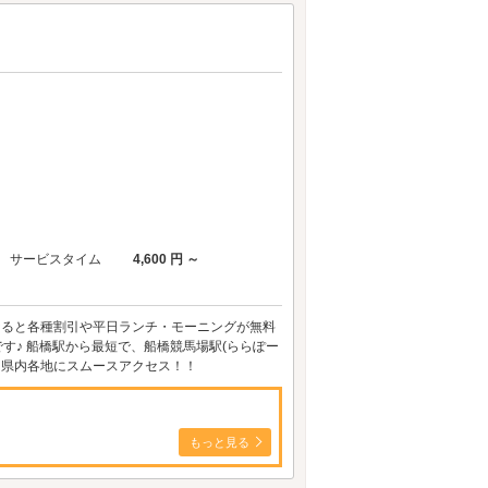
サービスタイム
4,600 円 ～
になると各種割引や平日ランチ・モーニングが無料
です♪ 船橋駅から最短で、船橋競馬場駅(ららぽー
分と県内各地にスムースアクセス！！
もっと見る