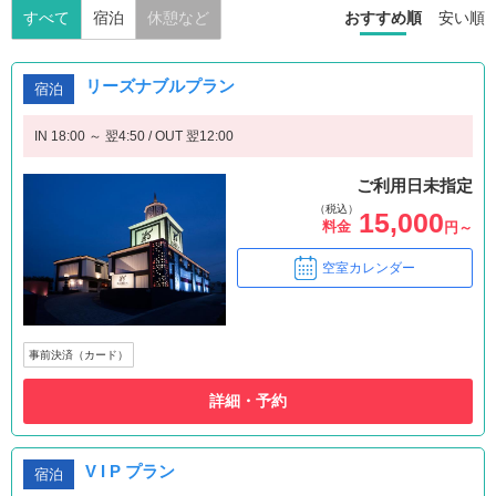
すべて
宿泊
休憩など
おすすめ順
安い順
リーズナブルプラン
宿泊
IN 18:00 ～ 翌4:50 / OUT 翌12:00
ご利用日未指定
（税込）
15,000
料金
円～
空室カレンダー
事前決済（カード）
詳細・予約
V I P プラン
宿泊