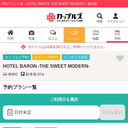
予約プラン一覧：HOTEL BARON -THE SWEET MODERN- / 愛知郡
検索
マイメニュー
TOP
写真
口コミ
クーポン
地図
予約
当ホテルは18歳未満の方はご利用いただけません。
カップルズ予約
ポイント利用可
インボイス対応
HOTEL BARON -THE SWEET MODERN-
鳴海IC
駐車場:20台
予約プラン一覧
ご利用日を選択
日付未定
本日を選択