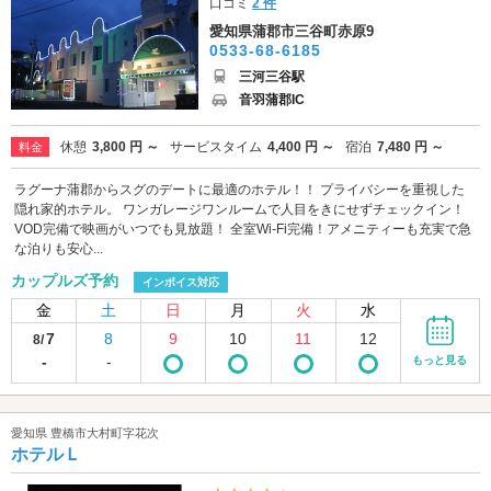
口コミ
2 件
愛知県蒲郡市三谷町赤原9
0533-68-6185
三河三谷駅
音羽蒲郡IC
休憩
3,800 円 ～
サービスタイム
4,400 円 ～
宿泊
7,480 円 ～
料金
ラグーナ蒲郡からスグのデートに最適のホテル！！ プライバシーを重視した
隠れ家的ホテル。 ワンガレージワンルームで人目をきにせずチェックイン！
VOD完備で映画がいつでも見放題！ 全室Wi-Fi完備！アメニティーも充実で急
な泊りも安心...
カップルズ予約
インボイス対応
金
土
日
月
火
水
7
8
9
10
11
12
8/
-
-
もっと見る
愛知県 豊橋市大村町字花次
ホテルＬ