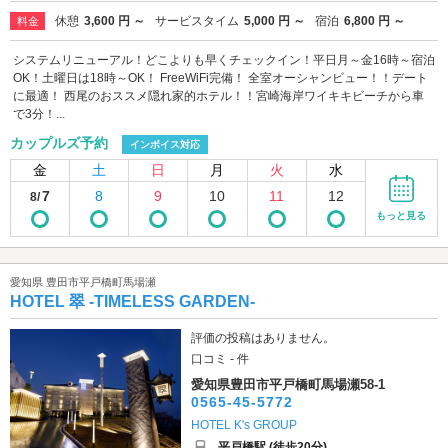
休憩
3,600 円 ～
サービスタイム
5,000 円 ～
宿泊
6,800 円 ～
料金
システムリニューアル！どこよりも早くチェックイン！平日月～金16時～宿泊
OK！土曜日は18時～OK！ FreeWiFi完備！ 全室オーシャンビュー！！デート
に最適！ 西尾のおススメ隠れ家的ホテル！！宮崎海岸ワイキキビーチから車
で3分！...
カップルズ予約
インボイス対応
金
土
日
月
火
水
7
8
9
10
11
12
8/
もっと見る
愛知県 豊田市平戸橋町馬場瀬
HOTEL 翠 -TIMELESS GARDEN-
評価の投稿はありません。
口コミ - 件
愛知県豊田市平戸橋町馬場瀬58-1
0565-45-5772
HOTEL K's GROUP
平戸橋駅 (徒歩20分)