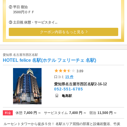
② 平日 宿泊
3500円ＯＦＦ
③ 土日祝 休憩・サービスタイ...
クーポン内容をもっと見る
愛知県 名古屋市西区名駅
HOTEL felice 名駅(ホテル フェリーチェ 名駅)
5つ星のうち3.5
3.89
口コミ
15 件
愛知県名古屋市西区名駅2-16-12
052-551-6785
亀島駅
休憩
7,400 円 ～
サービスタイム
7,400 円 ～
宿泊
11,500 円 ～
料金
ルーセントタワーから徒歩５分！ 名駅エリア屈指の部屋と設備岩盤浴、竹炭