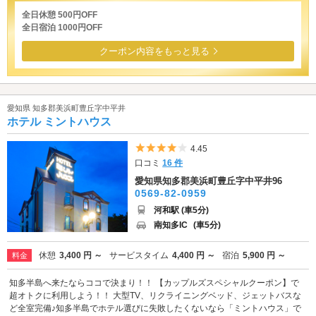
全日休憩 500円OFF
全日宿泊 1000円OFF
クーポン内容をもっと見る
愛知県 知多郡美浜町豊丘字中平井
ホテル ミントハウス
5つ星のうち4
4.45
口コミ
16 件
愛知県知多郡美浜町豊丘字中平井96
0569-82-0959
河和駅 (車5分)
南知多IC
(車5分)
休憩
3,400 円 ～
サービスタイム
4,400 円 ～
宿泊
5,900 円 ～
料金
知多半島へ来たならココで決まり！！ 【カップルズスペシャルクーポン】で
超オトクに利用しよう！！ 大型TV、リクライニングベッド、ジェットバスな
ど全室完備♪知多半島でホテル選びに失敗したくないなら「ミントハウス」で