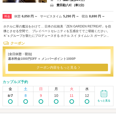
豊田勘八IC
(車1分)
休憩
6,050 円 ～
サービスタイム
5,290 円 ～
宿泊
8,690 円 ～
料金
ホテルに翠の魔法をかけて… 日本の伝統美「ZEN GARDEN RETREAT」を彷
彿とさせる空間で、 プレイベートセレニティを五感全てでご堪能ください。
Ｋ′ｓグループが新たにプロデュースする ホテル スイ タイムレス ガーデン...
クーポン
[全日休憩・宿泊]
基本料金1000円OFF ＋ メンバーポイント1000P
クーポン内容をもっと見る
カップルズ予約
金
土
日
月
火
水
7
8
9
10
11
12
8/
もっと見る