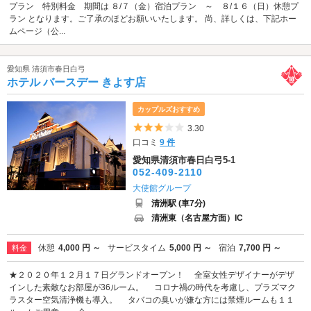
プラン 特別料金 期間は ８/７（金）宿泊プラン ～ ８/１６（日）休憩プ
ラン となります。ご了承のほどお願いいたします。 尚、詳しくは、下記ホー
ムページ（公...
愛知県 清須市春日白弓
ホテル バースデー きよす店
カップルズおすすめ
5つ星のうち3
3.30
口コミ
9 件
愛知県清須市春日白弓5-1
052-409-2110
大使館グループ
清洲駅 (車7分)
清洲東（名古屋方面）IC
休憩
4,000 円 ～
サービスタイム
5,000 円 ～
宿泊
7,700 円 ～
料金
★２０２０年１２月１７日グランドオープン！ 全室女性デザイナーがデザ
インした素敵なお部屋が36ルーム。 コロナ禍の時代を考慮し、プラズマク
ラスター空気清浄機も導入。 タバコの臭いが嫌な方には禁煙ルームも１１