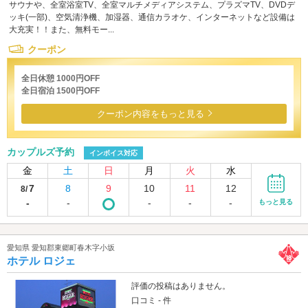
サウナや、全室浴室TV、全室マルチメディアシステム、プラズマTV、DVDデ
ッキ(一部)、空気清浄機、加湿器、通信カラオケ、インターネットなど設備は
大充実！！また、無料モー...
クーポン
全日休憩 1000円OFF
全日宿泊 1500円OFF
クーポン内容をもっと見る
カップルズ予約
インボイス対応
金
土
日
月
火
水
7
8
9
10
11
12
8/
-
-
-
-
-
もっと見る
愛知県 愛知郡東郷町春木字小坂
ホテル ロジェ
評価の投稿はありません。
口コミ - 件