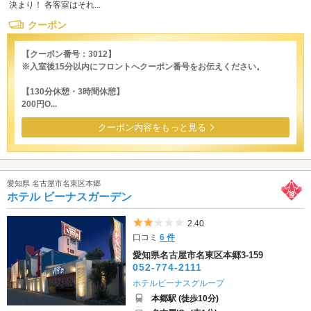
決まり！ 各客室はそれ...
クーポン
【クーポン番号：3012】
※入室後15分以内にフロントへクーポン番号をお伝えください。
【130分休憩・3時間休憩】
200円O...
クーポン内容をもっと見る
愛知県 名古屋市名東区本郷
ホテル ビーナスガーデン
5つ星のうち2
2.40
口コミ
6 件
愛知県名古屋市名東区本郷3-159
052-774-2111
ホテルビーナスグループ
本郷駅 (徒歩10分)