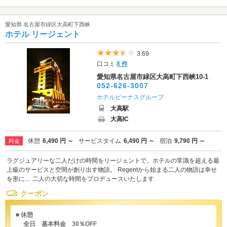
愛知県 名古屋市緑区大高町下西峡
ホテル リージェント
5つ星のうち3.5
3.69
口コミ
8 件
愛知県名古屋市緑区大高町下西峡10-1
052-626-3007
ホテルビーナスグループ
大高駅
大高IC
休憩
6,490 円 ～
サービスタイム
6,490 円 ～
宿泊
9,790 円 ～
料金
ラグジュアリーな二人だけの時間をリージェントで。ホテルの常識を超える最
上級のサービスと空間が創り出す物語。 Regentから始まる二人の物語は幸せ
を形に… 二人の大切な時間をプロデュースいたします
クーポン
■ 休憩
全日 基本料金 30％OFF