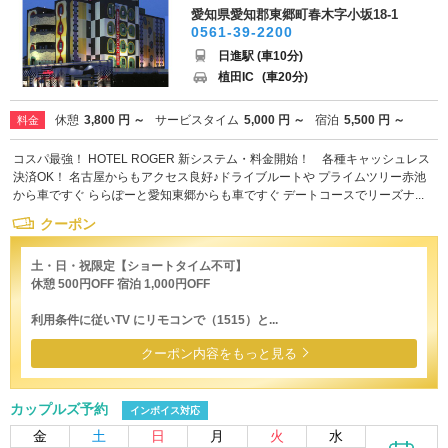
愛知県愛知郡東郷町春木字小坂18-1
0561-39-2200
日進駅 (車10分)
植田IC
(車20分)
休憩
3,800 円 ～
サービスタイム
5,000 円 ～
宿泊
5,500 円 ～
料金
コスパ最強！ HOTEL ROGER 新システム・料金開始！ 各種キャッシュレス
決済OK！ 名古屋からもアクセス良好♪ドライブルートや プライムツリー赤池
から車ですぐ ららぽーと愛知東郷からも車ですぐ デートコースでリーズナ...
クーポン
土・日・祝限定【ショートタイム不可】
休憩 500円OFF 宿泊 1,000円OFF
利用条件に従いTV にリモコンで（1515）と...
クーポン内容をもっと見る
カップルズ予約
インボイス対応
金
土
日
月
火
水