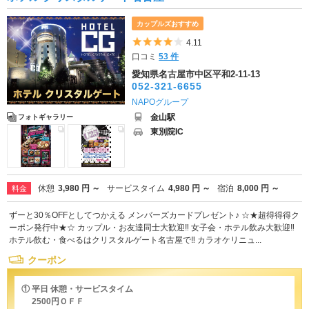
カップルズおすすめ
5つ星のうち4
4.11
口コミ
53 件
愛知県名古屋市中区平和2-11-13
052-321-6655
NAPOグループ
金山駅
フォトギャラリー
東別院IC
休憩
3,980 円 ～
サービスタイム
4,980 円 ～
宿泊
8,000 円 ～
料金
ずーと30％OFFとしてつかえる メンバーズカードプレゼント♪ ☆★超得得得ク
ーポン発行中★☆ カップル・お友達同士大歓迎‼ 女子会・ホテル飲み大歓迎‼
ホテル飲む・食べるはクリスタルゲート名古屋で‼ カラオケリニュ...
クーポン
① 平日 休憩・サービスタイム
2500円ＯＦＦ