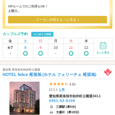
VIPルームでのご利用もOK！
土曜日...
クーポン内容をもっと見る
カップルズ予約
インボイス対応
金
土
日
月
火
水
7
8
9
10
11
12
8/
-
-
もっと見る
愛知県 尾張旭市柏井町公園通
HOTEL felice 尾張旭 (ホテル フェリーチェ 尾張旭)
5つ星のうち4.5
4.50
口コミ
1 件
愛知県尾張旭市柏井町公園通343-1
0561-52-6100
三郷駅 (車5分)
大森IC
(車18分)