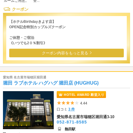
ルームご用意。 全...
クーポン
【ホテルBirthdayきよす店】
OPEN記念特別カップルズクーポン
ご休憩・ご宿泊
《いつでも2０％割引》
クーポン内容をもっと見る
愛知県 名古屋市瑞穂区堀田通
堀田 ラブホテル ハグハグ 堀田店 (HUGHUG)
HOTEL AWARD 殿堂入り
5つ星のうち4
4.44
口コミ
3 件
愛知県名古屋市瑞穂区堀田通3-10
052-871-8585
熱田駅