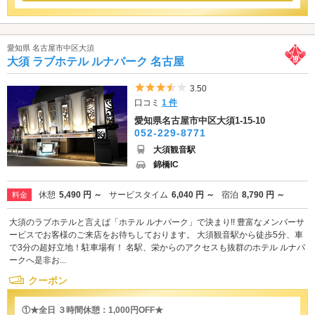
愛知県 名古屋市中区大須
大須 ラブホテル ルナパーク 名古屋
5つ星のうち3.5
3.50
口コミ
1 件
愛知県名古屋市中区大須1-15-10
052-229-8771
大須観音駅
錦橋IC
休憩
5,490 円 ～
サービスタイム
6,040 円 ～
宿泊
8,790 円 ～
料金
大須のラブホテルと言えば「ホテル ルナパーク」で決まり!! 豊富なメンバーサ
ービスでお客様のご来店をお待ちしております。 大須観音駅から徒歩5分、車
で3分の超好立地！駐車場有！ 名駅、栄からのアクセスも抜群のホテル ルナパ
ークへ是非お...
クーポン
①★全日 ３時間休憩：1,000円OFF★