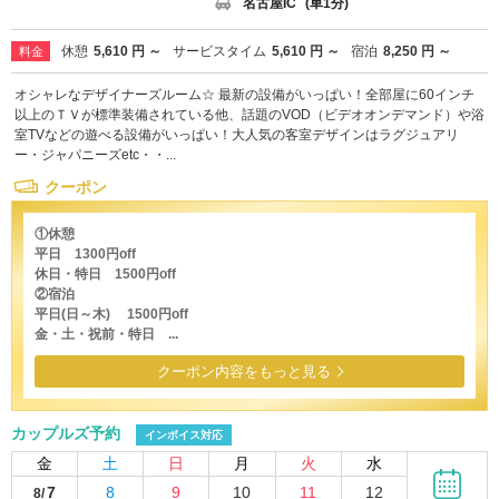
名古屋IC
(車1分)
休憩
5,610 円 ～
サービスタイム
5,610 円 ～
宿泊
8,250 円 ～
料金
オシャレなデザイナーズルーム☆ 最新の設備がいっぱい！全部屋に60インチ
以上のＴＶが標準装備されている他、話題のVOD（ビデオオンデマンド）や浴
室TVなどの遊べる設備がいっぱい！大人気の客室デザインはラグジュアリ
ー・ジャパニーズetc・・...
クーポン
①休憩
平日 1300円off
休日・特日 1500円off
②宿泊
平日(日～木) 1500円off
金・土・祝前・特日 ...
クーポン内容をもっと見る
カップルズ予約
インボイス対応
金
土
日
月
火
水
7
8
9
10
11
12
8/