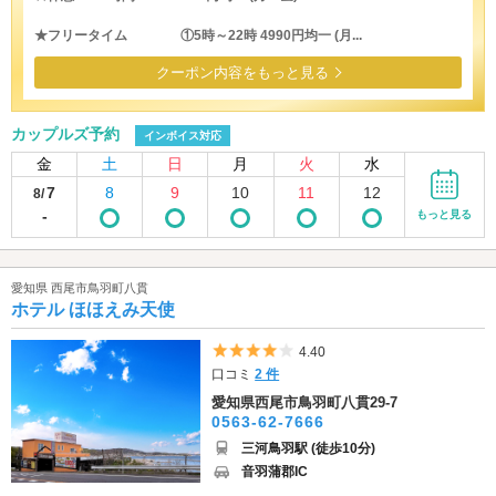
★フリータイム ①5時～22時 4990円均一 (月...
クーポン内容をもっと見る
カップルズ予約
インボイス対応
金
土
日
月
火
水
7
8
9
10
11
12
8/
-
もっと見る
愛知県 西尾市鳥羽町八貫
ホテル ほほえみ天使
5つ星のうち4
4.40
口コミ
2 件
愛知県西尾市鳥羽町八貫29-7
0563-62-7666
三河鳥羽駅 (徒歩10分)
音羽蒲郡IC