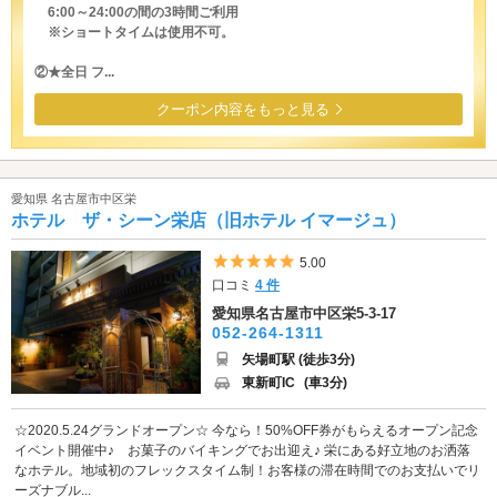
6:00～24:00の間の3時間ご利用
※ショートタイムは使用不可。
②★全日 フ...
クーポン内容をもっと見る
愛知県 名古屋市中区栄
ホテル ザ・シーン栄店（旧ホテル イマージュ）
5つ星のうち5
5.00
口コミ
4 件
愛知県名古屋市中区栄5-3-17
052-264-1311
矢場町駅 (徒歩3分)
東新町IC
(車3分)
☆2020.5.24グランドオープン☆ 今なら！50%OFF券がもらえるオープン記念
イベント開催中♪ お菓子のバイキングでお出迎え♪ 栄にある好立地のお洒落
なホテル。地域初のフレックスタイム制！お客様の滞在時間でのお支払いでリ
ーズナブル...