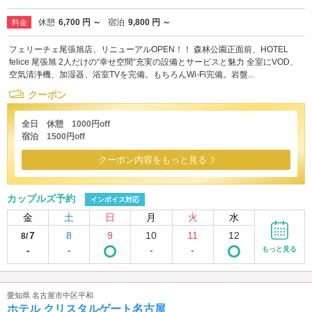
休憩
6,700 円 ～
宿泊
9,800 円 ～
料金
フェリーチェ尾張旭店、リニューアルOPEN！！ 森林公園正面前、HOTEL
felice 尾張旭 2人だけの“幸せ空間“充実の設備とサービスと魅力 全室にVOD、
空気清浄機、加湿器、浴室TVを完備。もちろんWi-Fi完備。岩盤...
クーポン
全日 休憩 1000円off
宿泊 1500円off
クーポン内容をもっと見る
カップルズ予約
インボイス対応
金
土
日
月
火
水
7
8
9
10
11
12
8/
-
-
-
-
もっと見る
愛知県 名古屋市中区平和
ホテル クリスタルゲート名古屋