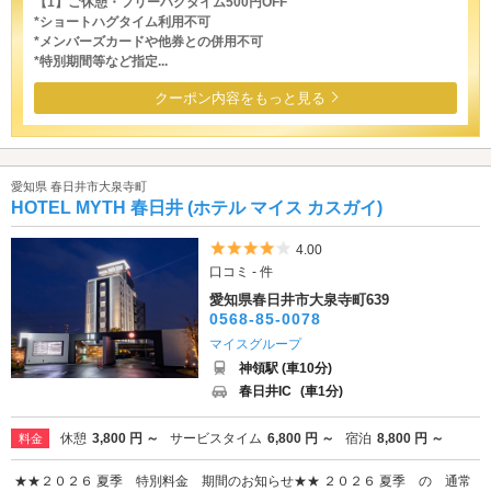
【1】ご休憩・フリーハグタイム500円OFF
*ショートハグタイム利用不可
*メンバーズカードや他券との併用不可
*特別期間等など指定...
クーポン内容をもっと見る
愛知県 春日井市大泉寺町
HOTEL MYTH 春日井 (ホテル マイス カスガイ)
5つ星のうち4
4.00
口コミ - 件
愛知県春日井市大泉寺町639
0568-85-0078
マイスグループ
神領駅 (車10分)
春日井IC
(車1分)
休憩
3,800 円 ～
サービスタイム
6,800 円 ～
宿泊
8,800 円 ～
料金
★★２０２６ 夏季 特別料金 期間のお知らせ★★ ２０２６ 夏季 の 通常