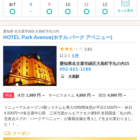
7
8
9
10
11
12
8/
-
もっと見る
愛知県 名古屋市緑区大高町字丸の内
HOTEL Park Avenue(ホテル パーク アベニュー)
5つ星のうち2.5
2.83
口コミ
4 件
愛知県名古屋市緑区大高町字丸の内15
052-621-1188
大高駅
休憩
1,980 円 ～
サービスタイム
4,980 円 ～
宿泊
4,980 円 ～
料金
リニューアルオープン!!新システムも導入!!2時間休憩が平日3,500円〜・休日
4,500円〜!!名古屋中心部、三河方面からもアクセス便利!! 名四国道「丸の内」
交差点スグの「パークアベニュー」が最新設備を導入して生まれ変わりまし
た！！ ...
クーポン