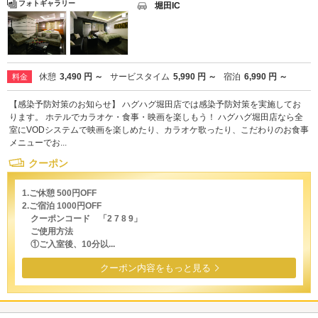
フォトギャラリー
堀田IC
休憩
3,490 円 ～
サービスタイム
5,990 円 ～
宿泊
6,990 円 ～
料金
【感染予防対策のお知らせ】 ハグハグ堀田店では感染予防対策を実施してお
ります。 ホテルでカラオケ・食事・映画を楽しもう！ ハグハグ堀田店なら全
室にVODシステムで映画を楽しめたり、カラオケ歌ったり、こだわりのお食事
メニューでお...
クーポン
1.ご休憩 500円OFF
2.ご宿泊 1000円OFF
クーポンコード 「2 7 8 9」
ご使用方法
①ご入室後、10分以...
クーポン内容をもっと見る