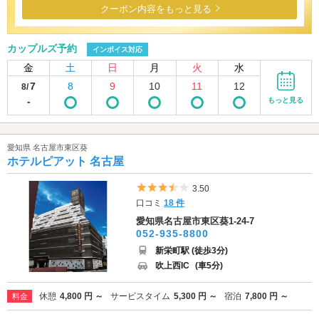
クーポン内容をもっと見る
カップルズ予約
インボイス対応
金
土
日
月
火
水
7
8
9
10
11
12
8/
-
もっと見る
愛知県 名古屋市東区葵
ホテルピアット 名古屋
5つ星のうち3.5
3.50
口コミ
18 件
愛知県名古屋市東区葵1-24-7
052-935-8800
新栄町駅 (徒歩3分)
吹上西IC
(車5分)
休憩
4,800 円 ～
サービスタイム
5,300 円 ～
宿泊
7,800 円 ～
料金