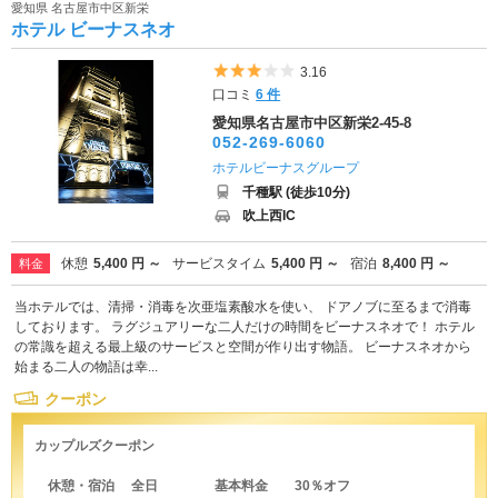
愛知県 名古屋市中区新栄
ホテル ビーナスネオ
5つ星のうち3
3.16
口コミ
6 件
愛知県名古屋市中区新栄2-45-8
052-269-6060
ホテルビーナスグループ
千種駅 (徒歩10分)
吹上西IC
休憩
5,400 円 ～
サービスタイム
5,400 円 ～
宿泊
8,400 円 ～
料金
当ホテルでは、清掃・消毒を次亜塩素酸水を使い、 ドアノブに至るまで消毒
しております。 ラグジュアリーな二人だけの時間をビーナスネオで！ ホテル
の常識を超える最上級のサービスと空間が作り出す物語。 ビーナスネオから
始まる二人の物語は幸...
クーポン
カップルズクーポン
休憩・宿泊 全日 基本料金 30％オフ