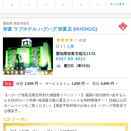
-
-
-
-
-
-
もっと見る
愛知県 弥富市稲元
弥富 ラブホテル ハグハグ 弥富店 (HUGHUG)
5つ星のうち4
4.12
口コミ
7 件
愛知県弥富市稲元13-51
0567-68-4831
蟹江IC
(車10分)
休憩
2,890 円 ～
サービスタイム
3,890 円 ～
宿泊
4,890 円 ～
料金
【ハグハグ弥富店限定特別大感謝祭イベント！！】 感謝の宿泊割引×必ずもら
えるQUOカード特典♪地域最大級の還元イベントを同時開催中！！ 詳細は公式
ホームページをご覧ください♪ 【感染予防対策のお知らせ】 ハグハグ弥富店で
は感染予...
クーポン