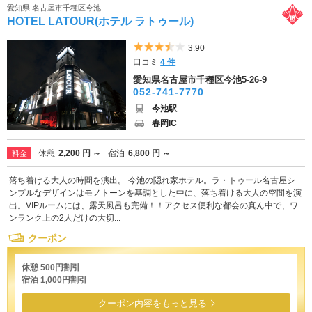
愛知県 名古屋市千種区今池
HOTEL LATOUR(ホテル ラトゥール)
5つ星のうち3.5
3.90
口コミ
4 件
愛知県名古屋市千種区今池5-26-9
052-741-7770
今池駅
春岡IC
休憩
2,200 円 ～
宿泊
6,800 円 ～
料金
落ち着ける大人の時間を演出。 今池の隠れ家ホテル。ラ・トゥール名古屋シ
ンプルなデザインはモノトーンを基調とした中に、落ち着ける大人の空間を演
出。VIPルームには、露天風呂も完備！！アクセス便利な都会の真ん中で、ワ
ンランク上の2人だけの大切...
クーポン
休憩 500円割引
宿泊 1,000円割引
クーポン内容をもっと見る