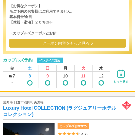
【お得なクーポン】
※ご予約のお客様はご利用できません。
基本料金/全日
【休憩・宿泊】２０％OFF
（カップルズクーポンとお伝...
クーポン内容をもっと見る
カップルズ予約
インボイス対応
金
土
日
月
火
水
7
8
9
10
11
12
8/
-
もっと見る
愛知県 日進市浅田町美濃輪
Luxury Hotel COLLECTION (ラグジュアリーホテル
コレクション)
カップルズおすすめ
5つ星のうち4.5
4.73