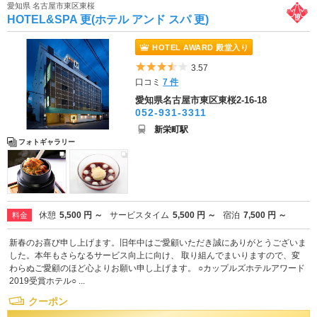
愛知県 名古屋市東区東桜
HOTEL&SPA 更(ホテル アンド スパ 更)
HOTEL AWARD 殿堂入り
5つ星のうち3.5
3.57
口コミ
7 件
愛知県名古屋市東区東桜2-16-18
052-931-3311
新栄町駅
フォトギャラリー
休憩
5,500 円 ～
サービスタイム
5,500 円 ～
宿泊
7,500 円 ～
料金
新春のお喜び申し上げます。旧年中はご愛顧いただき誠にありがとうございま
した。本年もさらなるサービス向上に向け、 取り組んでまいりますので、変
わらぬご愛顧のほど心よりお願い申し上げます。 ○カップルズホテルアワード
2019受賞ホテル○ ...
クーポン