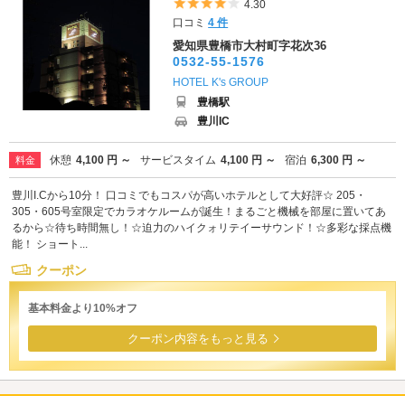
5つ星のうち4
4.30
口コミ
4 件
愛知県豊橋市大村町字花次36
0532-55-1576
HOTEL K's GROUP
豊橋駅
豊川IC
休憩
4,100 円 ～
サービスタイム
4,100 円 ～
宿泊
6,300 円 ～
料金
豊川I.Cから10分！ 口コミでもコスパが高いホテルとして大好評☆ 205・
305・605号室限定でカラオケルームが誕生！まるごと機械を部屋に置いてあ
るから☆待ち時間無し！☆迫力のハイクォリテイーサウンド！☆多彩な採点機
能！ ショート...
クーポン
基本料金より10%オフ
クーポン内容をもっと見る