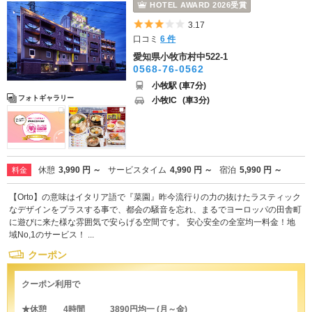
HOTEL AWARD 2026受賞
5つ星のうち3
3.17
口コミ
6 件
愛知県小牧市村中522-1
0568-76-0562
小牧駅 (車7分)
フォトギャラリー
小牧IC
(車3分)
休憩
3,990 円 ～
サービスタイム
4,990 円 ～
宿泊
5,990 円 ～
料金
【Orto】の意味はイタリア語で『菜園』昨今流行りの力の抜けたラスティック
なデザインをプラスする事で、都会の騒音を忘れ、まるでヨーロッパの田舎町
に遊びに来た様な雰囲気で安らげる空間です。 安心安全の全室均一料金！地
域No,1のサービス！ ...
クーポン
クーポン利用で
★休憩 4時間 3890円均一 (月～金)