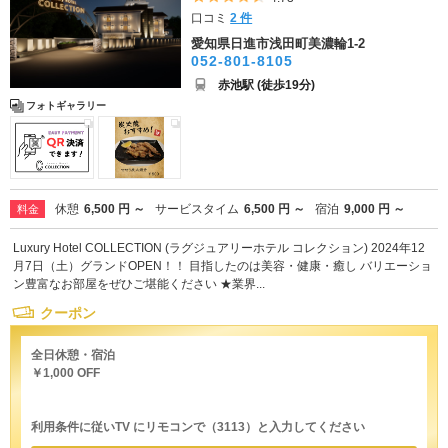
口コミ
2 件
愛知県日進市浅田町美濃輪1-2
052-801-8105
赤池駅 (徒歩19分)
フォトギャラリー
休憩
6,500 円 ～
サービスタイム
6,500 円 ～
宿泊
9,000 円 ～
料金
Luxury Hotel COLLECTION (ラグジュアリーホテル コレクション) 2024年12
月7日（土）グランドOPEN！！ 目指したのは美容・健康・癒し バリエーショ
ン豊富なお部屋をぜひご堪能ください ★業界...
クーポン
全日休憩・宿泊
￥1,000 OFF
利用条件に従いTV にリモコンで（3113）と入力してください