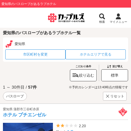
愛知県のバスローブがあるラブホテル
検索
マイメニュー
愛知県のバスローブがあるラブホテル一覧
愛知県
市区町村を変更
ホテルエリアで見る
こだわり条件
並び替え
絞り込む
標準
1 ～ 30件目 /
57件
※予約カレンダーは13:40時点の情報です
バスローブ
リセット
愛知県 蒲郡市三谷町赤原
ホテル プチエンゼル
5つ星のうち2
2.20