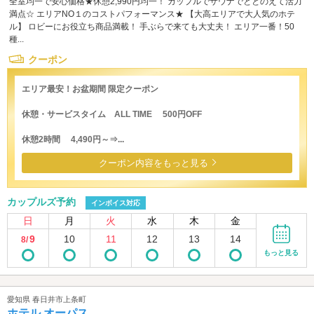
全室均一で安心価格★休憩2,990円均一！ カップルでサウナでととのえて活力
満点☆ エリアNO１のコストパフォーマンス★ 【大高エリアで大人気のホテ
ル】 ロビーにお役立ち商品満載！ 手ぶらで来ても大丈夫！ エリア一番！50
種...
クーポン
エリア最安！お盆期間 限定クーポン
休憩・サービスタイム ALL TIME 500円OFF
休憩2時間 4,490円～⇒...
クーポン内容をもっと見る
カップルズ予約
インボイス対応
日
月
火
水
木
金
9
10
11
12
13
14
8/
もっと見る
愛知県 春日井市上条町
ホテル オーパス