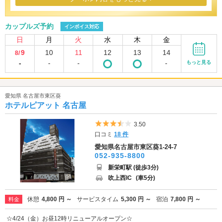
カップルズ予約
インボイス対応
日
月
火
水
木
金
9
10
11
12
13
14
8/
-
-
-
-
もっと見る
愛知県 名古屋市東区葵
ホテルピアット 名古屋
5つ星のうち3.5
3.50
口コミ
18 件
愛知県名古屋市東区葵1-24-7
052-935-8800
新栄町駅 (徒歩3分)
吹上西IC
(車5分)
休憩
4,800 円 ～
サービスタイム
5,300 円 ～
宿泊
7,800 円 ～
料金
☆4/24（金）お昼12時リニューアルオープン☆