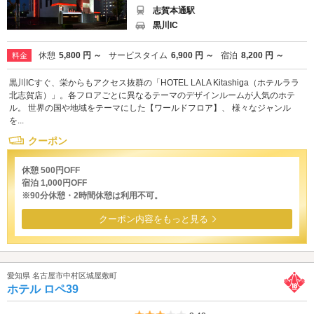
志賀本通駅
黒川IC
休憩
5,800 円 ～
サービスタイム
6,900 円 ～
宿泊
8,200 円 ～
料金
黒川ICすぐ、栄からもアクセス抜群の「HOTEL LALA Kitashiga（ホテルララ
北志賀店）」。各フロアごとに異なるテーマのデザインルームが人気のホテ
ル。 世界の国や地域をテーマにした【ワールドフロア】、 様々なジャンル
を...
クーポン
休憩 500円OFF
宿泊 1,000円OFF
※90分休憩・2時間休憩は利用不可。
クーポン内容をもっと見る
愛知県 名古屋市中村区城屋敷町
ホテル ロペ39