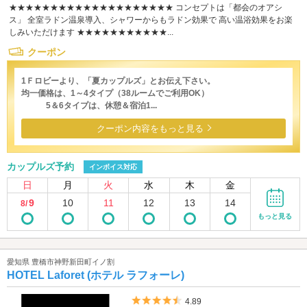
★★★★★★★★★★★★★★★★★★★★ コンセプトは「都会のオアシ
ス」 全室ラドン温泉導入、シャワーからもラドン効果で 高い温浴効果をお楽
しみいただけます ★★★★★★★★★★★...
クーポン
1Ｆロビーより、「夏カップルズ」とお伝え下さい。
均一価格は、1～4タイプ（38ルームでご利用OK）
5＆6タイプは、休憩＆宿泊1...
クーポン内容をもっと見る
カップルズ予約
インボイス対応
日
月
火
水
木
金
9
10
11
12
13
14
8/
もっと見る
愛知県 豊橋市神野新田町イノ割
HOTEL Laforet (ホテル ラフォーレ)
5つ星のうち4.5
4.89