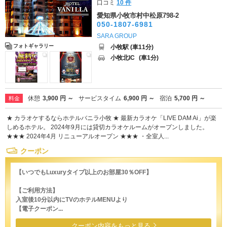
口コミ
10 件
愛知県小牧市村中松原798-2
050-1807-6981
SARA GROUP
フォトギャラリー
小牧駅 (車11分)
小牧北IC
(車1分)
休憩
3,900 円 ～
サービスタイム
6,900 円 ～
宿泊
5,700 円 ～
料金
★ カラオケするならホテルバニラ小牧 ★ 最新カラオケ「LIVE DAM Ai」が楽
しめるホテル。 2024年9月には貸切カラオケルームがオープンしました。
★★★ 2024年4月 リニューアルオープン ★★★ ・全室人...
クーポン
【いつでもLuxuryタイプ以上のお部屋30％OFF】
【ご利用方法】
入室後10分以内にTVのホテルMENUより
【電子クーポン...
クーポン内容をもっと見る