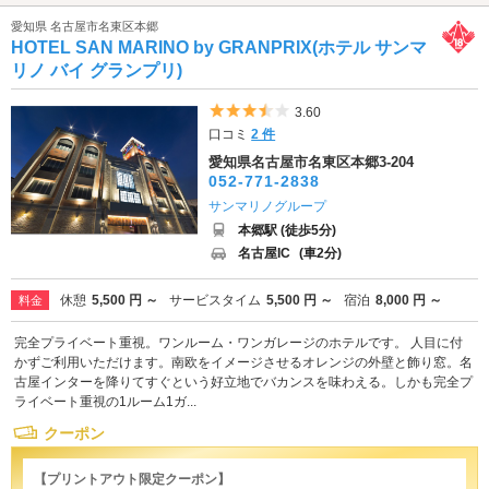
愛知県 名古屋市名東区本郷
HOTEL SAN MARINO by GRANPRIX(ホテル サンマ
リノ バイ グランプリ)
5つ星のうち3.5
3.60
口コミ
2 件
愛知県名古屋市名東区本郷3-204
052-771-2838
サンマリノグループ
本郷駅 (徒歩5分)
名古屋IC
(車2分)
休憩
5,500 円 ～
サービスタイム
5,500 円 ～
宿泊
8,000 円 ～
料金
完全プライベート重視。ワンルーム・ワンガレージのホテルです。 人目に付
かずご利用いただけます。南欧をイメージさせるオレンジの外壁と飾り窓。名
古屋インターを降りてすぐという好立地でバカンスを味わえる。しかも完全プ
ライベート重視の1ルーム1ガ...
クーポン
【プリントアウト限定クーポン】