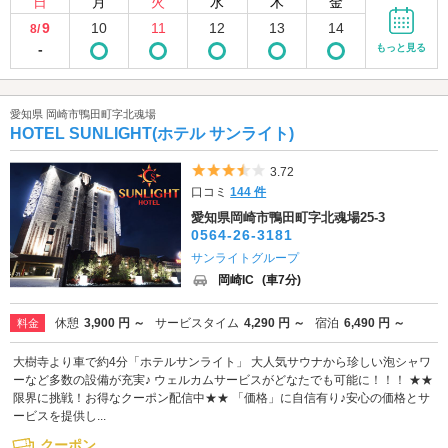
日
月
火
水
木
金
9
10
11
12
13
14
8/
-
もっと見る
愛知県 岡崎市鴨田町字北魂場
HOTEL SUNLIGHT(ホテル サンライト)
5つ星のうち3.5
3.72
口コミ
144 件
愛知県岡崎市鴨田町字北魂場25-3
0564-26-3181
サンライトグループ
岡崎IC
(車7分)
休憩
3,900 円 ～
サービスタイム
4,290 円 ～
宿泊
6,490 円 ～
料金
大樹寺より車で約4分「ホテルサンライト」 大人気サウナから珍しい泡シャワ
ーなど多数の設備が充実♪ ウェルカムサービスがどなたでも可能に！！！ ★★
限界に挑戦！お得なクーポン配信中★★ 「価格」に自信有り♪安心の価格とサ
ービスを提供し...
クーポン