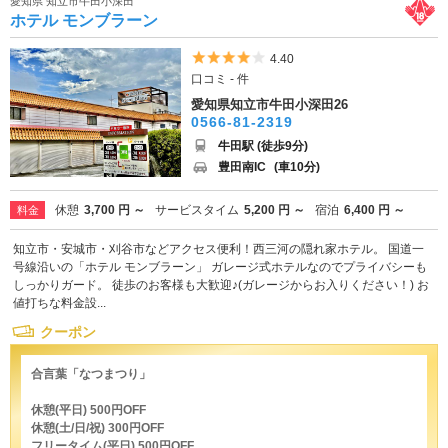
愛知県 知立市牛田小深田
ホテル モンブラーン
5つ星のうち4
4.40
口コミ - 件
愛知県知立市牛田小深田26
0566-81-2319
牛田駅 (徒歩9分)
豊田南IC
(車10分)
休憩
3,700 円 ～
サービスタイム
5,200 円 ～
宿泊
6,400 円 ～
料金
知立市・安城市・刈谷市などアクセス便利！西三河の隠れ家ホテル。 国道一
号線沿いの「ホテル モンブラーン」 ガレージ式ホテルなのでプライバシーも
しっかりガード。 徒歩のお客様も大歓迎♪(ガレージからお入りください！) お
値打ちな料金設...
クーポン
合言葉「なつまつり」
休憩(平日) 500円OFF
休憩(土/日/祝) 300円OFF
フリータイム(平日) 500円OFF