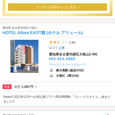
クーポン内容をもっと見る
愛知県 名古屋市緑区大根山
HOTEL Allure EAST館 (ホテル アリュール)
5つ星のうち2.5
2.60
口コミ
1 件
愛知県名古屋市緑区大根山2-406
052-624-0888
アーバンリゾーツグループ
南大高駅 (徒歩10分)
大高IC
(車10分)
休憩
2,480 円 ～
料金
News!! 2021年12月〜お得な新プラン滞在時間制「フレックスタイム」始まり
ました!!