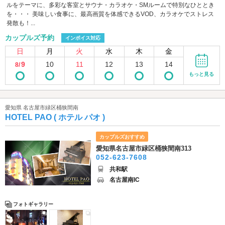
ルをテーマに、多彩な客室とサウナ・カラオケ・SMルームで特別なひととき
を・・・ 美味しい食事に、最高画質を体感できるVOD、カラオケでストレス
発散も！...
カップルズ予約
インボイス対応
日
月
火
水
木
金
9
10
11
12
13
14
8/
もっと見る
愛知県 名古屋市緑区桶狭間南
HOTEL PAO ( ホテル パオ )
カップルズおすすめ
愛知県名古屋市緑区桶狭間南313
052-623-7608
共和駅
名古屋南IC
フォトギャラリー