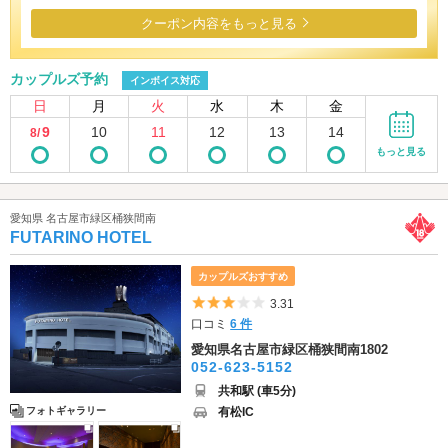
クーポン内容をもっと見る
カップルズ予約
インボイス対応
日
月
火
水
木
金
9
10
11
12
13
14
8/
もっと見る
愛知県 名古屋市緑区桶狭間南
FUTARINO HOTEL
カップルズおすすめ
5つ星のうち3
3.31
口コミ
6 件
愛知県名古屋市緑区桶狭間南1802
052-623-5152
共和駅 (車5分)
有松IC
フォトギャラリー