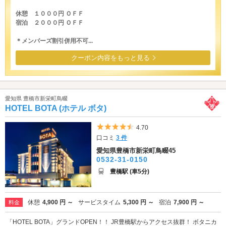
休憩 １０００円 ＯＦＦ
宿泊 ２０００円 ＯＦＦ
＊メンバーズ割引併用不可...
クーポン内容をもっと見る
愛知県 豊橋市新栄町鳥畷
HOTEL BOTA (ホテル ボタ)
5つ星のうち4.5
4.70
口コミ
3 件
愛知県豊橋市新栄町鳥畷45
0532-31-0150
豊橋駅 (車5分)
休憩
4,900 円 ～
サービスタイム
5,300 円 ～
宿泊
7,900 円 ～
料金
「HOTEL BOTA」グランドOPEN！！ JR豊橋駅からアクセス抜群！ ボタニカ