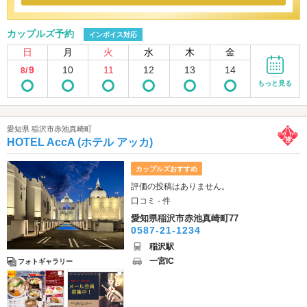
カップルズ予約
インボイス対応
日
月
火
水
木
金
9
10
11
12
13
14
8/
もっと見る
愛知県 稲沢市赤池真崎町
HOTEL AccA (ホテル アッカ)
カップルズおすすめ
評価の投稿はありません。
口コミ - 件
愛知県稲沢市赤池真崎町77
0587-21-1234
稲沢駅
一宮IC
フォトギャラリー