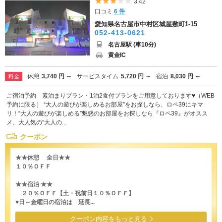
5つ星のうち3
3.42
口コミ
6 件
愛知県名古屋市中村区城屋敷町1-15
052-413-0621
名古屋駅 (車10分)
黄金IC
休憩
3,740 円 ～
サービスタイム
5,720 円 ～
宿泊
8,030 円 ～
料金
ご宿泊予約 素泊まりプラン・1泊2食付プランをご用意しております♥（WEB
予約に限る） “大人の遊びが楽しめるお部屋”をお探しなら、ロペ39にキマ
リ！“大人の遊びが楽しめる”魅惑のお部屋をお探しなら『ロペ39』がオスス
メ。大人気の“大人の...
クーポン
★★休憩 全日★★
１０％ＯＦＦ
★★宿泊 ★★
２０％ＯＦＦ【土・祝前日１０％ＯＦＦ】
♥日～金曜日の宿泊は 延長...
クーポン内容をもっと見る