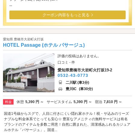
...
クーポン内容をもっと見る
愛知県 豊橋市大岩町火打坂
HOTEL Passage (ホテル パサージュ)
評価の投稿はありません。
口コミ - 件
愛知県豊橋市大岩町火打坂19-2
0532-43-0773
二川駅 (車3分)
豊川IC
(車30分)
休憩
5,390 円 ～
サービスタイム
5,390 円 ～
宿泊
7,810 円 ～
料金
国道1号線からスグで、人目に付きにくい隠れ家ホテル！税・サ込みのリーズ
ナブルな料金体系でとっても安心☆ 豊富なアメニティの無料サービスは有名
ブランドのアイテムを多数ご用意！自然に囲まれた、清潔感あふれるカジュア
ルホテル「パサージュ」。国道...