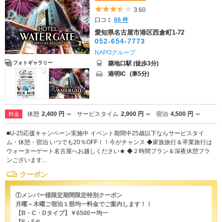
5つ星のうち3.5
3.60
口コミ
66 件
愛知県名古屋市港区西倉町1-72
052-654-7773
NAPOグループ
築地口駅 (徒歩3分)
フォトギャラリー
港明IC
(車5分)
休憩
2,400 円 ～
サービスタイム
2,900 円 ～
宿泊
4,500 円 ～
料金
■U-25応援キャンペーン実施中 イベント期間中25歳以下ならサービスタイ
ム・休憩・宿泊 いつでも20％OFF！！今がチャンス ◆家族旅行＆卒業旅行は
ウォーターゲート名古屋へお越しください★ ◆２時間プラン＆深夜休憩プラ
ンございます...
クーポン
①メンバー様限定期間限定特別クーポン
月曜～木曜ご宿泊１部均一料金でご案内します！！
【B・C・Dタイプ】￥6500ー均一