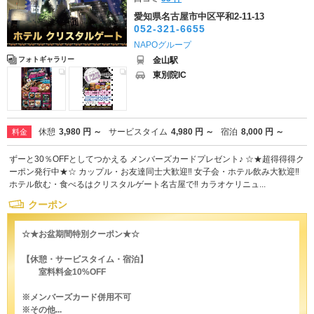
愛知県名古屋市中区平和2-11-13
052-321-6655
NAPOグループ
金山駅
フォトギャラリー
東別院IC
休憩
3,980 円 ～
サービスタイム
4,980 円 ～
宿泊
8,000 円 ～
料金
ずーと30％OFFとしてつかえる メンバーズカードプレゼント♪ ☆★超得得得ク
ーポン発行中★☆ カップル・お友達同士大歓迎‼ 女子会・ホテル飲み大歓迎‼
ホテル飲む・食べるはクリスタルゲート名古屋で‼ カラオケリニュ...
クーポン
☆★お盆期間特別クーポン★☆
【休憩・サービスタイム・宿泊】
室料料金10%OFF
※メンバーズカード併用不可
※その他...