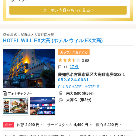
【E・Fタ...
クーポン内容をもっと見る
愛知県 名古屋市緑区大高町南炭焼
HOTEL WiLL EX大高 (ホテル ウィル EX大高)
カップルズおすすめ
5つ星のうち3.5
3.68
口コミ
17 件
愛知県名古屋市緑区大高町南炭焼22-1
052-624-0081
CLUB CHAPEL HOTELS
南大高駅 (車5分)
フォトギャラリー
大高IC
(車3分)
休憩
2,990 円 ～
サービスタイム
4,490 円 ～
宿泊
5,490 円 ～
料金