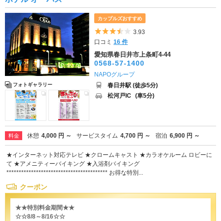
カップルズおすすめ
5つ星のうち3.5
3.93
口コミ
16 件
愛知県春日井市上条町4-44
0568-57-1400
NAPOグループ
春日井駅 (徒歩5分)
フォトギャラリー
松河戸IC
(車5分)
休憩
4,000 円 ～
サービスタイム
4,700 円 ～
宿泊
6,900 円 ～
料金
★インターネット対応テレビ ★クロームキャスト ★カラオケルーム ロビーに
て ★アメニティーバイキング ★入浴剤バイキング
***************************************** お得な特別...
クーポン
★★特別料金期間★★
☆☆8/8～8/16☆☆