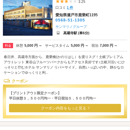
5つ星のうち3
3.25
口コミ
1 件
愛知県瀬戸市鹿乗町1195
0568-51-1305
サンマリノグループ
高蔵寺駅 (車6分)
休憩
5,000 円 ～
サービスタイム
5,000 円 ～
宿泊
7,000 円 ～
料金
春日井、高蔵寺方面から、鹿乗橋(かのりはし）を渡りスグ！土岐プレミアム
アウトレット 東谷山フルーツパークからもアクセス良好です♪土岐川沿いにひ
っそりと佇むホテル サンマリノ リバーサイド。自然いっぱいの中、静かなロ
ケーションでゆっくりと利...
クーポン
【プリントアウト限定クーポン】
平日休憩３，５００円均一・平日宿泊５，５００円均一
クーポン内容をもっと見る