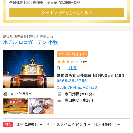
全日休憩1,500円OFF、全日宿泊2,000円OFF
クーポン内容をもっと見る
愛知県 西春日井郡豊山町豊場大山
ホテル ロコガーデン 小牧
カップルズおすすめ
5つ星のうち3.5
3.65
口コミ
11 件
愛知県西春日井郡豊山町豊場大山116-1
0568-28-2755
CLUB CHAPEL HOTELS
春日井駅 (車10分)
フォトギャラリー
豊山南IC
(車1分)
休憩
2,960 円 ～
サービスタイム
4,940 円 ～
宿泊
4,940 円 ～
料金