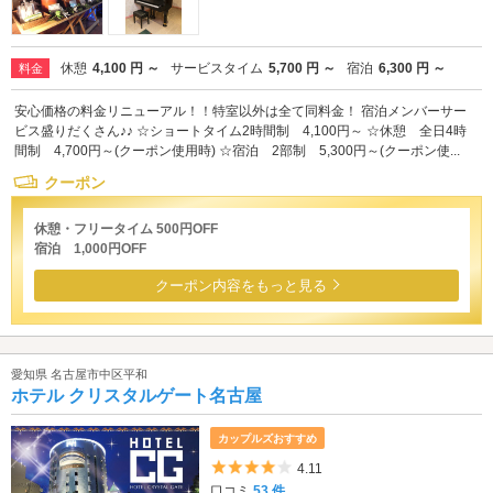
休憩
4,100 円 ～
サービスタイム
5,700 円 ～
宿泊
6,300 円 ～
料金
安心価格の料金リニューアル！！特室以外は全て同料金！ 宿泊メンバーサー
ビス盛りだくさん♪♪ ☆ショートタイム2時間制 4,100円～ ☆休憩 全日4時
間制 4,700円～(クーポン使用時) ☆宿泊 2部制 5,300円～(クーポン使...
クーポン
休憩・フリータイム 500円OFF
宿泊 1,000円OFF
クーポン内容をもっと見る
愛知県 名古屋市中区平和
ホテル クリスタルゲート名古屋
カップルズおすすめ
5つ星のうち4
4.11
口コミ
53 件