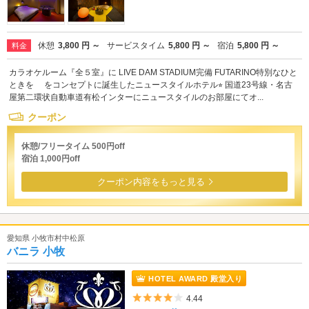
休憩
3,800 円 ～
サービスタイム
5,800 円 ～
宿泊
5,800 円 ～
料金
カラオケルーム『全５室』に LIVE DAM STADIUM完備 FUTARINO特別なひと
ときを をコンセプトに誕生したニュースタイルホテル⭐︎ 国道23号線・名古
屋第二環状自動車道有松インターにニュースタイルのお部屋にてオ...
クーポン
休憩/フリータイム 500円off
宿泊 1,000円off
クーポン内容をもっと見る
愛知県 小牧市村中松原
バニラ 小牧
HOTEL AWARD 殿堂入り
5つ星のうち4
4.44