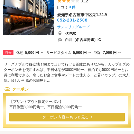
5つ星のうち3
3.12
口コミ
9 件
愛知県名古屋市中区栄1-24-9
052-231-2508
サンマリノグループ
伏見駅
白川（名古屋高速）IC
休憩
5,000 円 ～
サービスタイム
5,000 円 ～
宿泊
7,000 円 ～
料金
リーズナブルで好立地！栄まで歩いて行ける距離にありながら、カップルズの
クーポン券を使用すれば、平日休憩が3000円均一。宿泊でも5000円均一とお
得に利用できる。余ったお金は食事やデートに使える、と若いカップルに大人
気。珍しい和風のお部屋も...
クーポン
【プリントアウト限定クーポン】
平日休憩3,000円均一、平日宿泊5,000円均一
クーポン内容をもっと見る