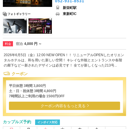
052-931-8531
新栄町駅
東新町IC
フォトギャラリー
宿泊
4,000 円 ～
料金
2026年6月5日（金）12:00 NEW OPEN！！ リニューアルOPENしたオリエン
タルホテルは、和を用いた新しい空間！ キレイな外観とエントランスや各階
の廊下など一新されたデザインは必見です！ 全てが新しくなった213号...
クーポン
平日休憩 3時間 3,800円
土・日・祝休憩 3時間 4,800円
7時間以上ご利用の場合 1500円OFF
クーポン内容をもっと見る
カップルズ予約
インボイス対応