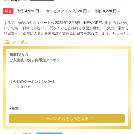
休憩
4,920 円 ～
サービスタイム
7,120 円 ～
宿泊
8,220 円 ～
料金
まるで、物語の中のリゾートへ 2025年12月8日、NEW OPEN 旅まではいかな
い。でも 、日常じゃない 。 門をくぐると揺れる水面が現れ、一気に日常から
非日常へ。 部屋に入ると異国感漂う雰囲気に日常を忘れてしまう、ちょっと...
クーポン
簡単TV入力
ご入室後30分以内限定クーポン！
【今月のクーポンナンバー】
２００８
●基本...
クーポン内容をもっと見る