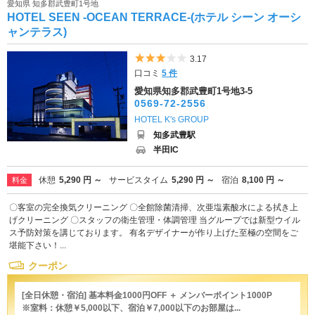
愛知県 知多郡武豊町1号地
HOTEL SEEN -OCEAN TERRACE-(ホテル シーン オーシ
ャンテラス)
5つ星のうち3
3.17
口コミ
5 件
愛知県知多郡武豊町1号地3-5
0569-72-2556
HOTEL K's GROUP
知多武豊駅
半田IC
休憩
5,290 円 ～
サービスタイム
5,290 円 ～
宿泊
8,100 円 ～
料金
〇客室の完全換気クリーニング 〇全館除菌清掃、次亜塩素酸水による拭き上
げクリーニング 〇スタッフの衛生管理・体調管理 当グループでは新型ウイル
ス予防対策を講じております。 有名デザイナーが作り上げた至極の空間をご
堪能下さい！...
クーポン
[全日休憩・宿泊] 基本料金1000円OFF ＋ メンバーポイント1000P
※室料：休憩￥5,000以下、宿泊￥7,000以下のお部屋は...