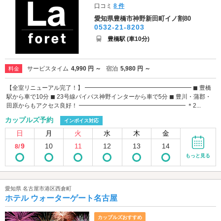
口コミ
8 件
愛知県豊橋市神野新田町イノ割80
0532-21-8203
豊橋駅 (車10分)
サービスタイム
4,990 円 ～
宿泊
5,980 円 ～
料金
【全室リニューアル完了！】 ━━━━━━━━━━━━━━━━━━ ◼︎ 豊橋
駅から車で10分 ◼︎ 23号線バイパス神野インターから車で5分 ◼︎ 豊川・蒲郡・
田原からもアクセス良好！ ━━━━━━━━━━━━━━━━━━ ＊2...
カップルズ予約
インボイス対応
日
月
火
水
木
金
9
10
11
12
13
14
8/
もっと見る
愛知県 名古屋市港区西倉町
ホテル ウォーターゲート名古屋
カップルズおすすめ