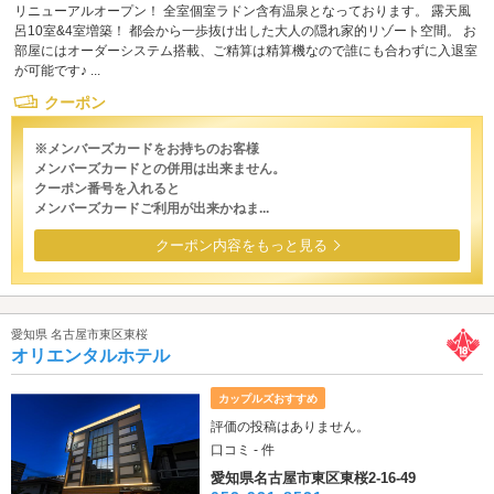
リニューアルオープン！ 全室個室ラドン含有温泉となっております。 露天風
呂10室&4室増築！ 都会から一歩抜け出した大人の隠れ家的リゾート空間。 お
部屋にはオーダーシステム搭載、ご精算は精算機なので誰にも合わずに入退室
が可能です♪ ...
クーポン
※メンバーズカードをお持ちのお客様
メンバーズカードとの併用は出来ません。
クーポン番号を入れると
メンバーズカードご利用が出来かねま...
クーポン内容をもっと見る
愛知県 名古屋市東区東桜
オリエンタルホテル
カップルズおすすめ
評価の投稿はありません。
口コミ - 件
愛知県名古屋市東区東桜2-16-49