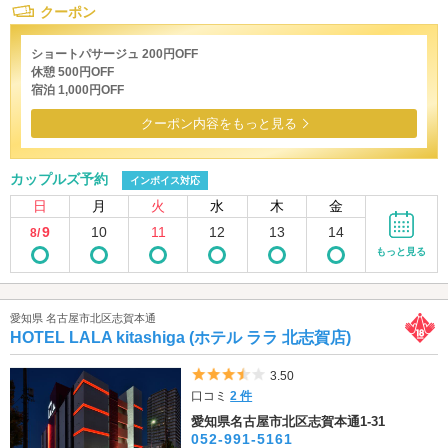
クーポン
ショートパサージュ 200円OFF
休憩 500円OFF
宿泊 1,000円OFF
クーポン内容をもっと見る
カップルズ予約
インボイス対応
日
月
火
水
木
金
9
10
11
12
13
14
8/
もっと見る
愛知県 名古屋市北区志賀本通
HOTEL LALA kitashiga (ホテル ララ 北志賀店)
5つ星のうち3.5
3.50
口コミ
2 件
愛知県名古屋市北区志賀本通1-31
052-991-5161