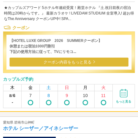
★カップルズアワード 5ホテル年連続受賞！殿堂ホテル 『土.祝日前夜の宿泊
時間は20時からです。』 最新カラオケ ! LIVEDAM STUDIUM 全室導入! 超お得
なThe Anniversary クーポンUP中! SPA...
クーポン
【HOTEL LUXE GROUP 2026 SUMMERクーポン】
休憩または宿泊1000円割引
下記の使用方法に従って、TVにリモコ...
クーポン内容をもっと見る
カップルズ予約
木
金
土
日
月
火
6
7
8
9
10
11
8/
-
もっと見る
愛知県 碧南市山神町
ホテル シーザー／アイネシーザー