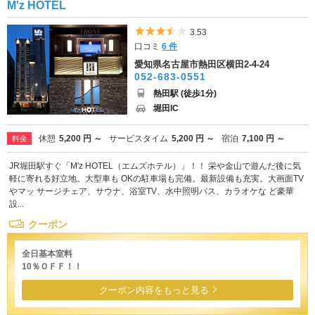
M'z HOTEL
5つ星のうち3.5
3.53
口コミ
6 件
愛知県名古屋市熱田区横田2-4-24
052-683-0551
熱田駅 (徒歩1分)
堀田IC
休憩
5,200 円 ～
サービスタイム
5,200 円 ～
宿泊
7,100 円 ～
料金
JR堀田駅すぐ「M'z HOTEL（エムズホテル）」！！ 栄や金山で遊んだ後に気
軽に寄れる好立地。大型車も OKの駐車場も完備。最新設備も充実。大画面TV
やマッ サージチェア、サウナ、浴室TV、水中照明バス、カラオケな ど豪華
設...
クーポン
全日基本室料
10％ＯＦＦ！！
クーポン内容をもっと見る