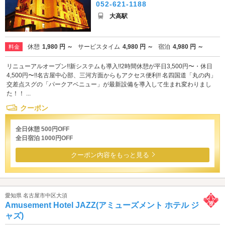
052-621-1188
大高駅
休憩
1,980 円 ～
サービスタイム
4,980 円 ～
宿泊
4,980 円 ～
料金
リニューアルオープン!!新システムも導入!!2時間休憩が平日3,500円〜・休日
4,500円〜!!名古屋中心部、三河方面からもアクセス便利!! 名四国道「丸の内」
交差点スグの「パークアベニュー」が最新設備を導入して生まれ変わりまし
た！！ ...
クーポン
全日休憩 500円OFF
全日宿泊 1000円OFF
クーポン内容をもっと見る
愛知県 名古屋市中区大須
Amusement Hotel JAZZ(アミューズメント ホテル ジ
ャズ)