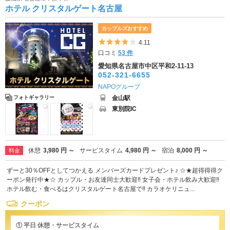
ホテル クリスタルゲート名古屋
カップルズおすすめ
5つ星のうち4
4.11
口コミ
53 件
愛知県名古屋市中区平和2-11-13
052-321-6655
NAPOグループ
金山駅
フォトギャラリー
東別院IC
休憩
3,980 円 ～
サービスタイム
4,980 円 ～
宿泊
8,000 円 ～
料金
ずーと30％OFFとしてつかえる メンバーズカードプレゼント♪ ☆★超得得得ク
ーポン発行中★☆ カップル・お友達同士大歓迎‼ 女子会・ホテル飲み大歓迎‼
ホテル飲む・食べるはクリスタルゲート名古屋で‼ カラオケリニュ...
クーポン
① 平日 休憩・サービスタイム