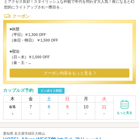
とアクセス良好！スタイリッシュな外観で年代を問わず大人気！夜になると幻
想的にライトアップされ一際目を...
クーポン
■休憩
（平日）￥1,300 OFF
（休日・特日） ￥1,500 OFF
■宿泊
（日～木）￥1,500 OFF
（金・土・...
クーポン内容をもっと見る
カップルズ予約
インボイス対応
木
金
土
日
月
火
6
7
8
9
10
11
8/
-
-
-
-
-
-
もっと見る
愛知県 名古屋市緑区大根山