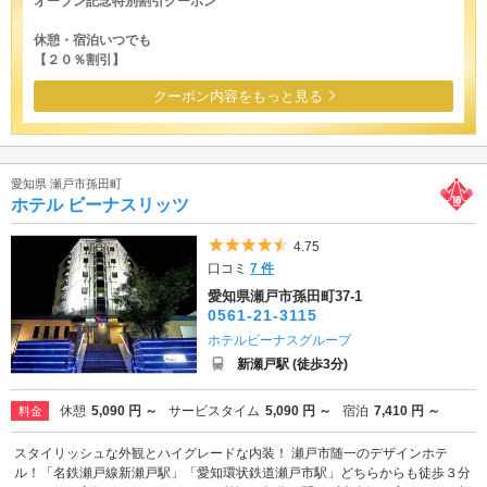
オープン記念特別割引クーポン
休憩・宿泊いつでも
【２０％割引】
クーポン内容をもっと見る
愛知県 瀬戸市孫田町
ホテル ビーナスリッツ
5つ星のうち4.5
4.75
口コミ
7 件
愛知県瀬戸市孫田町37-1
0561-21-3115
ホテルビーナスグループ
新瀬戸駅 (徒歩3分)
休憩
5,090 円 ～
サービスタイム
5,090 円 ～
宿泊
7,410 円 ～
料金
スタイリッシュな外観とハイグレードな内装！ 瀬戸市随一のデザインホテ
ル！「名鉄瀬戸線新瀬戸駅」「愛知環状鉄道瀬戸市駅」どちらからも徒歩３分