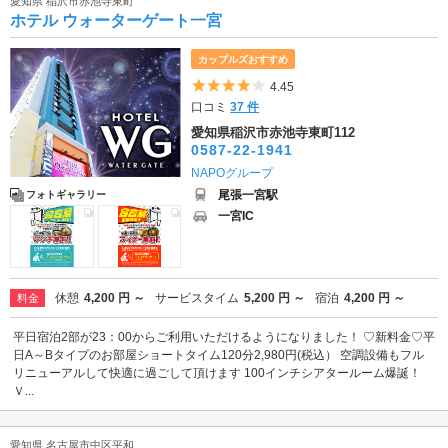
愛知県 稲沢市赤池寺東町
ホテル ウォーターゲート一宮
カップルズおすすめ
5つ星のうち4
4.45
口コミ
37 件
愛知県稲沢市赤池寺東町112
0587-22-1941
NAPOグループ
尾張一宮駅
フォトギャラリー
一宮IC
休憩
4,200 円 ～
サービスタイム
5,200 円 ～
宿泊
4,200 円 ～
料金
平日宿泊2部が23：00からご利用いただけるようになりました！ ♡新料金♡平
日A～Bタイプのお部屋ショートタイム120分2,980円(税込） 空調設備もフル
リニューアルして快適に過ごして頂けます 100インチシアタールーム爆誕！
Ｖ...
愛知県 名古屋市中区平和