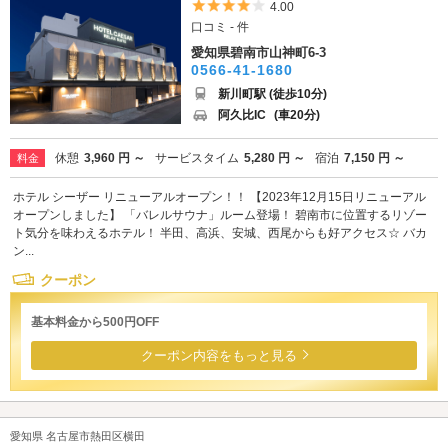
5つ星のうち4
4.00
口コミ - 件
愛知県碧南市山神町6-3
0566-41-1680
新川町駅 (徒歩10分)
阿久比IC
(車20分)
休憩
3,960 円 ～
サービスタイム
5,280 円 ～
宿泊
7,150 円 ～
料金
ホテル シーザー リニューアルオープン！！ 【2023年12月15日リニューアル
オープンしました】 「バレルサウナ」ルーム登場！ 碧南市に位置するリゾー
ト気分を味わえるホテル！ 半田、高浜、安城、西尾からも好アクセス☆ バカ
ン...
クーポン
基本料金から500円OFF
クーポン内容をもっと見る
愛知県 名古屋市熱田区横田