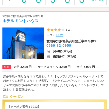
-
愛知県 知多郡美浜町豊丘字中平井
ホテル ミントハウス
5つ星のうち4
4.45
口コミ
16 件
愛知県知多郡美浜町豊丘字中平井96
0569-82-0959
河和駅 (車5分)
南知多IC
(車5分)
休憩
3,400 円 ～
サービスタイム
4,400 円 ～
宿泊
5,900 円 ～
料金
知多半島へ来たならココで決まり！！ 【カップルズスペシャルクーポン】で
超オトクに利用しよう！！ 大型TV、リクライニングベッド、ジェットバスな
ど全室完備♪知多半島でホテル選びに失敗したくないなら「ミントハウス」で
決まり！ 各客室はそれ...
クーポン
【クーポン番号：3012】