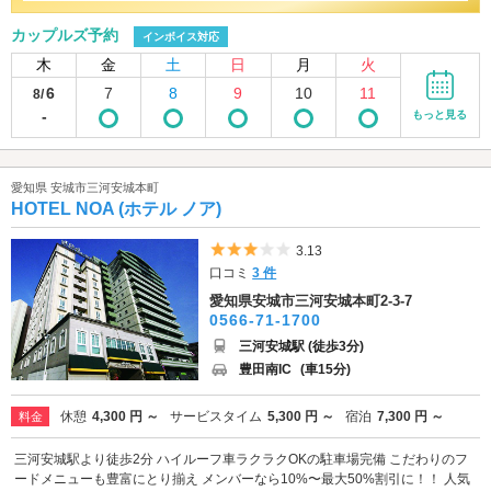
カップルズ予約
インボイス対応
木
金
土
日
月
火
6
7
8
9
10
11
8/
-
もっと見る
愛知県 安城市三河安城本町
HOTEL NOA (ホテル ノア)
5つ星のうち3
3.13
口コミ
3 件
愛知県安城市三河安城本町2-3-7
0566-71-1700
三河安城駅 (徒歩3分)
豊田南IC
(車15分)
休憩
4,300 円 ～
サービスタイム
5,300 円 ～
宿泊
7,300 円 ～
料金
三河安城駅より徒歩2分 ハイルーフ車ラクラクOKの駐車場完備 こだわりのフ
ードメニューも豊富にとり揃え メンバーなら10%〜最大50%割引に！！ 人気