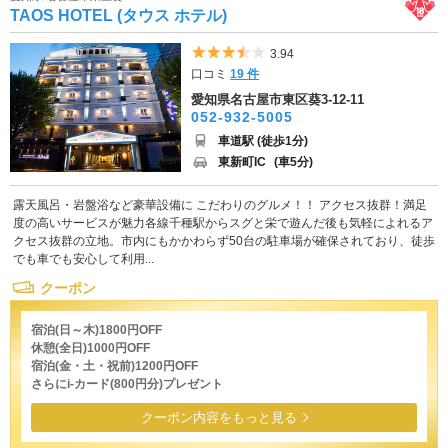
TAOS HOTEL (タウス ホテル)
5つ星のうち3.5
3.94
口コミ
19 件
愛知県名古屋市東区葵3-12-11
052-932-5005
車道駅 (徒歩1分)
東新町IC
(車5分)
露天風呂・岩盤浴など豪華設備に こだわりのグルメ！！ アクセス抜群！満足
度の高いサービスが魅力各線千種駅からスグと栄で遊んだ後も気軽によれるア
クセス抜群の立地。市内にもかかわらず50台の駐車場が確保されており、徒歩
でも車でも安心して利用...
クーポン
宿泊(日～木)1800円OFF
休憩(全日)1000円OFF
宿泊(金・土・祝前)1200円OFF
さらにi-カード(800円分)プレゼント
クーポン内容をもっと見る