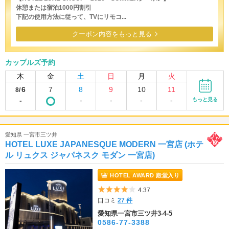
休憩または宿泊1000円割引
下記の使用方法に従って、TVにリモコ...
クーポン内容をもっと見る
カップルズ予約
木
金
土
日
月
火
6
7
8
9
10
11
8/
-
-
-
-
-
もっと見る
愛知県 一宮市三ツ井
HOTEL LUXE JAPANESQUE MODERN 一宮店 (ホテ
ル リュクス ジャパネスク モダン 一宮店)
HOTEL AWARD 殿堂入り
5つ星のうち4
4.37
口コミ
27 件
愛知県一宮市三ツ井3-4-5
0586-77-3388