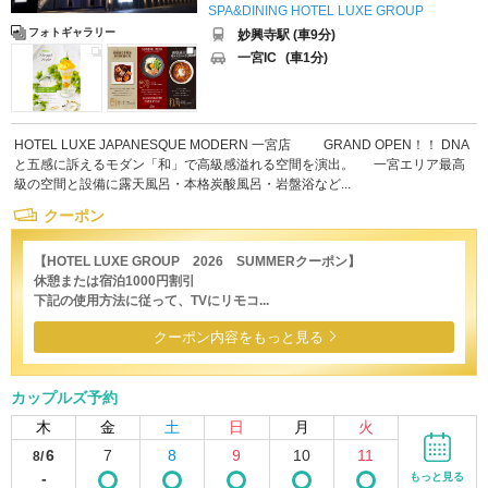
SPA&DINING HOTEL LUXE GROUP
フォトギャラリー
妙興寺駅 (車9分)
一宮IC
(車1分)
HOTEL LUXE JAPANESQUE MODERN 一宮店 GRAND OPEN！！ DNA
と五感に訴えるモダン「和」で高級感溢れる空間を演出。 一宮エリア最高
級の空間と設備に露天風呂・本格炭酸風呂・岩盤浴など...
クーポン
【HOTEL LUXE GROUP 2026 SUMMERクーポン】
休憩または宿泊1000円割引
下記の使用方法に従って、TVにリモコ...
クーポン内容をもっと見る
カップルズ予約
木
金
土
日
月
火
6
7
8
9
10
11
8/
-
もっと見る