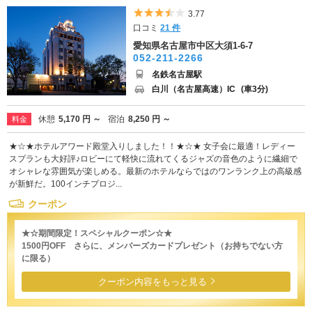
5つ星のうち3.5
3.77
口コミ
21 件
愛知県名古屋市中区大須1-6-7
052-211-2266
名鉄名古屋駅
白川（名古屋高速）IC
(車3分)
休憩
5,170 円 ～
宿泊
8,250 円 ～
料金
★☆★ホテルアワード殿堂入りしました！！★☆★ 女子会に最適！レディー
スプランも大好評♪ロビーにて軽快に流れてくるジャズの音色のように繊細で
オシャレな雰囲気が楽しめる。最新のホテルならではのワンランク上の高級感
が新鮮だ。100インチプロジ...
クーポン
★☆期間限定！スペシャルクーポン☆★
1500円OFF さらに、メンバーズカードプレゼント（お持ちでない方
に限る）
クーポン内容をもっと見る