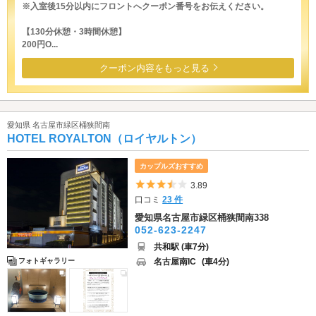
※入室後15分以内にフロントへクーポン番号をお伝えください。
【130分休憩・3時間休憩】
200円O...
クーポン内容をもっと見る
愛知県 名古屋市緑区桶狭間南
HOTEL ROYALTON（ロイヤルトン）
カップルズおすすめ
5つ星のうち3.5
3.89
口コミ
23 件
愛知県名古屋市緑区桶狭間南338
052-623-2247
共和駅 (車7分)
名古屋南IC
(車4分)
フォトギャラリー