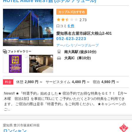
HOTEL Allure WEST館 (ホテル アリュール)
カップルズおすすめ
5つ星のうち2.5
2.73
口コミ
6 件
愛知県名古屋市緑区大根山2-401
052-623-2223
アーバンリゾーツグループ
南大高駅 (徒歩10分)
フォトギャラリー
大高IC
(車10分)
休憩
2,980 円 ～
サービスタイム
4,480 円 ～
宿泊
4,980 円 ～
料金
News!! ★『特選予約』始めました★ 宿泊予約でお得な特典をＧＥＴ！ 【月〜
木曜 宿泊1部】を事前にTELにて ご予約いただくと3つの特典をご利用でき
ます。 ご宿泊の際は是非『特選予約』をご利用ください。 ★キャンペーンの
ご...
愛知県 豊川市篠束町仲堀
ロンシャン