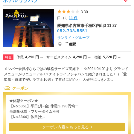
ホテル リゾパラ
5つ星のうち3
3.30
口コミ
11 件
愛知県名古屋市千種区内山3-11-27
052-733-5551
サンライトグループ
千種駅
休憩
4,290 円 ～
サービスタイム
4,290 円 ～
宿泊
5,720 円 ～
料金
メンバー会員様ならではの破格サービス実施中！ ☆2024.04.01より グランド
メニューがリニューアル♪♫ ナイトライフジャパンで紹介されました♪ （「愛
知県・綺麗で安いラブホ10選」で冒頭に紹介♪） 大好評につき♪ ①...
クーポン
★休憩クーポン★
【No.5351】平日(月~金) 休憩 5,390円均一
※深夜休憩・フリータイム不可
【No.3344】休日(土...
クーポン内容をもっと見る