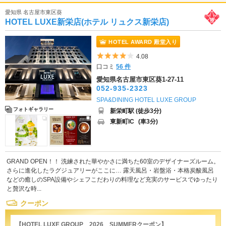
愛知県 名古屋市東区葵
HOTEL LUXE新栄店(ホテル リュクス新栄店)
HOTEL AWARD 殿堂入り
5つ星のうち4
4.08
口コミ
56 件
愛知県名古屋市東区葵1-27-11
052-935-2323
SPA&DINING HOTEL LUXE GROUP
フォトギャラリー
新栄町駅 (徒歩3分)
東新町IC
(車3分)
GRAND OPEN！！ 洗練された華やかさに満ちた60室のデザイナーズルーム。
さらに進化したラグジュアリーがここに… 露天風呂・岩盤浴・本格炭酸風呂
などの癒しのSPA設備やシェフこだわりの料理など充実のサービスでゆったり
と贅沢な時...
クーポン
【HOTEL LUXE GROUP 2026 SUMMERクーポン】