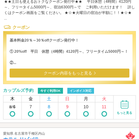
★★土日も使えるおトクなクーポン発行中★★ 平日休憩（4時間）4120円
～、フリータイム5000円～、宿泊6300円～で ご利用いただけます！ 詳し
くはクーポン画面をご覧ください。 ★☆★火曜日の宿泊が半額に！！★☆★
...
クーポン
基本料金20％～30％offクーポン発行中！
① 20%off 平日 休憩（4時間）4120円～、フリータイム5000円～！
②...
クーポン内容をもっと見る
カップルズ予約
今すぐ利用OK
インボイス対応
木
金
土
日
月
火
6
7
8
9
10
11
8/
もっと見る
愛知県 名古屋市千種区内山