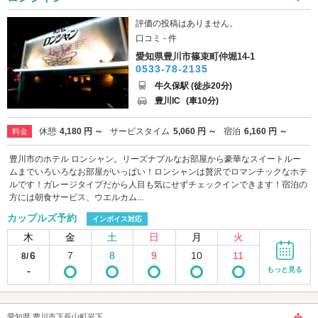
評価の投稿はありません。
口コミ - 件
愛知県豊川市篠束町仲堀14-1
0533-78-2135
牛久保駅 (徒歩20分)
豊川IC
(車10分)
休憩
4,180 円 ～
サービスタイム
5,060 円 ～
宿泊
6,160 円 ～
料金
豊川市のホテル ロンシャン。リーズナブルなお部屋から豪華なスイートルー
ムまでいろいろなお部屋がいっぱい！ロンシャンは贅沢でロマンチックなホテ
ルです！ガレージタイプだから人目も気にせずチェックインできます！宿泊の
方には朝食サービス、ウエルカム...
カップルズ予約
インボイス対応
木
金
土
日
月
火
6
7
8
9
10
11
8/
-
もっと見る
愛知県 豊川市下長山町岩下