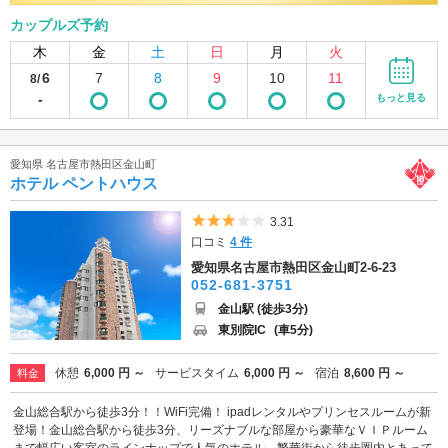
カップルズ予約
木
金
土
日
月
火
6
7
8
9
10
11
8/
-
もっと見る
愛知県 名古屋市熱田区金山町
ホテル ペントハウス
5つ星のうち3
3.31
口コミ
4 件
愛知県名古屋市熱田区金山町2-6-23
052-681-3751
金山駅 (徒歩3分)
東別院IC
(車5分)
休憩
6,000 円 ～
サービスタイム
6,000 円 ～
宿泊
8,600 円 ～
料金
金山総合駅から徒歩3分！！WiFi完備！ ipadレンタルやプリンセスルームが新
登場！金山総合駅から徒歩3分、リーズナブルな部屋から豪華なＶＩＰルーム