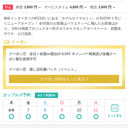
休憩
3,800 円 ～
サービスタイム
4,800 円 ～
宿泊
3,800 円 ～
料金
有松インターすぐのR23沿いにある「ホテルロイヤルトン」が2025年１月に
リニューアオープン！ 全50室のお部屋はバラエティーに飛んだお部屋ばか
り。 100×2画面プロジェクター巨大カラオケス＆シアタースペース、岩盤浴、
サウナ、人口温泉...
クーポン
クーポン① 全日＝休憩or宿泊20％OFF ※メンバー特典及び各種クー
ポン割引併用不可
クーポン② 推し活応援パック（イベント...
クーポン内容をもっと見る
カップルズ予約
今すぐ利用OK
木
金
土
日
月
火
6
7
8
9
10
11
8/
もっと見る