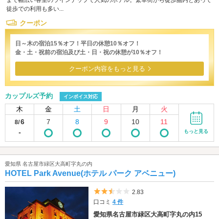
まで幅広い客室のラインナップで人気のホテル。繁華街から徒歩圏内とあって
徒歩での利用も多い...
クーポン
日～木の宿泊15％オフ！平日の休憩10％オフ！
金・土・祝前の宿泊及び土・日・祝の休憩が10％オフ！
クーポン内容をもっと見る
カップルズ予約
インボイス対応
木
金
土
日
月
火
6
7
8
9
10
11
8/
-
もっと見る
愛知県 名古屋市緑区大高町字丸の内
HOTEL Park Avenue(ホテル パーク アベニュー)
5つ星のうち2.5
2.83
口コミ
4 件
愛知県名古屋市緑区大高町字丸の内15