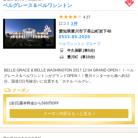
ベルグレース＆ベルワシントン
5つ星のうち4
4.37
口コミ
3 件
愛知県豊川市下長山町岩下48
0533-85-2020
ベルワシントン グループ
牛久保駅 (車5分)
豊川IC
(車10分)
BELLE GRACE & BELLE WASHINGTON 2017.12.04 GRAND OPEN！！ ベル
グレース＆ベルワシントンがグランドOPEN！！豊川インターから南へ約10
分、国道151号線沿いに位置する「ホテル ベルグレ...
クーポン
[全日]基本料金から500円OFF
クーポン内容をもっと見る