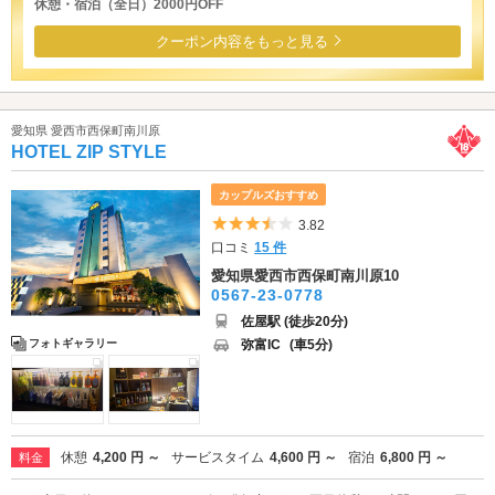
休憩・宿泊（全日）2000円OFF
クーポン内容をもっと見る
愛知県 愛西市西保町南川原
HOTEL ZIP STYLE
カップルズおすすめ
5つ星のうち3.5
3.82
口コミ
15 件
愛知県愛西市西保町南川原10
0567-23-0778
佐屋駅 (徒歩20分)
弥富IC
(車5分)
フォトギャラリー
休憩
4,200 円 ～
サービスタイム
4,600 円 ～
宿泊
6,800 円 ～
料金