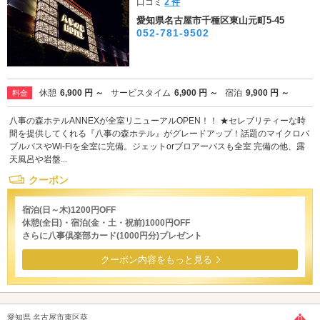
口コミ
2 件
愛知県名古屋市千種区東山元町5-45
052-781-9502
休憩
6,900 円 ～
サービスタイム
6,900 円 ～
宿泊
9,900 円 ～
料金
八事の森ホテルANNEXが全室リニューアルOPEN！！ ★セレブリティーな時
間を提供してくれる『八事の森ホテル』がグレードアップ！話題のマイクロバ
ブルバスやWi-Fiを全室に完備。ジェットorブロアーバスも全室 完備の他、露
天風呂や岩盤...
クーポン
宿泊(日～木)1200円OFF
休憩(全日)・宿泊(金・土・祝前)1000円OFF
さらに八事倶楽部カード(1000円分)プレゼント
クーポン内容をもっと見る
愛知県 名古屋市東区葵