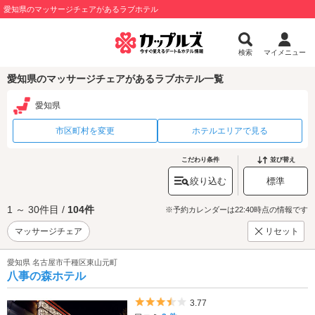
愛知県のマッサージチェアがあるラブホテル
検索
マイメニュー
愛知県のマッサージチェアがあるラブホテル一覧
愛知県
市区町村を変更
ホテルエリアで見る
こだわり条件
並び替え
絞り込む
標準
1 ～ 30件目 /
104件
※予約カレンダーは22:40時点の情報です
マッサージチェア
リセット
愛知県 名古屋市千種区東山元町
八事の森ホテル
5つ星のうち3.5
3.77