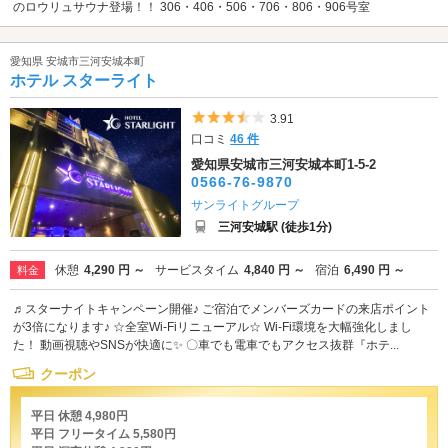
のロウリュサウナ登場！！ 306・406・506・706・806・906号室
愛知県 安城市三河安城本町
ホテル スターライト
5つ星のうち3.5
3.91
口コミ
46 件
愛知県安城市三河安城本町1-5-2
0566-76-9870
サンライトグループ
三河安城駅 (徒歩1分)
休憩
4,290 円 ～
サービスタイム
4,840 円 ～
宿泊
6,490 円 ～
料金
♬スターナイトキャンペーン開催♪ ご宿泊でメンバーズカードの来店ポイント
が3倍になります♪ ☆全室Wi-Fiリニューアル☆ Wi-Fi環境を大幅強化しまし
た！ 動画視聴やSNSが快適に✨ 〇車でも電車でもアクセス抜群『ホテ...
クーポン
平日 休憩 4,980円
平日 フリータイム 5,580円