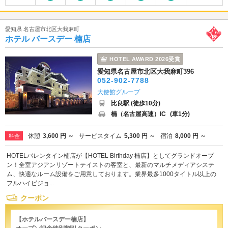
愛知県 名古屋市北区大我麻町
ホテル バースデー 楠店
HOTEL AWARD 2026受賞
愛知県名古屋市北区大我麻町396
052-902-7788
大使館グループ
比良駅 (徒歩10分)
楠（名古屋高速）IC
(車1分)
休憩
3,600 円 ～
サービスタイム
5,300 円 ～
宿泊
8,000 円 ～
料金
HOTELバレンタイン楠店が【HOTEL Birthday 楠店】としてグランドオープ
ン！全室アジアンリゾートテイストの客室と、最新のマルチメディアシステ
ム、快適なルーム設備をご用意しております。業界最多1000タイトル以上の
フルハイビジョ...
クーポン
【ホテルバースデー楠店】