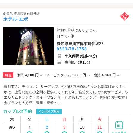
愛知県 豊川市篠束町仲堀
ホテル エポ
評価の投稿はありません。
口コミ - 件
愛知県豊川市篠束町仲堀27
0533-78-3758
牛久保駅 (徒歩20分)
豊川IC
(車10分)
休憩
4,180 円 ～
サービスタイム
5,060 円 ～
宿泊
6,160 円 ～
料金
豊川市のホテル エポ。リーズナブルな価格で居心地の良いお部屋ばかり！エ
ポは、上質な癒しの空間を提供してくれます。宿泊の方には朝食サービス、ウ
エルカムドリンク・スイーツなどサービスも充実！メンバー割引にお得な女子
会プランも大好評！豊川・豊橋・...
カップルズ予約
インボイス対応
木
金
土
日
月
火
6
7
8
9
10
11
8/
もっと見る