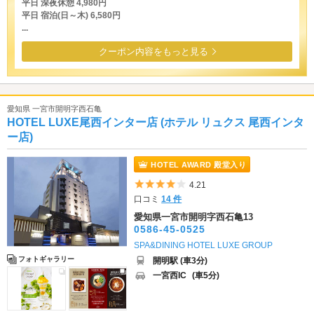
平日 深夜休憩 4,980円
平日 宿泊(日～木) 6,580円
...
クーポン内容をもっと見る
愛知県 一宮市開明字西石亀
HOTEL LUXE尾西インター店 (ホテル リュクス 尾西インタ
ー店)
HOTEL AWARD 殿堂入り
5つ星のうち4
4.21
口コミ
14 件
愛知県一宮市開明字西石亀13
0586-45-0525
SPA&DINING HOTEL LUXE GROUP
フォトギャラリー
開明駅 (車3分)
一宮西IC
(車5分)