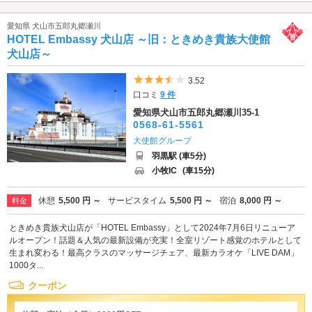
愛知県 犬山市五郎丸郷瀬川
HOTEL Embassy 犬山店 ～旧：ときめき貴族大使館
犬山店～
5つ星のうち3.5
3.52
口コミ
9 件
愛知県犬山市五郎丸郷瀬川35-1
0568-61-5561
大使館グループ
羽黒駅 (車5分)
小牧IC
(車15分)
休憩
5,500 円 ～
サービスタイム
5,500 円 ～
宿泊
8,000 円 ～
料金
ときめき貴族犬山店が「HOTEL Embassy」として2024年7月6日リニューア
ルオープン！話題＆人気の最新設備が充実！全室リゾート感覚のホテルとして
生まれ変わる！最高クラスのマッサージチェア、最新カラオケ「LIVE DAM」
1000タ...
クーポン