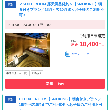
＜SUITE ROOM 露天風呂確約＞【SMOKING】朝
宿泊
食付きプラン／18時～翌10時迄＜お子様のご利用不
可＞
IN 18:00 ～ 23:00 / OUT 翌10:00
ご利用日未指定
（税込）
18,400
料金
円～
空室カレンダー
事前決済（カード）
朝食あり
詳細・予約
DELUXE ROOM【SMOKING】朝食付きプラン／
宿泊
18時～翌10時までご利用OK＜お子様のご利用不可
＞