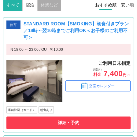
すべて
宿泊
休憩など
おすすめ順
安い順
STANDARD ROOM【SMOKING】朝食付きプラン
宿泊
／18時～翌10時までご利用OK＜お子様のご利用不
可＞
IN 18:00 ～ 23:00 / OUT 翌10:00
ご利用日未指定
（税込）
7,400
料金
円～
空室カレンダー
事前決済（カード）
朝食あり
詳細・予約