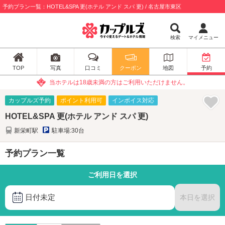
予約プラン一覧：HOTEL&SPA 更(ホテル アンド スパ 更) / 名古屋市東区
検索
マイメニュー
TOP
写真
口コミ
クーポン
地図
予約
当ホテルは18歳未満の方はご利用いただけません。
カップルズ予約
ポイント利用可
インボイス対応
HOTEL&SPA 更(ホテル アンド スパ 更)
新栄町駅
駐車場:30台
予約プラン一覧
ご利用日を選択
日付未定
本日を選択