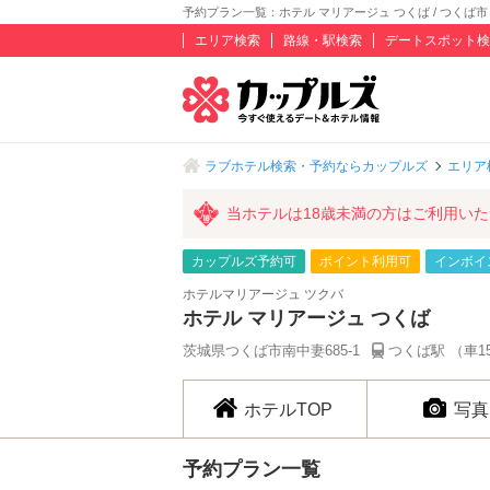
予約プラン一覧：ホテル マリアージュ つくば / つくば市
エリア検索
路線・駅検索
デートスポット検
ラブホテル検索・予約ならカップルズ
エリア
当ホテルは18歳未満の方はご利用い
カップルズ予約可
ポイント利用可
インボイ
ホテルマリアージュ ツクバ
ホテル マリアージュ つくば
茨城県つくば市南中妻685-1
つくば駅 （車1
ホテルTOP
写真
予約プラン一覧