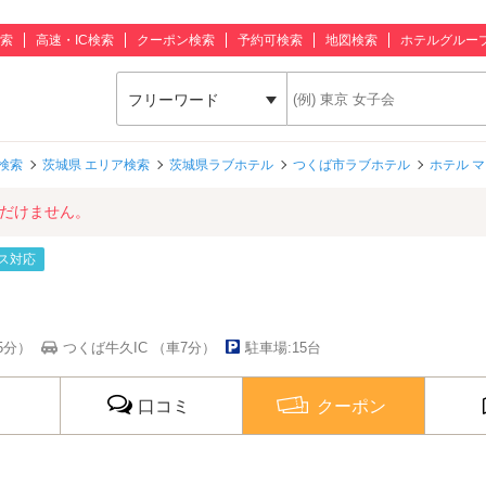
索
高速・IC検索
クーポン検索
予約可検索
地図検索
ホテルグルー
フリーワード
検索
茨城県 エリア検索
茨城県ラブホテル
つくば市ラブホテル
ホテル 
ただけません。
ス対応
5分）
つくば牛久IC （車7分）
駐車場:15台
口コミ
クーポン