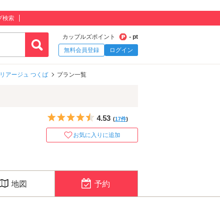
プ検索
カップルズポイント
- pt
無料会員登録
ログイン
マリアージュ つくば
プラン一覧
5つ星のうち4.5
4.53
(
17件
)
お気に入りに追加
地図
予約