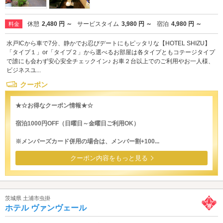
休憩
2,480 円 ～
サービスタイム
3,980 円 ～
宿泊
4,980 円 ～
料金
水戸ICから車で7分、静かでお忍びデートにもピッタリな【HOTEL SHIZU】
「タイプ１」or「タイプ２」から選べるお部屋は各タイプともコテージタイプ
で誰にも会わず安心安全チェックイン♪ お車２台以上でのご利用やお一人様、
ビジネスユ...
クーポン
★☆お得なクーポン情報★☆
宿泊1000円OFF（日曜日～金曜日ご利用OK）
※メンバーズカード併用の場合は、メンバー割+100...
クーポン内容をもっと見る
茨城県 土浦市虫掛
ホテル ヴァンヴェール