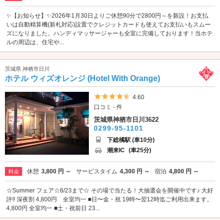
✨【お知らせ】✨2026年1月30日よりご休憩90分で2800円～を新設！お支払
いは自動精算機(新札対応)設置でクレジットカードも使えてお支払いもスムー
ズになりました。ハンディマッサージャーも全室に完備しております！当ホテ
ルの周辺は、住宅や...
茨城県 神栖市日川
ホテル ウィズオレンジ (Hotel With Orange)
5つ星のうち4.5
4.60
口コミ - 件
茨城県神栖市日川3622
0299-95-1101
下総橘駅 (車10分)
潮来IC
(車25分)
休憩
3,800 円 ～
サービスタイム
4,300 円 ～
宿泊
4,800 円 ～
料金
☆Summer フェア☆8/23まで☆ その場で当たる！大抽選会を開催中です♪ 大好
評‼️ 深夜割 4,800円 全室均一 ■日〜金・祝 19時〜翌12時迄ご利用出来ます。
4,800円 全室均一 ■土・祝前日 23...