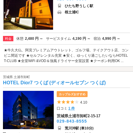
ひたち野うしく駅
桜土浦IC
休憩
2,480 円 ～
サービスタイム
4,190 円 ～
宿泊
4,990 円 ～
料金
★牛久大仏、阿見プレミアムアウトレット、ゴルフ場、テイクアウト店、コン
ビニ間近です ★セルフレンタル充実 ★安く、ゆっくり過ごしたいならHOTEL
T-CLUB ★全室WiFi &VOD＆強風ドライヤー全室設置 ★クーポン利用OK ...
茨城県 土浦市卸町
HOTEL Dior7 つくば (ディオールセブン つくば)
カップルズおすすめ
5つ星のうち4
4.10
口コミ
1 件
茨城県土浦市卸町2-15-17
029-843-8555
荒川沖駅 (車10分)