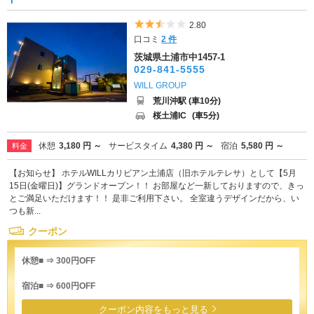
5つ星のうち2.5
2.80
口コミ
2 件
茨城県土浦市中1457-1
029-841-5555
WILL GROUP
荒川沖駅 (車10分)
桜土浦IC
(車5分)
休憩
3,180 円 ～
サービスタイム
4,380 円 ～
宿泊
5,580 円 ～
料金
【お知らせ】 ホテルWILLカリビアン土浦店（旧ホテルテレサ）として【5月
15日(金曜日)】グランドオープン！！ お部屋など一新しておりますので、きっ
とご満足いただけます！！ 是非ご利用下さい。 全室違うデザインだから、い
つも新...
クーポン
休憩■ ⇒ 300円OFF
宿泊■ ⇒ 600円OFF
クーポン内容をもっと見る