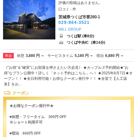
評価の投稿はありません。
口コミ - 件
茨城県つくば市要280-1
029-864-3521
WILL GROUP
つくば駅 (車8分)
つくば中央IC
(車14分)
休憩
3,880 円 ～
サービスタイム
5,180 円 ～
宿泊
6,880 円 ～
料金
《”お得”＆”確実”にお部屋を押さえたい方必見》 ★カップルズ予約開始★”お
得”なプラン公開中！詳しく「ネット予約はこちら」へ！ ★2025年8月7日★オ
ープン！！ ★全日利用可能！お得なクーポン発行中！！ ★全室で【人工温
泉】をお...
クーポン
★お得なクーポン発行中★
■休憩・フリータイム 300円 OFF
※ショート利用不可
■宿泊 600円 OFF