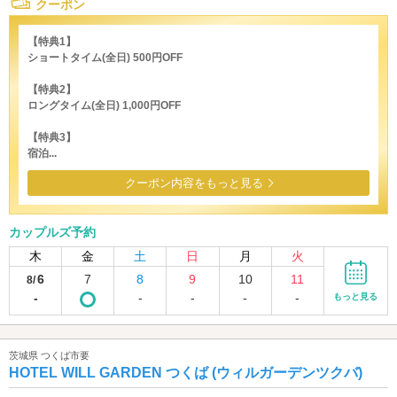
クーポン
【特典1】
ショートタイム(全日) 500円OFF
【特典2】
ロングタイム(全日) 1,000円OFF
【特典3】
宿泊...
クーポン内容をもっと見る
カップルズ予約
木
金
土
日
月
火
6
7
8
9
10
11
8/
-
-
-
-
-
もっと見る
茨城県 つくば市要
HOTEL WILL GARDEN つくば (ウィルガーデンツクバ)