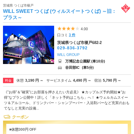
茨城県 つくば市榎戸
WILL SWEET つくば (ウィルスイートつくば) ～旧：
プラス～
5つ星のうち4
4.00
口コミ
3 件
茨城県つくば市榎戸682-2
029-836-3792
WILL GROUP
万博記念公園駅 (車10分)
谷田部IC
(車5分)
休憩
3,190 円 ～
サービスタイム
4,490 円 ～
宿泊
5,790 円 ～
料金
《”お得”＆”確実”にお部屋を押さえたい方必見》 ★カップルズ予約開始★”お
得”なプラン公開中！詳しく「ネット予約はこちら」へ！ ★ウェルカムスイー
ツ＆アルコール、ドリンクバー・シャンプーバー・入浴剤バーなど充実のおも
てなしと充実の設備...
クーポン
■休憩300円 OFF