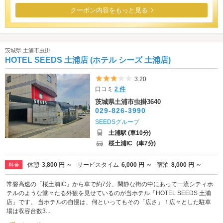
クーポン内容をもっと見る
茨城県 土浦市虫掛
HOTEL SEEDS 土浦店 (ホテル シーズ 土浦店)
5つ星のうち3
3.20
口コミ
2 件
茨城県土浦市虫掛3640
029-826-3990
SEEDSグループ
土浦駅 (車10分)
桜土浦IC
(車7分)
休憩
3,800 円 ～
サービスタイム
6,000 円 ～
宿泊
8,000 円 ～
料金
常磐高速の「桜土浦IC」から車で約7分、閑静な街の中にあって一流シティホ
テルのような堂々たる外観を見せているのが当ホテル「HOTEL SEEDS 土浦
店」です。 当ホテルの自慢は、何といってもその「広さ」！広々とした駐車
場は収容台数3...