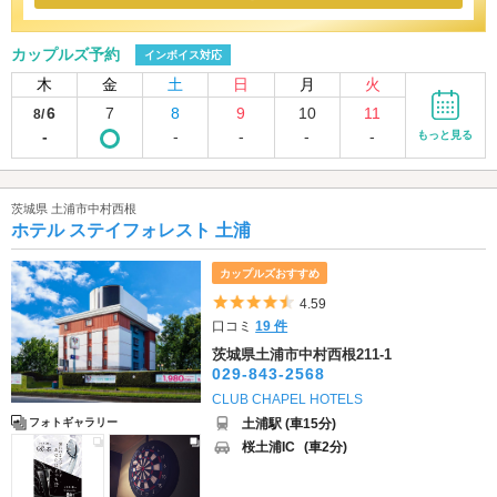
カップルズ予約
インボイス対応
木
金
土
日
月
火
6
7
8
9
10
11
8/
-
-
-
-
-
もっと見る
茨城県 土浦市中村西根
ホテル ステイフォレスト 土浦
カップルズおすすめ
5つ星のうち4.5
4.59
口コミ
19 件
茨城県土浦市中村西根211-1
029-843-2568
CLUB CHAPEL HOTELS
土浦駅 (車15分)
フォトギャラリー
桜土浦IC
(車2分)