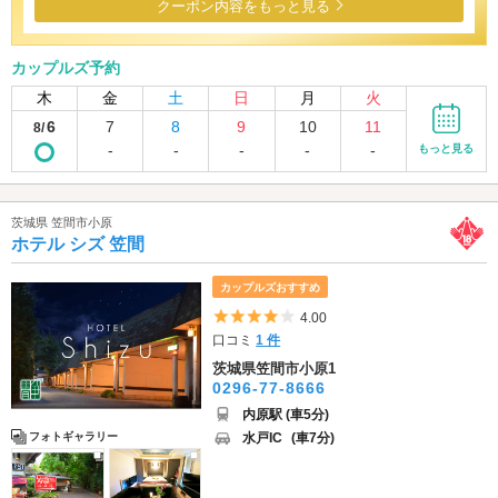
クーポン内容をもっと見る
カップルズ予約
木
金
土
日
月
火
6
7
8
9
10
11
8/
-
-
-
-
-
もっと見る
茨城県 笠間市小原
ホテル シズ 笠間
カップルズおすすめ
5つ星のうち4
4.00
口コミ
1 件
茨城県笠間市小原1
0296-77-8666
内原駅 (車5分)
水戸IC
(車7分)
フォトギャラリー