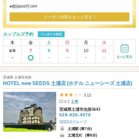
■宿泊600円 OFF
クーポン内容をもっと見る
カップルズ予約
インボイス対応
木
金
土
日
月
火
6
7
8
9
10
11
8/
-
-
-
-
-
もっと見る
茨城県 土浦市虫掛
HOTEL new SEEDS 土浦店 (ホテル ニューシーズ 土浦店)
5つ星のうち3
3.12
口コミ
1 件
茨城県土浦市虫掛3643
029-826-4070
SEEDSグループ
土浦駅 (車7分)
土浦北IC
(車6分)