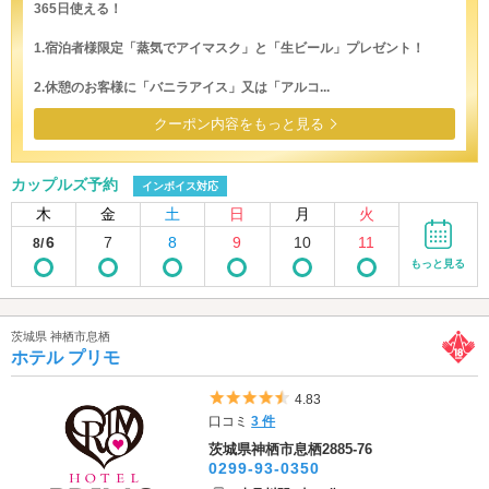
365日使える！
1.宿泊者様限定「蒸気でアイマスク」と「生ビール」プレゼント！
2.休憩のお客様に「バニラアイス」又は「アルコ...
クーポン内容をもっと見る
カップルズ予約
インボイス対応
木
金
土
日
月
火
6
7
8
9
10
11
8/
もっと見る
茨城県 神栖市息栖
ホテル プリモ
5つ星のうち4.5
4.83
口コミ
3 件
茨城県神栖市息栖2885-76
0299-93-0350