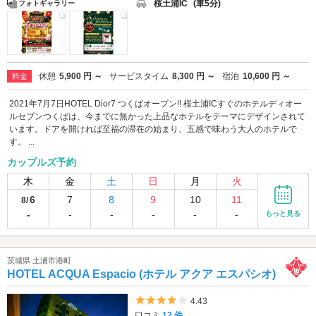
桜土浦IC
(車5分)
フォトギャラリー
休憩
5,900 円 ～
サービスタイム
8,300 円 ～
宿泊
10,600 円 ～
料金
2021年7月7日HOTEL Dior7 つくばオープン!! 桜土浦ICすぐのホテルディオー
ルセブンつくばは、今までに無かった上品なホテルをテーマにデザインされて
います。ドアを開ければ至福の滞在の始まり、五感で味わう大人のホテルで
す。 ...
カップルズ予約
木
金
土
日
月
火
6
7
8
9
10
11
8/
-
-
-
-
-
-
もっと見る
茨城県 土浦市港町
HOTEL ACQUA Espacio (ホテル アクア エスパシオ)
5つ星のうち4
4.43
口コミ
12 件