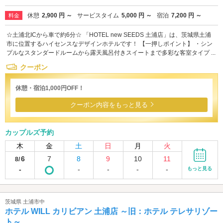
休憩
2,900 円 ～
サービスタイム
5,000 円 ～
宿泊
7,200 円 ～
料金
☆土浦北ICから車で約6分☆ 「HOTEL new SEEDS 土浦店」は、茨城県土浦
市に位置するハイセンスなデザインホテルです！ 【一押しポイント】 ・シン
プルなスタンダードルームから露天風呂付きスイートまで多彩な客室タイプ ...
クーポン
休憩・宿泊1,000円OFF！
クーポン内容をもっと見る
カップルズ予約
木
金
土
日
月
火
6
7
8
9
10
11
8/
-
-
-
-
-
もっと見る
茨城県 土浦市中
ホテル WILL カリビアン 土浦店 ～旧：ホテル テレサリゾー
ト～