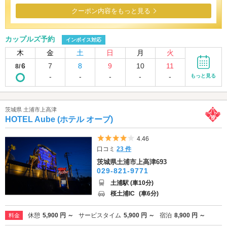
クーポン内容をもっと見る
カップルズ予約
インボイス対応
木
金
土
日
月
火
6
7
8
9
10
11
8/
-
-
-
-
-
もっと見る
茨城県 土浦市上高津
HOTEL Aube (ホテル オーブ)
5つ星のうち4
4.46
口コミ
23 件
茨城県土浦市上高津693
029-821-9771
土浦駅 (車10分)
桜土浦IC
(車6分)
休憩
5,900 円 ～
サービスタイム
5,900 円 ～
宿泊
8,900 円 ～
料金