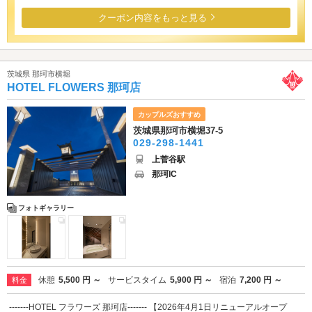
クーポン内容をもっと見る
茨城県 那珂市横堀
HOTEL FLOWERS 那珂店
カップルズおすすめ
茨城県那珂市横堀37-5
029-298-1441
上菅谷駅
那珂IC
フォトギャラリー
休憩
5,500 円 ～
サービスタイム
5,900 円 ～
宿泊
7,200 円 ～
料金
-------HOTEL フラワーズ 那珂店------- 【2026年4月1日リニューアルオープ