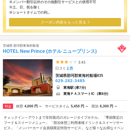
※メンバー割引以外のその他割引サービスとの併用不可
※土、日、祝を除く
※ショートタイムでの利...
クーポン内容をもっと見る
茨城県 那珂郡東海村船場
HOTEL New Prince (ホテル ニュープリンス)
5つ星のうち3
3.43
口コミ
2 件
茨城県那珂郡東海村船場835
029-282-3485
東海駅 (車7分)
東海ＰＡスマートIC
(車8分)
休憩
4,000 円 ～
サービスタイム
5,450 円 ～
宿泊
6,300 円 ～
料金
チェックイン～アウトまで非対面式のガレージタイプホテル。 「季節限定の
フード＆スイーツメニュー」 「宿泊休憩ご利用者様ドリンク＆スイーツサー
ビス」 「メンバーカード会員様限定特別サービス」 など様々なお得なイベン