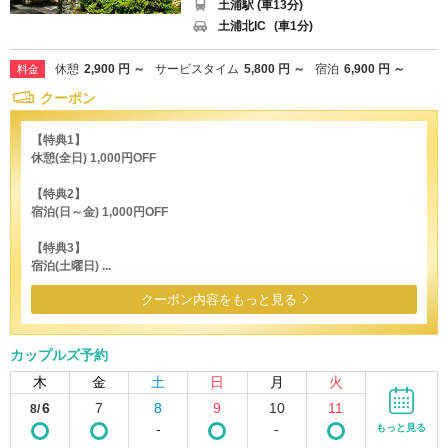
土浦駅 (車13分)
土浦北IC
(車1分)
休憩
2,900 円 ～
サービスタイム
5,800 円 ～
宿泊
6,900 円 ～
料金
クーポン
【特典1】
休憩(全日) 1,000円OFF
【特典2】
宿泊(日～金) 1,000円OFF
【特典3】
宿泊(土曜日) ...
クーポン内容をもっと見る
カップルズ予約
木
金
土
日
月
火
6
7
8
9
10
11
8/
-
-
もっと見る