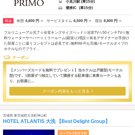
小見川駅 (車15分)
潮来IC
(車15分)
休憩
4,800 円 ～
サービスタイム
6,500 円 ～
宿泊
8,800 円 ～
料金
フルリニューアル完了☆全室キングサイズベッド☆浴室TV☆50インチTV☆無
料ウォーターサーバー☆ミラールーム(鏡張り)増設☆有名デザイナーが手掛け
た部屋ごとに違うコンセプトは必見です♪無料Wi-Fiも完備♪モーテルタイプの
ホテルなのでプライ...
クーポン
【メンバーズカードを無料でプレゼント】当ホテルは戸建型(モーテル
型)です。1部屋ずつ独立していて隣接する駐車場に車庫カーテンもあ
り、お部屋に...
クーポン内容をもっと見る
茨城県 東茨城郡大洗町神山町
HOTEL ATLANTIS 大洗 【Best Delight Group】
カップルズおすすめ