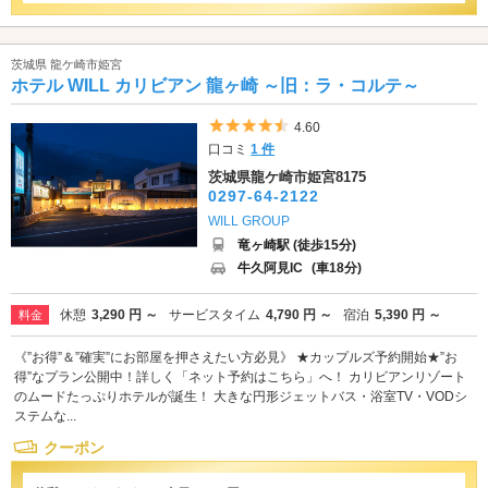
茨城県 龍ケ崎市姫宮
ホテル WILL カリビアン 龍ヶ崎 ～旧：ラ・コルテ～
5つ星のうち4.5
4.60
口コミ
1 件
茨城県龍ケ崎市姫宮8175
0297-64-2122
WILL GROUP
竜ヶ崎駅 (徒歩15分)
牛久阿見IC
(車18分)
休憩
3,290 円 ～
サービスタイム
4,790 円 ～
宿泊
5,390 円 ～
料金
《”お得”＆”確実”にお部屋を押さえたい方必見》 ★カップルズ予約開始★”お
得”なプラン公開中！詳しく「ネット予約はこちら」へ！ カリビアンリゾート
のムードたっぷりホテルが誕生！ 大きな円形ジェットバス・浴室TV・VODシ
ステムな...
クーポン