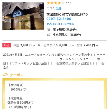
5つ星のうち4
4.13
口コミ
3 件
茨城県龍ケ崎市羽原町1977-5
0297-62-8496
J&M HOTEL GROUP
竜ヶ崎駅 (車10分)
牛久阿見IC
(車15分)
休憩
3,480 円 ～
サービスタイム
6,980 円 ～
宿泊
7,480 円 ～
料金
2021年4月8日リニューアルオープン♪♪ お得なキャンペーン実施中！！ ーーー
ーーーーーーーーーーーーーーーーーー ・ウェルカムドリンクコーナー増
設！！ソフトドリンクも選び放題！！ ・全室55型大型テレビ設置！！！ ・全
室客...
クーポン
【宿泊料金】
1000円オフ
【休憩料金】
休憩全日 500円オフ
（2Ｈ利用を除く）