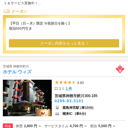
ト＆サービス実施中！...
クーポン
【平日（日～木）限定 ※祝前日を除く】
宿泊500円引き
クーポン内容をもっと見る
茨城県 神栖市鰐川
ホテル ウィズ
5つ星のうち4.5
4.80
口コミ
1 件
茨城県神栖市鰐川300-185
0299-93-3101
鹿島神宮駅 (車10分)
潮来IC
(車6分)
休憩
2,800 円 ～
サービスタイム
4,700 円 ～
宿泊
5,500 円 ～
料金