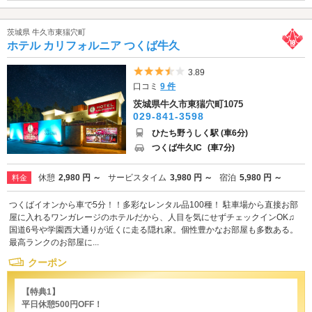
茨城県 牛久市東猯穴町
ホテル カリフォルニア つくば牛久
5つ星のうち3.5
3.89
口コミ
9 件
茨城県牛久市東猯穴町1075
029-841-3598
ひたち野うしく駅 (車6分)
つくば牛久IC
(車7分)
休憩
2,980 円 ～
サービスタイム
3,980 円 ～
宿泊
5,980 円 ～
料金
つくばイオンから車で5分！！多彩なレンタル品100種！ 駐車場から直接お部
屋に入れるワンガレージのホテルだから、人目を気にせずチェックインOK♫
国道6号や学園西大通りが近くに走る隠れ家。個性豊かなお部屋も多数ある。
最高ランクのお部屋に...
クーポン
【特典1】
平日休憩500円OFF！