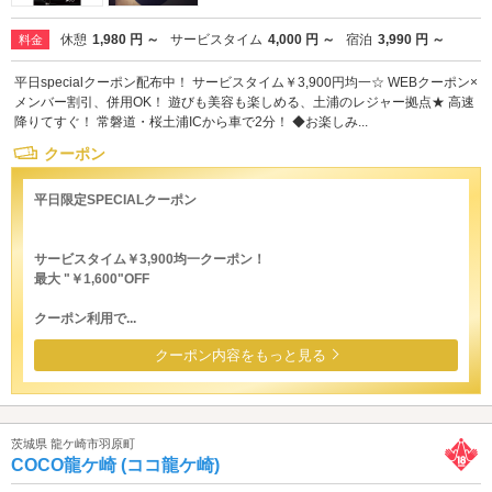
休憩
1,980 円 ～
サービスタイム
4,000 円 ～
宿泊
3,990 円 ～
料金
平日specialクーポン配布中！ サービスタイム￥3,900円均一☆ WEBクーポン×
メンバー割引、併用OK！ 遊びも美容も楽しめる、土浦のレジャー拠点★ 高速
降りてすぐ！ 常磐道・桜土浦ICから車で2分！ ◆お楽しみ...
クーポン
平日限定SPECIALクーポン
サービスタイム￥3,900均一クーポン！
最大 "￥1,600"OFF
クーポン利用で...
クーポン内容をもっと見る
茨城県 龍ケ崎市羽原町
COCO龍ケ崎 (ココ龍ケ崎)