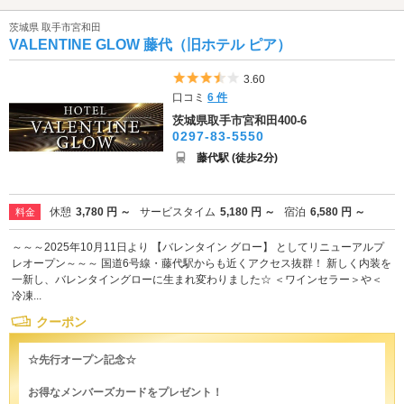
茨城県 取手市宮和田
VALENTINE GLOW 藤代（旧ホテル ピア）
5つ星のうち3.5
3.60
口コミ
6 件
茨城県取手市宮和田400-6
0297-83-5550
藤代駅 (徒歩2分)
休憩
3,780 円 ～
サービスタイム
5,180 円 ～
宿泊
6,580 円 ～
料金
～～～2025年10月11日より 【バレンタイン グロー】 としてリニューアルプ
レオープン～～～ 国道6号線・藤代駅からも近くアクセス抜群！ 新しく内装を
一新し、バレンタイングローに生まれ変わりました☆ ＜ワインセラー＞や＜
冷凍...
クーポン
☆先行オープン記念☆
お得なメンバーズカードをプレゼント！