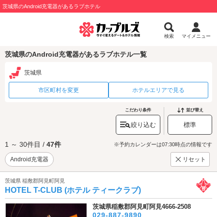
茨城県のAndroid充電器があるラブホテル
検索
マイメニュー
茨城県のAndroid充電器があるラブホテル一覧
茨城県
市区町村を変更
ホテルエリアで見る
こだわり条件
並び替え
絞り込む
標準
1 ～ 30件目 /
47件
※予約カレンダーは07:30時点の情報です
Android充電器
リセット
茨城県 稲敷郡阿見町阿見
HOTEL T-CLUB (ホテル ティークラブ)
茨城県稲敷郡阿見町阿見4666-2508
029-887-9890