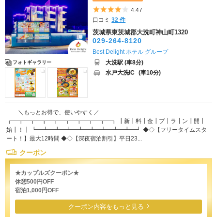
5つ星のうち4
4.47
口コミ
32 件
茨城県東茨城郡大洗町神山町1320
029-264-8120
Best Delight ホテル グループ
大洗駅 (車8分)
フォトギャラリー
水戸大洗IC
(車10分)
＼もっとお得で、使いやすく／
┏━┳━┳━┳━┳━┳━┳━┳━┳━┓ ┃新┃料┃金┃プ┃ラ┃ン┃開┃
始┃！┃ ┗━┻━┻━┻━┻━┻━┻━┻━┻━┛ ◆◇【フリータイムスタ
ート！】最大12時間 ◆◇【深夜宿泊割引】平日23...
クーポン
★カップルズクーポン★
休憩500円OFF
宿泊1,000円OFF
クーポン内容をもっと見る