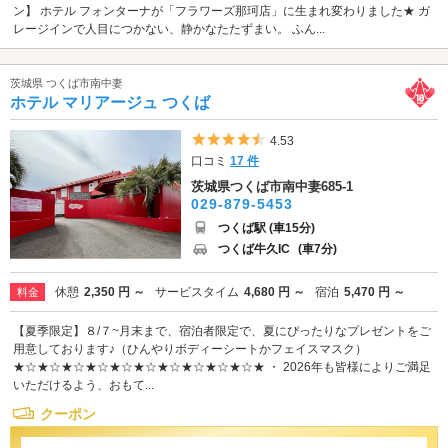
ン】 ホテル フォンターナが「フラワーズ那珂店」に生まれ変わりました★ ガ
レージインで人目につかない、静かなたたずまい。 ふん...
茨城県 つくば市南中妻
ホテル マリアージュ つくば
5つ星のうち4.5
4.53
口コミ
17 件
茨城県つくば市南中妻685-1
029-879-5453
つくば駅 (車15分)
つくば牛久IC
(車7分)
休憩
2,350 円 ～
サービスタイム
4,680 円 ～
宿泊
5,470 円 ～
料金
【夏季限定】８/７~月末まで、宿泊者限定で、夏にぴったりなプレゼントをご
用意しております♪（ひんやりボディーシートかフェイスマスク）
★☆★☆★☆★☆★☆★☆★☆★☆★☆★☆★ ・ 2026年も皆様によりご満足
いただけるよう、おもて...
クーポン