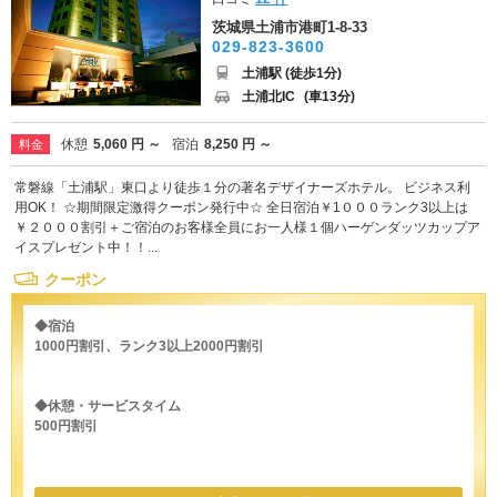
茨城県土浦市港町1-8-33
029-823-3600
土浦駅 (徒歩1分)
土浦北IC
(車13分)
休憩
5,060 円 ～
宿泊
8,250 円 ～
料金
常磐線「土浦駅」東口より徒歩１分の著名デザイナーズホテル。 ビジネス利
用OK！ ☆期間限定激得クーポン発行中☆ 全日宿泊￥1０００ランク3以上は
￥２０００割引＋ご宿泊のお客様全員にお一人様１個ハーゲンダッツカップア
イスプレゼント中！！...
クーポン
◆宿泊
1000円割引、ランク3以上2000円割引
◆休憩・サービスタイム
500円割引