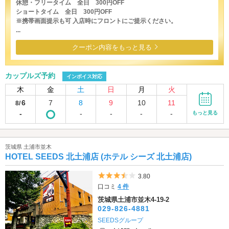
休憩・フリータイム 全日 300円OFF
ショートタイム 全日 300円OFF
※携帯画面提示も可 入店時にフロントにご提示ください。
...
クーポン内容をもっと見る
カップルズ予約
インボイス対応
木
金
土
日
月
火
6
7
8
9
10
11
8/
-
-
-
-
-
もっと見る
茨城県 土浦市並木
HOTEL SEEDS 北土浦店 (ホテル シーズ 北土浦店)
5つ星のうち3.5
3.80
口コミ
4 件
茨城県土浦市並木4-19-2
029-826-4881
SEEDSグループ