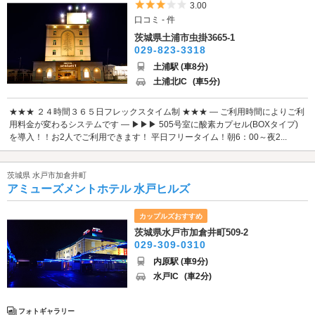
5つ星のうち3
3.00
口コミ - 件
茨城県土浦市虫掛3665-1
029-823-3318
土浦駅 (車8分)
土浦北IC
(車5分)
★★★ ２４時間３６５日フレックスタイム制 ★★★ ― ご利用時間によりご利
用料金が変わるシステムです ― ▶▶▶ 505号室に酸素カプセル(BOXタイプ)
を導入！！お2人でご利用できます！ 平日フリータイム！朝6：00～夜2...
茨城県 水戸市加倉井町
アミューズメントホテル 水戸ヒルズ
カップルズおすすめ
茨城県水戸市加倉井町509-2
029-309-0310
内原駅 (車9分)
水戸IC
(車2分)
フォトギャラリー