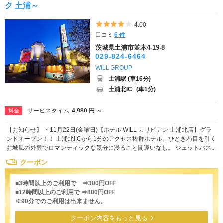
ク 土浦～
5つ星のうち4
4.00
口コミ
6 件
茨城県土浦市並木4-19-8
029-824-6464
WILL GROUP
土浦駅 (車16分)
土浦北IC
(車1分)
サービスタイム
4,980 円 ～
料金
【お知らせ】 ・11月22日(金曜日)【ホテル WILL カリビアン 土浦北店】グラ
ンドオープン！！ 土浦北I.Cから1分のアクセス抜群ホテル。ひときわ目を引く
お城風の外観でロマンティックな気分に浸ること間違いなし。 ジェットバス...
クーポン
■3時間以上のご利用で ⇒300円OFF
■12時間以上のご利用で ⇒800円OFF
※90分でのご利用は出来ません。
クーポン内容をもっと見る