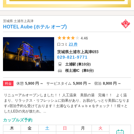
茨城県 土浦市上高津
HOTEL Aube (ホテル オーブ)
5つ星のうち4
4.46
口コミ
23 件
茨城県土浦市上高津693
029-821-9771
土浦駅 (車10分)
桜土浦IC
(車6分)
休憩
5,900 円 ～
サービスタイム
5,900 円 ～
宿泊
8,900 円 ～
料金
リニューアルオープンしました！！ 人工温泉 美肌の湯 完備！！ よく温
まり、リラックス・リフレッシュに効果があり、お肌がしっとり美肌になりま
す♪宿泊予約も受けております！土浦ならまずＡｕｂｅをチェック！！煌々と
したLEDの光が放たれ、...
カップルズ予約
木
金
土
日
月
火