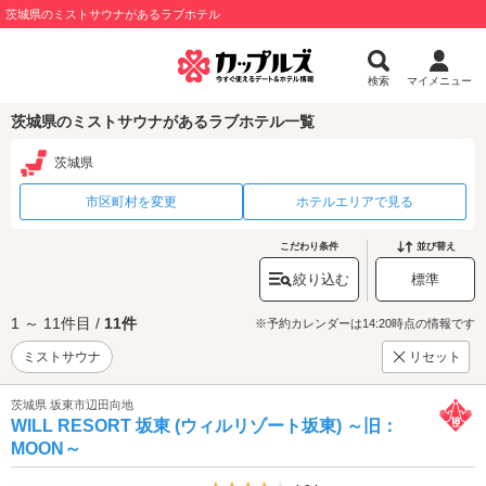
茨城県のミストサウナがあるラブホテル
検索
マイメニュー
茨城県のミストサウナがあるラブホテル一覧
茨城県
市区町村を変更
ホテルエリアで見る
こだわり条件
並び替え
絞り込む
標準
1 ～ 11件目 /
11件
※予約カレンダーは14:20時点の情報です
ミストサウナ
リセット
茨城県 坂東市辺田向地
WILL RESORT 坂東 (ウィルリゾート坂東) ～旧：
MOON～