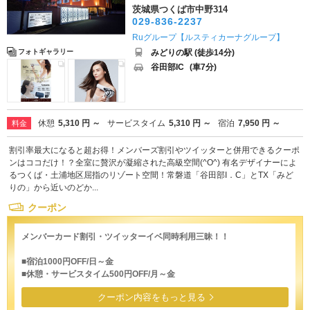
茨城県つくば市中野314
029-836-2237
Ruグループ【ルスティカーナグループ】
みどりの駅 (徒歩14分)
フォトギャラリー
谷田部IC
(車7分)
休憩
5,310 円 ～
サービスタイム
5,310 円 ～
宿泊
7,950 円 ～
料金
割引率最大になると超お得！メンバーズ割引やツイッターと併用できるクーポ
ンはココだけ！？全室に贅沢が凝縮された高級空間(^O^) 有名デザイナーによ
るつくば・土浦地区屈指のリゾート空間！常磐道「谷田部I．C」とTX「みど
りの」から近いのどか...
クーポン
メンバーカード割引・ツイッターイベ同時利用三昧！！
■宿泊1000円OFF/日～金
■休憩・サービスタイム500円OFF/月～金
クーポン内容をもっと見る