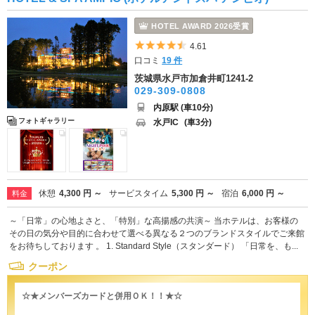
HOTEL AWARD 2026受賞
5つ星のうち4.5
4.61
口コミ
19 件
茨城県水戸市加倉井町1241-2
029-309-0808
内原駅 (車10分)
フォトギャラリー
水戸IC
(車3分)
休憩
4,300 円 ～
サービスタイム
5,300 円 ～
宿泊
6,000 円 ～
料金
～「日常」の心地よさと、「特別」な高揚感の共演～ 当ホテルは、お客様の
その日の気分や目的に合わせて選べる異なる２つのブランドスタイルでご来館
をお待ちしております 。 1. Standard Style（スタンダード） 「日常を、も...
クーポン
☆★メンバーズカードと併用ＯＫ！！★☆