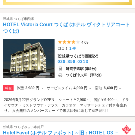
茨城県 つくば市西郷
HOTEL Victoria Court つくば (ホテル ヴィクトリアコート
つくば)
5つ星のうち4
4.09
口コミ
1 件
茨城県つくば市西郷2-5
029-858-0313
研究学園駅 (車6分)
つくば中央IC
(車6分)
休憩
2,980 円 ～
サービスタイム
4,900 円 ～
宿泊
6,400 円 ～
料金
2026年5月22日グランドOPEN！ ショート￥2,980～、宿泊￥6,400～。 ドラ
イサウナ・ミストサウナ・テラス・カラオケ・マッサージチェア付き客室あ
り。 入会無料のメンバーズカードで来店回数に応じて室料割引！
茨城県 つくばみらい市筒戸
Hotel Favot (ホテル ファボット) ～旧：HOTEL O3 －