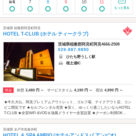
6
7
8
9
10
11
8/
もっと見る
茨城県 稲敷郡阿見町阿見
HOTEL T-CLUB (ホテル ティークラブ)
茨城県稲敷郡阿見町阿見4666-2508
029-887-9890
ひたち野うしく駅
桜土浦IC
休憩
2,480 円 ～
サービスタイム
4,190 円 ～
宿泊
4,990 円 ～
料金
★牛久大仏、阿見プレミアムアウトレット、ゴルフ場、テイクアウト店、コン
ビニ間近です ★セルフレンタル充実 ★安く、ゆっくり過ごしたいならHOTEL
T-CLUB ★全室WiFi &VOD＆強風ドライヤー全室設置 ★クーポン利用OK ...
茨城県 水戸市加倉井町
HOTEL & SPA AMPIO (ホテルアンドスパ アンピオ)