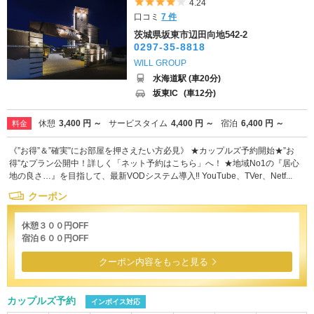
5つ星のうち4
4.24
口コミ
7 件
茨城県坂東市辺田向地542-2
0297-35-8818
WILL GROUP
水海道駅 (車20分)
坂東IC
(車12分)
休憩
3,400 円 ～
サービスタイム
4,400 円 ～
宿泊
6,400 円 ～
料金
《”お得”＆”確実”にお部屋を押さえたい方必見》 ★カップルズ予約開始★”お
得”なプラン公開中！詳しく「ネット予約はこちら」へ！ ★地域No1の『居心
地の良さ…』を目指して、最新VODシステム導入‼ YouTube、TVer、Netf...
クーポン
休憩３００円OFF
宿泊６００円OFF
クーポン内容をもっと見る
カップルズ予約
インボイス対応