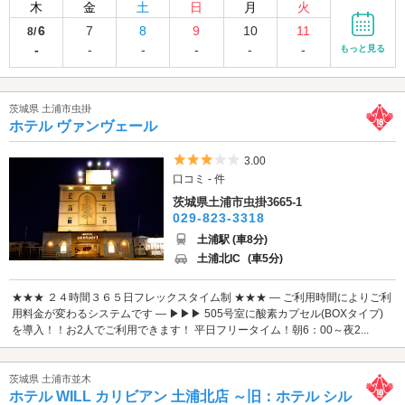
木
金
土
日
月
火
6
7
8
9
10
11
8/
-
-
-
-
-
-
もっと見る
茨城県 土浦市虫掛
ホテル ヴァンヴェール
5つ星のうち3
3.00
口コミ - 件
茨城県土浦市虫掛3665-1
029-823-3318
土浦駅 (車8分)
土浦北IC
(車5分)
★★★ ２４時間３６５日フレックスタイム制 ★★★ ― ご利用時間によりご利
用料金が変わるシステムです ― ▶▶▶ 505号室に酸素カプセル(BOXタイプ)
を導入！！お2人でご利用できます！ 平日フリータイム！朝6：00～夜2...
茨城県 土浦市並木
ホテル WILL カリビアン 土浦北店 ～旧：ホテル シル