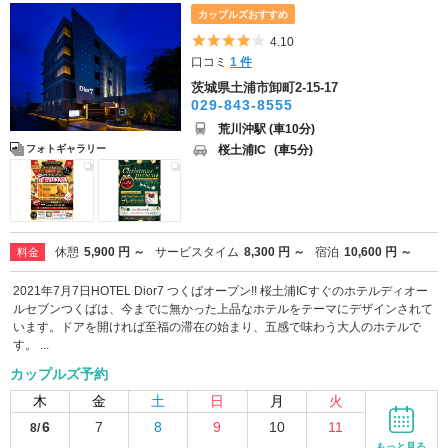
カップルズおすすめ
5つ星のうち4
4.10
口コミ
1 件
茨城県土浦市卸町2-15-17
029-843-8555
荒川沖駅 (車10分)
桜土浦IC
(車5分)
フォトギャラリー
休憩
5,900 円 ～
サービスタイム
8,300 円 ～
宿泊
10,600 円 ～
料金
2021年7月7日HOTEL Dior7 つくばオープン!! 桜土浦ICすぐのホテルディオー
ルセブンつくばは、今までに無かった上品なホテルをテーマにデザインされて
います。ドアを開ければ至福の滞在の始まり、五感で味わう大人のホテルで
す。 ...
カップルズ予約
木
金
土
日
月
火
6
7
8
9
10
11
8/
-
-
-
-
-
-
もっと見る