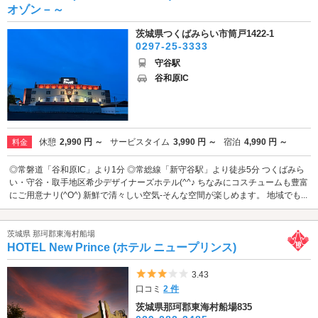
オゾン－～
茨城県つくばみらい市筒戸1422-1
0297-25-3333
守谷駅
谷和原IC
休憩
2,990 円 ～
サービスタイム
3,990 円 ～
宿泊
4,990 円 ～
料金
◎常磐道「谷和原IC」より1分 ◎常総線「新守谷駅」より徒歩5分 つくばみら
い・守谷・取手地区希少デザイナーズホテル(^^♪ ちなみにコスチュームも豊富
にご用意ナリ(^O^) 新鮮で清々しい空気-そんな空間が楽しめます。 地域でも...
茨城県 那珂郡東海村船場
HOTEL New Prince (ホテル ニュープリンス)
5つ星のうち3
3.43
口コミ
2 件
茨城県那珂郡東海村船場835