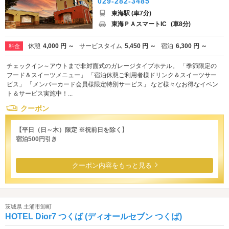
029-282-3485
東海駅 (車7分)
東海ＰＡスマートIC
(車8分)
休憩
4,000 円 ～
サービスタイム
5,450 円 ～
宿泊
6,300 円 ～
料金
チェックイン～アウトまで非対面式のガレージタイプホテル。 「季節限定の
フード＆スイーツメニュー」 「宿泊休憩ご利用者様ドリンク＆スイーツサー
ビス」 「メンバーカード会員様限定特別サービス」 など様々なお得なイベン
ト＆サービス実施中！...
クーポン
【平日（日～木）限定 ※祝前日を除く】
宿泊500円引き
クーポン内容をもっと見る
茨城県 土浦市卸町
HOTEL Dior7 つくば (ディオールセブン つくば)