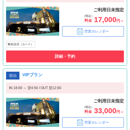
ご利用日未指定
（税込）
17,000
料金
円～
空室カレンダー
事前決済（カード）
詳細・予約
VIPプラン
宿泊
IN 18:00 ～ 翌4:50 / OUT 翌12:00
ご利用日未指定
（税込）
33,000
料金
円～
空室カレンダー