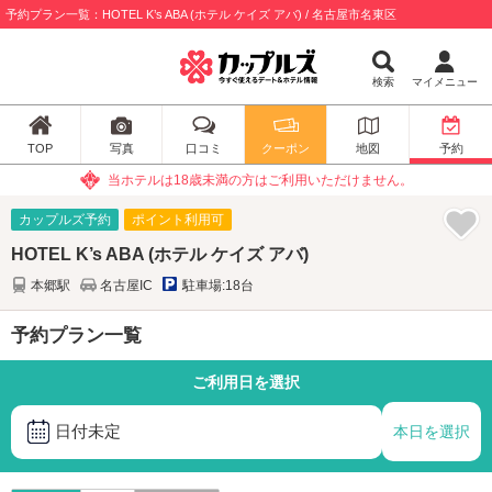
予約プラン一覧：HOTEL K’s ABA (ホテル ケイズ アバ) / 名古屋市名東区
検索
マイメニュー
TOP
写真
口コミ
クーポン
地図
予約
当ホテルは18歳未満の方はご利用いただけません。
カップルズ予約
ポイント利用可
HOTEL K’s ABA (ホテル ケイズ アバ)
本郷駅
名古屋IC
駐車場:18台
予約プラン一覧
ご利用日を選択
日付未定
本日を選択