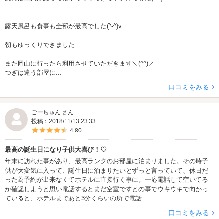
露天風呂も食事も全部が最高でした(^-^)v
朝もゆっくりできました
また岡山に行ったら利用させていただきます＼(^^)／
つぎは違う部屋に...
口コミをみる
ごーちゅん さん
投稿：2018/11/13 23:33
5つ星のうち4.5
4.80
最高の誕生日になり子供大喜び！♡
年末に訪れた事があり、最高ランクのお部屋に泊まりました。その時子
供が大変気に入って、誕生日に泊まりたいとずっと言っていて、休日だ
った為予約が出来なくてホテルに直接行く事に。一応電話して空いてる
か確認しようと思い電話するとまだ空室ですとの事でウキウキで向かっ
ていると、ホテルまであと3分くらいの所で電話...
口コミをみる