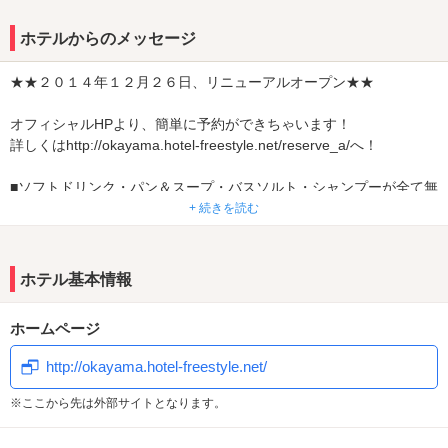
HOTEL Free Style岡山がリニューアルオープン♪
露天風呂・ジャグジー・サウナやキッチン付の客室が新たに登場し
ホテルからのメッセージ
ました！！大変お待たせいたしました！2014年12月26日、完全リニ
ューアルオープン★★生まれ変わったHOTEL Free Style岡山は、新
★★２０１４年１２月２６日、リニューアルオープン★★
たに露天風呂やジャグジー・サウナやキッチン付きの客室がお目見
え！デザインにこだわった気配りのレディースフロアーも登場いた
オフィシャルHPより、簡単に予約ができちゃいます！
しました！海外の高級リゾートホテルを思わせる、ラグジュアリー
詳しくはhttp://okayama.hotel-freestyle.net/reserve_a/へ！
空間が広がるFree Style岡山を是非ご利用ください。
■ソフトドリンク・パン＆スープ・バスソルト・シャンプーが全て無
料！
+ 続きを読む
また、ご宿泊のお客様に無料ランチをご提供いたします！
是非ご利用くださいませ。
ホテル基本情報
ホームページ
http://okayama.hotel-freestyle.net/
※ここから先は外部サイトとなります。