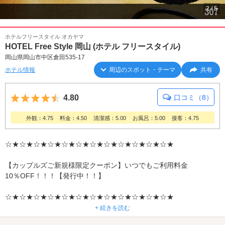
2
/
5
ホテルフリースタイル オカヤマ
HOTEL Free Style 岡山 (ホテル フリースタイル)
岡山県岡山市中区倉田535-17
ホテル情報
周辺のスポット・テーマ
共有
5つ星のうち4.5
4.80
口コミ（8）
外観：4.75
料金：4.50
清潔感：5.00
お風呂：5.00
接客：4.75
☆★☆★☆★☆★☆★☆★☆★☆★☆★☆★☆★☆★
【カップルズご新規様限定クーポン】いつでもご利用料金
10％OFF！！！【発行中！！】
☆★☆★☆★☆★☆★☆★☆★☆★☆★☆★☆★☆★
+ 続きを読む
2014年12月26日