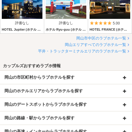
評価なし
評価なし
5つ星のうち5
5.00
HOTEL Jupiter (ホテル ジュピター)
ホテル Ryu-guu (ホテル リュウグウ)
HOTEL FRANCE (ホテル フランセ)
岡山市中区のラブホテル一覧
岡山エリアすべてのラブホテル一覧
平井・トラックターミナルエリアのラブホテル一覧
カップルズおすすめラブホ情報
岡山の市区町村からラブホテルを探す
岡山のホテルエリアからラブホテルを探す
岡山のデートスポットからラブホテルを探す
岡山の路線・駅からラブホテルを探す
岡山の高速・インターからラブホテルを探す