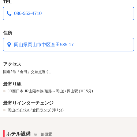
TEL
086-953-4710
住所
岡山県岡山市中区倉田535-17
アクセス
国道2号「倉田」交差点近く。
最寄り駅
JR西日本
JR山陽本線(姫路～岡山)
/
岡山駅
(車15分)
最寄りインターチェンジ
岡山バイパス
/
倉田ランプ
(車1分)
ホテル設備
※一部設置