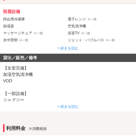
部屋設備
持込用冷蔵庫
電子レンジ
※一部
加湿器
空気清浄機
マッサージチェア
浴室TV
※一部
※一部
水中照明
ジェット・バブルバス
※一部
※一部
ウォシュレット
露天風呂
※一部
+ 続きを読む
ドライサウナ
※一部
貸出／販売／備考
音響・映像・通信
【全室完備】
カラオケ
VOD
加湿空気清浄機
※一部
VOD
アメニティ
セレクトシャンプー
カールドライヤー
【一部設備】
ジャグジー
部屋タイプ
70インチTV
+ 続きを読む
テラス
マッサージチェア
※一部
LIVE DAMカラオケ
サービス
ミスト美顔器
利用料金
※消費税抜
サウナ
ルームサービス