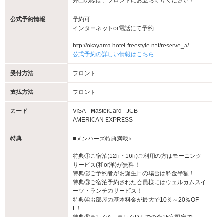
外出の際は、フロントにお立ち寄りください！
公式予約情報
予約可
インターネットor電話にて予約
http://okayama.hotel-freestyle.net/reserve_a/
公式予約の詳しい情報はこちら
受付方法
フロント
支払方法
フロント
カード
VISA
MasterCard
JCB
AMERICAN EXPRESS
特典
■メンバーズ特典満載♪
特典①ご宿泊(12h・16h)ご利用の方はモーニング
サービス(和or洋)が無料！
特典②ご予約者がお誕生日の場合は料金半額！
特典③ご宿泊予約された会員様にはウェルカムスイ
ーツ・ランチのサービス！
特典④お部屋の基本料金が最大で10％～20％OF
F！