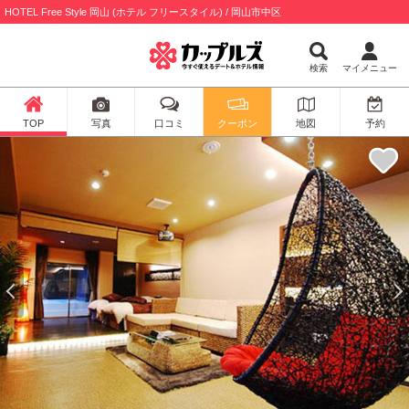
HOTEL Free Style 岡山 (ホテル フリースタイル) / 岡山市中区
検索
マイメニュー
TOP
写真
口コミ
クーポン
地図
予約