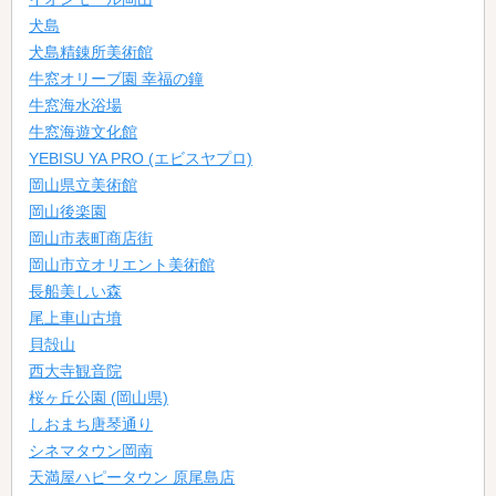
犬島
犬島精錬所美術館
牛窓オリーブ園 幸福の鐘
牛窓海水浴場
牛窓海遊文化館
YEBISU YA PRO (エビスヤプロ)
岡山県立美術館
岡山後楽園
岡山市表町商店街
岡山市立オリエント美術館
長船美しい森
尾上車山古墳
貝殻山
西大寺観音院
桜ヶ丘公園 (岡山県)
しおまち唐琴通り
シネマタウン岡南
天満屋ハピータウン 原尾島店