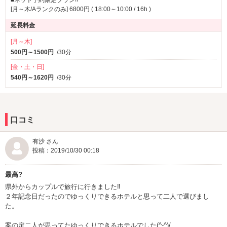
■ネット予約限定プラン!!
[月～木/Aランクのみ] 6800円 ( 18:00～10:00 / 16h )
延長料金
[月～木]
500円～1500円
/30分
[金・土・日]
540円～1620円
/30分
口コミ
有沙 さん
投稿：2019/10/30 00:18
最高?
県外からカップルで旅行に行きました‼️
２年記念日だったのでゆっくりできるホテルと思って二人で選びまし
た。
案の定二人が思ってたゆっくりできるホテルでした(^-^)/