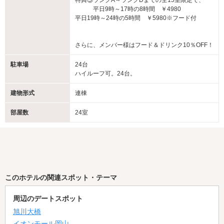
特典⑤ランクA～ランクDまでの全15室限定で、
平日9時～17時の8時間 ￥4980
平日19時～24時の5時間 ￥5980※フード付
さらに、メンバー様はフード＆ドリンク10％OFF！
駐車場
24台
ハイルーフ可。24台。
建物形式
連棟
部屋数
24室
このホテルの関連スポット・テーマ
周辺のデートスポット
旭川大橋
イオンモール岡山