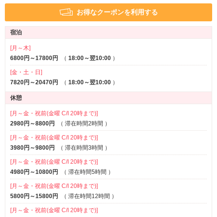
露天風呂
お得なクーポンを利用する
【無料貸出し】
宿泊
無料パン・無料スープ
無料ランチ(宿泊のみ)
[月～木]
無料ドリンク
6800円～17800円
（
18:00～翌10:00
）
シャンプー各種
[金・土・日]
電動マッサージャー
7820円～20470円
（
18:00～翌10:00
）
爪切り
美顔器
休憩
バスソルト
[月～金・祝前(金曜 C/I 20時まで)]
2980円～8800円
（
滞在時間2時間
）
[月～金・祝前(金曜 C/I 20時まで)]
3980円～9800円
（
滞在時間3時間
）
[月～金・祝前(金曜 C/I 20時まで)]
4980円～10800円
（
滞在時間5時間
）
[月～金・祝前(金曜 C/I 20時まで)]
5800円～15800円
（
滞在時間12時間
）
[月～金・祝前(金曜 C/I 20時まで)]