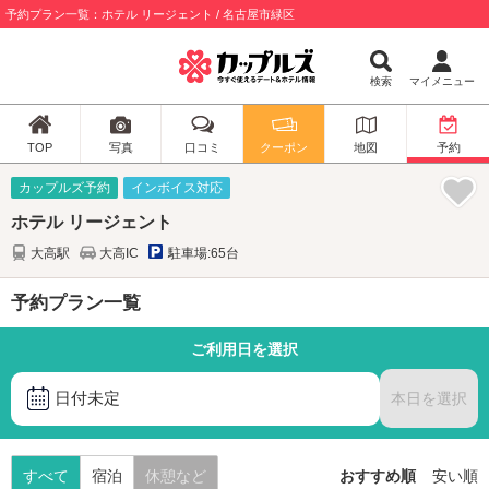
予約プラン一覧：ホテル リージェント / 名古屋市緑区
検索
マイメニュー
TOP
写真
口コミ
クーポン
地図
予約
カップルズ予約
インボイス対応
ホテル リージェント
大高駅
大高IC
駐車場:65台
予約プラン一覧
ご利用日を選択
日付未定
本日を選択
すべて
宿泊
休憩など
おすすめ順
安い順