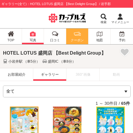
ギャラリー(全て)：HOTEL LOTUS 盛岡店 【Best Delight Group】 / 岩手郡
検索
マイメニュー
TOP
写真
口コミ
クーポン
地図
予約
HOTEL LOTUS 盛岡店 【Best Delight Group】
小岩井駅 （車5分）
盛岡IC （車8分）
お部屋紹介
ギャラリー
360°画像
動画
1 ～ 30件目 /
65件