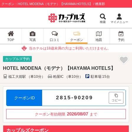
クーポン：HOTEL MODENA（モデナ）【HAYAMA HOTELS】 / 糟屋郡
検索
マイメニュー
TOP
写真
口コミ
クーポン
地図
予約
当ホテルは18歳未満の方はご利用いただけません。
カップルズ予約
HOTEL MODENA（モデナ）【HAYAMA HOTELS】
福工大前駅 （車10分）
粕屋IC （車10分）
駐車場:15台
2815-90209
クーポンID
コピー
2026/08/07
クーポン有効期限
まで
カップルズクーポン