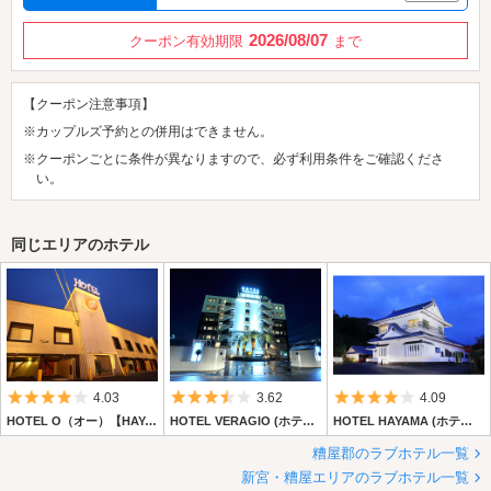
2026/08/07
クーポン有効期限
まで
【クーポン注意事項】
※カップルズ予約との併用はできません。
※クーポンごとに条件が異なりますので、必ず利用条件をご確認くださ
い。
同じエリアのホテル
5つ星のうち4
5つ星のうち3.5
5つ星のうち4
4.03
3.62
4.09
HOTEL O（オー）【HAYAMA HOTELS】
HOTEL VERAGIO (ホテル ベラジオ)
HOTEL HAYAMA (ホテル 葉山) 【HAYAMA HOTELS】
糟屋郡のラブホテル一覧
新宮・糟屋エリアのラブホテル一覧