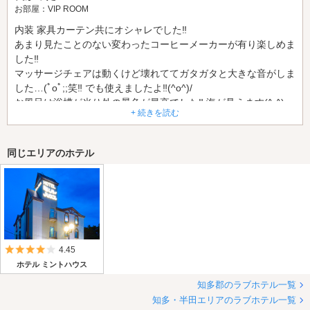
お部屋：VIP ROOM
内装 家具カーテン共にオシャレでした‼
あまり見たことのない変わったコーヒーメーカーが有り楽しめま
した‼
マッサージチェアは動くけど壊れててガタガタと大きな音がしま
した…(ﾟoﾟ;;笑‼ でも使えましたよ‼(^o^)/
お風呂は浴槽が光り外の景色が最高でした‼ 海が見えます(^-^)
+ 続きを読む
さらに温泉の湯が出るということで お湯はヌルヌルしていて旅
の疲れを癒すことが出来ました(^o^) シャワーの水力もしっかり
とあるので良かったです‼ 歯ブラシは夜用と朝用で2本ずつ付い
同じエリアのホテル
てました♪ お風呂場に歯ブラシが置いてあって親切でした‼
トイレはウォシュレットもあり快適でした‼
5つ星のうち4
4.45
ホテル ミントハウス
知多郡のラブホテル一覧
知多・半田エリアのラブホテル一覧