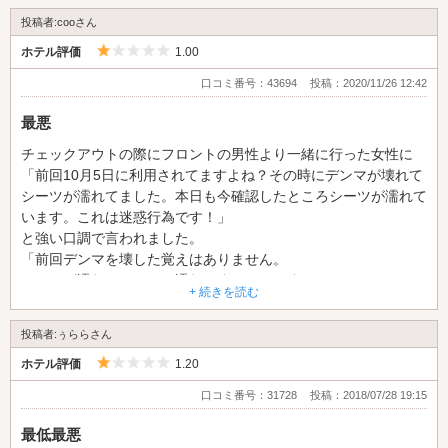
投稿者:cooさん
5つ星のうち1
ホテル評価
1.00
口コミ番号：43694
投稿：2020/11/26 12:42
最悪
チェックアウトの際にフロントの男性より一緒に行った女性に
「前回10月5日に利用されてますよね？その時にデンマが壊れて
シーツが濡れてました。本日も今確認したところシーツが濡れて
います。これは迷惑行為です！」
と強い口調で言われました。
「前回デンマを壊した覚えはありません。
シーツが濡れているのは濡れやすいからです。」
+ 続きを読む
と伝えましたが迷惑行為だと一点張り。
そもそも女性にそんな明らかに潮を吹いたことを追求しますか？
投稿者:ぅららさん
もし他のパートナーと行った時のことだったら大事ですよね？
5つ星のうち1
愛知県内いろいろなホテルを回っていますがこんな最悪な気持ち
ホテル評価
1.20
になったのは初めてです。
口コミ番号：31728
投稿：2018/07/28 19:15
そのような行為をするために利用する方が大半ですのでそれが迷
惑行為ならわかるところに張り紙するなり、濡れやすい方のため
最低最悪