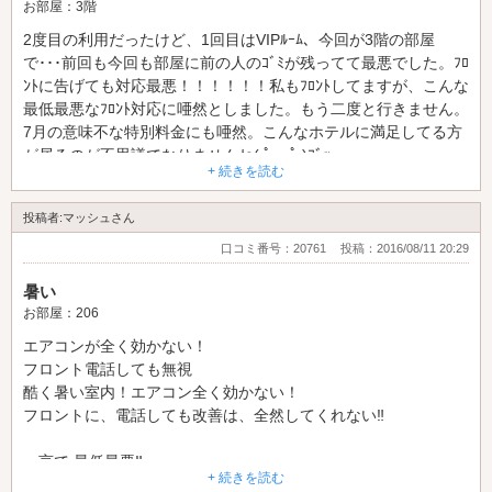
にそれなりの対応方法を行なってください。
お部屋：3階
今後はどこの会員にもならないと強く心に決めました。
2度目の利用だったけど、1回目はVIPﾙｰﾑ、今回が3階の部屋
で･･･前回も今回も部屋に前の人のｺﾞﾐが残ってて最悪でした。ﾌﾛ
ﾝﾄに告げても対応最悪！！！！！！私もﾌﾛﾝﾄしてますが、こんな
最低最悪なﾌﾛﾝﾄ対応に唖然としました。もう二度と行きません。
7月の意味不な特別料金にも唖然。こんなホテルに満足してる方
が居るのが不思議でなりませんね(;ﾟ;ж;ﾟ;)ﾌﾞｯ
+ 続きを読む
投稿者:マッシュさん
口コミ番号：20761
投稿：2016/08/11 20:29
暑い
お部屋：206
エアコンが全く効かない！
フロント電話しても無視
酷く暑い室内！エアコン全く効かない！
フロントに、電話しても改善は、全然してくれない‼
一言で 最低最悪‼
+ 続きを読む