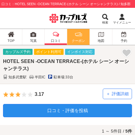
口コミ：HOTEL SEEN -OCEAN TERRACE-(ホテル シーン オーシャンテラス) / 知多郡
検索
マイメニュー
TOP
写真
口コミ
クーポン
地図
予約
カップルズ予約
ポイント利用可
インボイス対応
HOTEL SEEN -OCEAN TERRACE-(ホテル シーン オーシ
ャンテラス)
知多武豊駅
半田IC
駐車場:33台
5つ星のうち3
評価詳細
3.17
口コミ・評価を投稿
1 ～ 5件目 /
5件