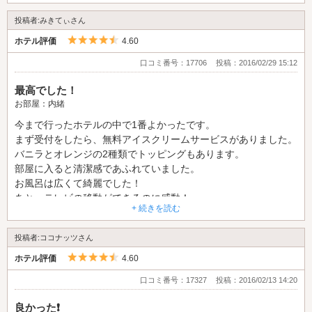
投稿者:みきてぃさん
5つ星のうち4.5
ホテル評価
4.60
口コミ番号：17706
投稿：2016/02/29 15:12
最高でした！
お部屋：内緒
今まで行ったホテルの中で1番よかったです。
まず受付をしたら、無料アイスクリームサービスがありました。
バニラとオレンジの2種類でトッピングもあります。
部屋に入ると清潔感であふれていました。
お風呂は広くて綺麗でした！
あと、テレビの移動ができるのに感動！
+ 続きを読む
ソファーでしか見えないのかって思ってたら
稼動式だったのでベットで見えちゃいました。
投稿者:ココナッツさん
また利用したいです！
5つ星のうち4.5
ホテル評価
4.60
口コミ番号：17327
投稿：2016/02/13 14:20
良かった❗