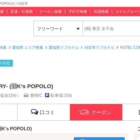
POPOLO) / 刈谷市
索
高速・IC検索
クーポン検索
予約可検索
地図検索
ホテルグルー
フリーワード
検索
愛知県 エリア検索
愛知県ラブホテル
刈谷市ラブホテル
HOTEL CO
ス対応
Y- (旧K‘s POPOLO)
徒歩10分）
豊明IC
駐車場:33台
口コミ
クーポン
旧K‘s POPOLO)