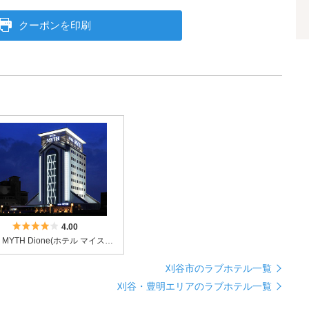
クーポンを印刷
5つ星のうち4
4.00
HOTEL MYTH Dione(ホテル マイス ディオーネ)
刈谷市のラブホテル一覧
刈谷・豊明エリアのラブホテル一覧