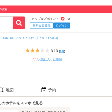
プ検索
カップルズポイント
- pt
無料会員登録
ログイン
COON -URBAN LUXURY- (旧K‘s POPOLO)
5つ星のうち3
3.13
(
2件
)
お気に入りに追加
地図
予約
このホテルをスマホで見る