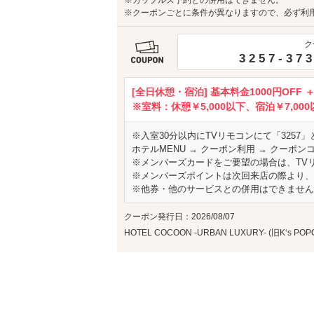
※カップルズ予約との併用はできません。
※クーポンごとに条件が異なりますので、必ず利
ク
3257-37
[全日休憩・宿泊] 基本料金1000円OFF 
※室料：休憩￥5,000以下、宿泊￥7,00
※入室30分以内にTVリモコンにて「3257
ホテルMENU → クーポン利用 → クーポン
※メンバーズカードをご要望の場合は、TV
※メンバーズポイントは次回来店の際より、
※他券・他のサービスとの併用はできません
クーポン発行日：2026/08/07
HOTEL COCOON -URBAN LUXURY- (旧K‘s POP