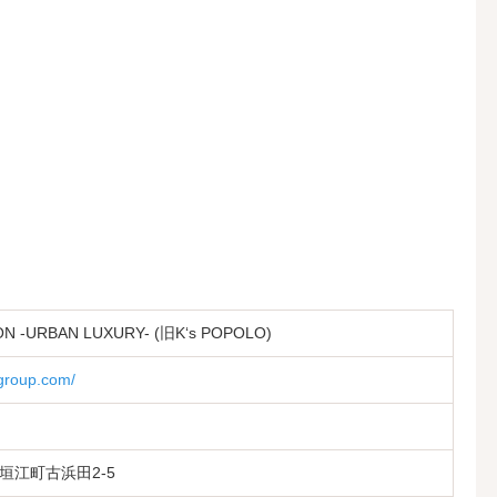
N -URBAN LUXURY- (旧K‘s POPOLO)
sgroup.com/
垣江町古浜田2-5