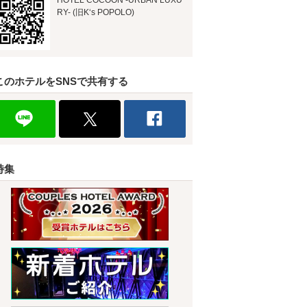
HOTEL COCOON -URBAN LUXU
RY- (旧K‘s POPOLO)
このホテルをSNSで共有する
特集