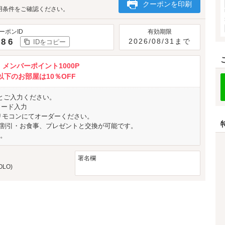
クーポンを印刷
用条件をご確認ください。
ーポンID
有効期限
386
2026/08/31まで
IDをコピー
＋ メンバーポイント1000P
0以下のお部屋は10％OFF
」とご入力ください。
コード入力
リモコンにてオーダーください。
割引・お食事、プレゼントと交換が可能です。
。
署名欄
OLO)