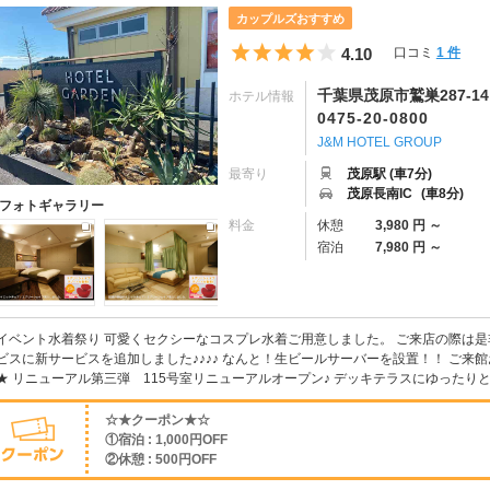
カップルズおすすめ
5つ星のうち4
4.10
口コミ
1 件
千葉県茂原市鷲巣287-14
ホテル情報
0475-20-0800
J&M HOTEL GROUP
最寄り
茂原駅 (車7分)
茂原長南IC
(車8分)
フォトギャラリー
料金
休憩
3,980 円 ～
宿泊
7,980 円 ～
イベント水着祭り 可愛くセクシーなコスプレ水着ご用意しました。 ご来店の際は是非
ビスに新サービスを追加しました♪♪♪♪ なんと！生ビールサーバーを設置！！ ご来館お待ち
★ リニューアル第三弾 115号室リニューアルオープン♪ デッキテラスにゆったりとお
☆★クーポン★☆
①宿泊 : 1,000円OFF
②休憩 : 500円OFF