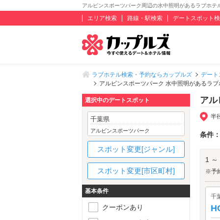
アルビンスポーツパーク周辺の水中照明があるラブホテ
エリア検索
路線・駅検索
デートスポット検
ラブホテル検索・予約ならカップルズ
デート
アルビンスポーツパーク 水中照明があるラブ
アル
選択中のデートスポット
半
千葉県
アルビンスポーツパーク
条件
スポット変更[ジャンル]
1 ～
スポット変更[市区町村]
※予
基本条件
千
クーポンあり
H