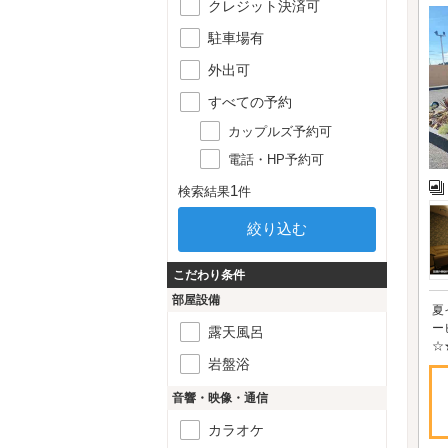
クレジット決済可
駐車場有
外出可
すべての予約
カップルズ予約可
電話・HP予約可
1
検索結果
件
こだわり条件
部屋設備
夏
ー
露天風呂
☆
岩盤浴
音響・映像・通信
カラオケ