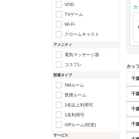
VOD
カ
TVゲーム
Wi-Fi
クロームキャスト
アメニティ
電気マッサージ器
コスプレ
カッ
部屋タイプ
千
SMルーム
千
禁煙ルーム
3名以上利用可
千
1名利用可
千
VIPルーム(特室)
サービス