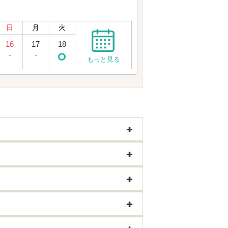
日
月
火
16
17
18
-
-
もっと見る