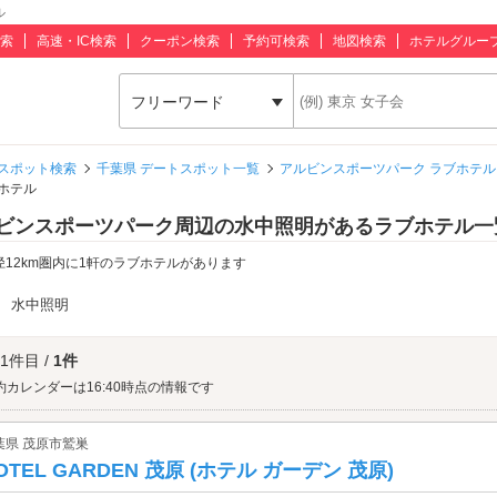
ル
索
高速・IC検索
クーポン検索
予約可検索
地図検索
ホテルグルー
フリーワード
スポット検索
千葉県 デートスポット一覧
アルビンスポーツパーク ラブホテル
ホテル
ビンスポーツパーク周辺の水中照明があるラブホテル一
径12km圏内に1軒のラブホテルがあります
：
水中照明
 1件目 /
1件
約カレンダーは16:40時点の情報です
葉県 茂原市鷲巣
OTEL GARDEN 茂原 (ホテル ガーデン 茂原)