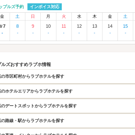
インボイス対応
ップルズ予約
金
土
日
月
火
水
木
金
土
7
8
9
10
11
12
13
14
15
8/
-
-
-
-
-
-
-
-
-
プルズおすすめラブホ情報
葉の市区町村からラブホテルを探す
葉のホテルエリアからラブホテルを探す
葉のデートスポットからラブホテルを探す
葉の路線・駅からラブホテルを探す