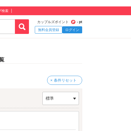
プ検索
カップルズポイント
- pt
無料会員登録
ログイン
覧
× 条件リセット
標準